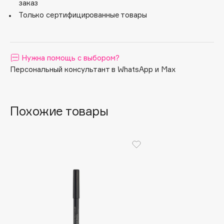
заказ
выразительность.
Apagard
Только сертифицированные товары
Aravia Professional
Arcadia
Archetype
Нужна помощь с выбором?
Architect Demidoff
Персональный консультант в WhatsApp и Max
ARIVE MAKEUP
Art&Fact
Похожие товары
Art-Visage
Artdeco
Astra
Atelier Rebul
Augustinus Bader
Aveda
Avene