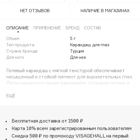
02
Adele for you
Финал лета
НЕТ ОТЗЫВОВ
НАЛИЧИЕ В МАГАЗИНАХ
Advante
03
ЭКСКЛЮЗИВ
1 АВГ - 31 АВГ
Aesop
ОПИСАНИЕ
ПРИМЕНЕНИЕ
БРЕНД
СОСТАВ
Age Stop
ЭКСКЛЮЗИВ
Объем
5 г
AHFA Cosmetics
Тип продукта
Карандаш для глаз
Ajmal
Страна бренда
Турция
Для кого
Для нее
Alix Avien
Allies of Skin
Гелевый карандаш с мягкой текстурой обеспечивает
AMAN
насыщенный и стойкий пигмент для выразительных глаз.
Легко наносится одним движением, создавая четкие и
Amina Daudova Brushes
красивые стрелки. Подходит для прокрашивания
Amouage
внутреннего века, не размазывается и сохраняет
ЕЩЁ
стойкость на несколько часов.
Amuleto Di Casa
Содержит компоненты, такие как гидрогенизированный
Angiopharm
ЭКСКЛЮЗИВ
полиизобутен и синтетический воск, которые
обеспечивают гладкость нанесения и гладкость
Бесплатная доставка от 1500 ₽
Annbeauty
покрытия.
Карта 10% всем зарегистрированным пользователям
Anua
Продукт имеет кремовую текстуру, которая мягко
Скидка 500 ₽ по промокоду VISAGEHALL на первый
Apadent
ложится на кожу, придавая взгляду глубину и