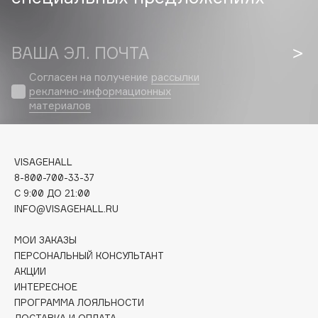
Biomed
Biorepair
Blanx
ВАША ЭЛ. ПОЧТА
Blistex
Согласен на получение
рассылки
BLOME
рекламно-информационных
Boadicea The Victorious
материалов
Bobbi Brown
BOOMSHOP
VISAGEHALL
BORK
8-800-700-33-37
Brunello Cucinelli
C 9:00 ДО 21:00
Bvlgari
INFO@VISAGEHALL.RU
by TERRY
МОИ ЗАКАЗЫ
BY WISHTREND
ПЕРСОНАЛЬНЫЙ КОНСУЛЬТАНТ
Byredo
АКЦИИ
ИНТЕРЕСНОЕ
ПРОГРАММА ЛОЯЛЬНОСТИ
C