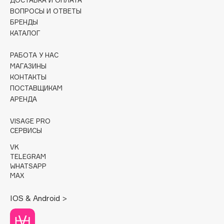
ДОСТАВКА И ОПЛАТА
ВОПРОСЫ И ОТВЕТЫ
Cadence
БРЕНДЫ
Capelli Dorati
КАТАЛОГ
Carbon Theory
РАБОТА У НАС
Carmex
МАГАЗИНЫ
Carolina Herrera
КОНТАКТЫ
ПОСТАВЩИКАМ
Catrice
АРЕНДА
Celimax
Cettua
VISAGE PRO
Chupa Chups
СЕРВИСЫ
Clarette
VK
TELEGRAM
Clarins
WHATSAPP
Clarins Precious
MAX
Clinique
IOS & Android >
Clive Christian
Club De Nuit