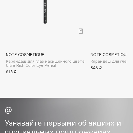
B
Babor
Baffy
Balmain Hair Couture
ЭКСКЛЮЗИВ
Banderas
Basicare
NOTE COSMETIQUE
NOTE COSMETIQUE
Batiste
Карандаш для глаз насыщенного цвета
Карандаш для глаз S
Ultra Rich Color Eye Pencil
Beauty Bomb
843 ₽
618 ₽
Beauty Pati
Beautyblades
НОВИНКА
beautyblender
Bebble
Beverly Hills Polo Club
Biodance
Узнавайте первыми об акциях и
Bioderma
специальных предложениях