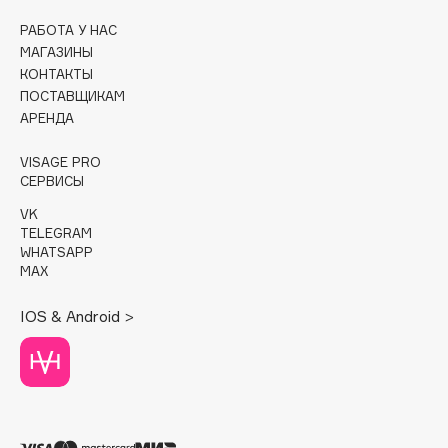
РАБОТА У НАС
Cadence
МАГАЗИНЫ
Capelli Dorati
КОНТАКТЫ
Carbon Theory
ПОСТАВЩИКАМ
АРЕНДА
Carmex
Carolina Herrera
VISAGE PRO
Catrice
СЕРВИСЫ
Celimax
VK
Cettua
TELEGRAM
WHATSAPP
Chupa Chups
MAX
Clarette
IOS & Android >
Clarins
Clarins Precious
НОВИНКА
Clinique
Clive Christian
Club De Nuit