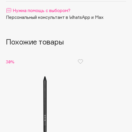
Apagard
Нужна помощь с выбором?
Aravia Professional
Персональный консультант в WhatsApp и Max
Arcadia
Archetype
Похожие товары
Architect Demidoff
ARIVE MAKEUP
Art&Fact
30%
Art-Visage
Artdeco
Astra
Atelier Rebul
Augustinus Bader
Aveda
Avene