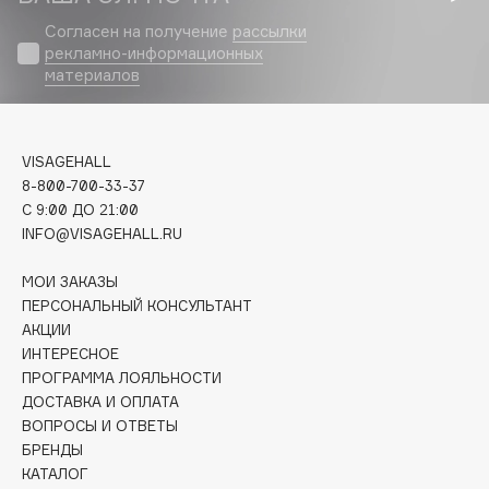
Biomed
Согласен на получение
рассылки
Biorepair
рекламно-информационных
Blanx
материалов
Blistex
BLOME
Boadicea The Victorious
VISAGEHALL
8-800-700-33-37
Bobbi Brown
C 9:00 ДО 21:00
BOOMSHOP
INFO@VISAGEHALL.RU
BORK
Brunello Cucinelli
МОИ ЗАКАЗЫ
ПЕРСОНАЛЬНЫЙ КОНСУЛЬТАНТ
Bvlgari
АКЦИИ
by TERRY
ИНТЕРЕСНОЕ
BY WISHTREND
ПРОГРАММА ЛОЯЛЬНОСТИ
ДОСТАВКА И ОПЛАТА
Byredo
ВОПРОСЫ И ОТВЕТЫ
БРЕНДЫ
КАТАЛОГ
C