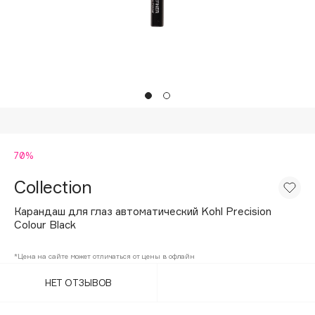
Подарки
Tom Ford
HFC
Для дома
Angiopharm
Техника
KIKO Milano
Estée Lauder
Clarins
0 - 9
70%
Collection
100BON
22|11
Карандаш для глаз автоматический Kohl Precision
Colour Black
A
*Цена на сайте может отличаться от цены в офлайн
НЕТ ОТЗЫВОВ
Acqua di Parma
Acque di Italia