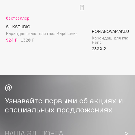
B
Babor
бестселлер
Baffy
SHIKSTUDIO
ROMANOVAMAKEUP
Balmain Hair Couture
Карандаш-каял для глаз Kajal Liner
ЭКСКЛЮЗИВ
Карандаш для глаз S
924 ₽
1320 ₽
Pencil
Banderas
2300 ₽
Basicare
Batiste
Beauty Bomb
Beauty Pati
Beautyblades
НОВИНКА
beautyblender
Узнавайте первыми об акциях и
Bebble
специальных предложениях
Beverly Hills Polo Club
Biodance
Bioderma
ВАША ЭЛ. ПОЧТА