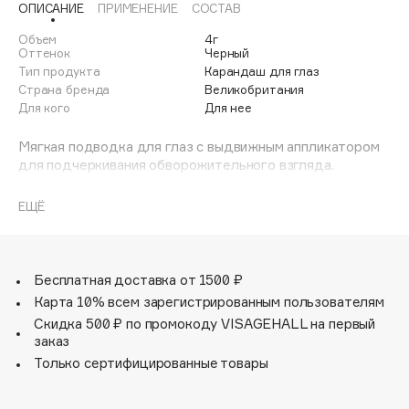
ОПИСАНИЕ
ПРИМЕНЕНИЕ
СОСТАВ
Adele for you
Финал лета
Advante
Объем
4г
ЭКСКЛЮЗИВ
Оттенок
Черный
1 АВГ - 31 АВГ
Aesop
Тип продукта
Карандаш для глаз
Страна бренда
Великобритания
Age Stop
ЭКСКЛЮЗИВ
Для кого
Для нее
AHFA Cosmetics
Мягкая подводка для глаз с выдвижным аппликатором
Ajmal
для подчеркивания обворожительного взгляда.
Alix Avien
Allies of Skin
- Подходит для разного макияжа. Создавай тонкие
ЕЩЁ
линии или притягательный эффект дымчатого взгляда.
AMAN
- Стойкий и яркий эффект. Специальная
Amina Daudova Brushes
высокопигментированная формула помогает сохранить
четкий насыщенный контур на весь день.
Amouage
Бесплатная доставка от 1500 ₽
- Удобный выдвижной аппликатор. Карандаш не требует
Amuleto Di Casa
Карта 10% всем зарегистрированным пользователям
затачивания.
Скидка 500 ₽ по промокоду VISAGEHALL на первый
Angiopharm
ЭКСКЛЮЗИВ
заказ
Annbeauty
Только сертифицированные товары
Anua
Apadent