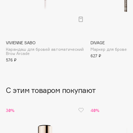
B
Babor
Baffy
Balmain Hair Couture
ЭКСКЛЮЗИВ
Banderas
VIVIENNE SABO
DIVAGE
Карандаш для бровей автоматический
Маркер для бровей
Basicare
Brow Arcade
627 ₽
Batiste
576 ₽
Beauty Bomb
Beauty Pati
Beautyblades
НОВИНКА
С этим товаром покупают
beautyblender
Bebble
Beverly Hills Polo Club
30%
40%
Biodance
Bioderma