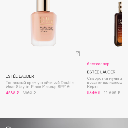
Biomed
Biorepair
Blanx
Blistex
BLOME
Boadicea The Victorious
Bobbi Brown
BOOMSHOP
бестселлер
BORK
ESTÉE LAUDER
Brunello Cucinelli
ESTÉE LAUDER
Сыворотка мультифу
Bvlgari
восстанавливающая 
Тональный крем устойчивый Double
Repair
Wear Stay-in-Place Makeup SPF10
by TERRY
5340 ₽
11 600 ₽
4830 ₽
6900 ₽
BY WISHTREND
Byredo
C