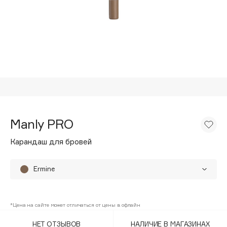
Подарки
Tom Ford
HFC
Для дома
Angiopharm
Техника
KIKO Milano
Estée Lauder
Clarins
0 - 9
Manly PRO
100BON
Карандаш для бровей
22|11
Ermine
A
Marten
Acqua di Parma
*Цена на сайте может отличаться от цены в офлайн
Mink
Acque di Italia
НЕТ ОТЗЫВОВ
НАЛИЧИЕ В МАГАЗИНАХ