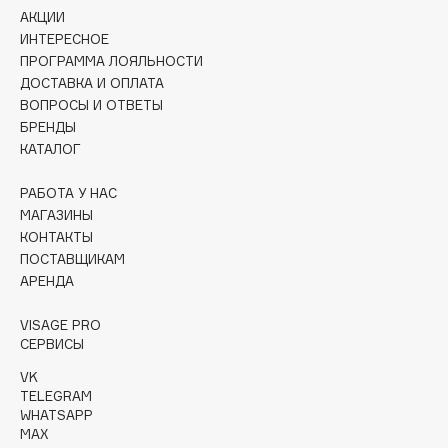
Collagenina
АКЦИИ
ИНТЕРЕСНОЕ
Consly
ПРОГРАММА ЛОЯЛЬНОСТИ
Corimo
ДОСТАВКА И ОПЛАТА
CosRX
ВОПРОСЫ И ОТВЕТЫ
Cottolina
БРЕНДЫ
КАТАЛОГ
Crescina
Cunzite
РАБОТА У НАС
Curaprox
МАГАЗИНЫ
КОНТАКТЫ
ПОСТАВЩИКАМ
D
АРЕНДА
d'Alba
VISAGE PRO
СЕРВИСЫ
DABO
VK
DARLING*
TELEGRAM
Darphin
WHATSAPP
MAX
Davines