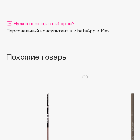
Матовый финиш.
Apagard
Aravia Professional
Нужна помощь с выбором?
Arcadia
Персональный консультант в WhatsApp и Max
Archetype
Architect Demidoff
ARIVE MAKEUP
Похожие товары
Art&Fact
Art-Visage
Artdeco
Astra
Atelier Rebul
Augustinus Bader
Aveda
Avene