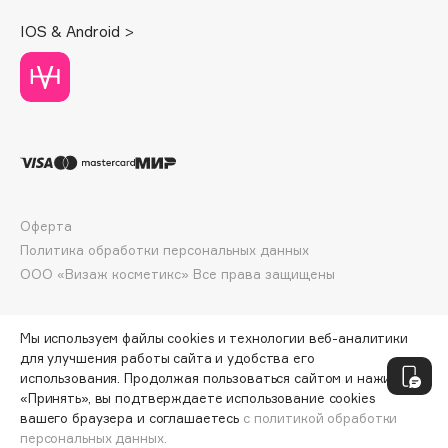
Deonica
IOS & Android >
Dessange
Dior
Divage
Dolce & Gabbana
Dolomit
Dorco
DP Daily Perfection
Оферта
Dr. Vranjes Firenze
Политика обработки персональных данных
Dr.Althea
ООО «Визаж косметикс» Все права защищены
Dr.Ceuracle
Dr.Jart+
Мы используем файлы cookies и технологии веб-аналитики
DSD de Luxe
для улучшения работы сайта и удобства его
использования. Продолжая пользоваться сайтом и нажимая
Dyson
«Принять», вы подтверждаете использование cookies
вашего браузера и соглашаетесь
с политикой обработки
персональных данных.
ДОБАВИТЬ В КОРЗИНУ
660 ₽