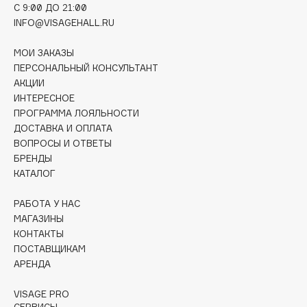
C 9:00 ДО 21:00
Collagenina
INFO@VISAGEHALL.RU
Consly
Corimo
МОИ ЗАКАЗЫ
CosRX
ПЕРСОНАЛЬНЫЙ КОНСУЛЬТАНТ
АКЦИИ
Cottolina
ИНТЕРЕСНОЕ
Crescina
ПРОГРАММА ЛОЯЛЬНОСТИ
Cunzite
ДОСТАВКА И ОПЛАТА
Curaprox
ВОПРОСЫ И ОТВЕТЫ
БРЕНДЫ
КАТАЛОГ
D
РАБОТА У НАС
МАГАЗИНЫ
d'Alba
КОНТАКТЫ
DABO
ПОСТАВЩИКАМ
DARLING*
АРЕНДА
Darphin
VISAGE PRO
Davines
СЕРВИСЫ