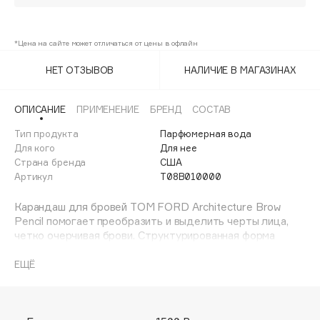
Adele for you
20%
• Последний
Chestnut
Финал лета
Advante
ЭКСКЛЮЗИВ
*Цена на сайте может отличаться от цены в офлайн
1 АВГ - 31 АВГ
Expresso
20%
Aesop
НЕТ ОТЗЫВОВ
НАЛИЧИЕ В МАГАЗИНАХ
Age Stop
ЭКСКЛЮЗИВ
20%
• Последний
Granite
AHFA Cosmetics
Taupe
20%
ОПИСАНИЕ
ПРИМЕНЕНИЕ
БРЕНД
СОСТАВ
Ajmal
Тип продукта
Парфюмерная вода
Alix Avien
Для кого
Для нее
Allies of Skin
Страна бренда
США
AMAN
Артикул
T08B010000
Amina Daudova Brushes
Карандаш для бровей TOM FORD Architecture Brow
Amouage
Pencil помогает преобразить и выделить черты лица,
Amuleto Di Casa
четко очерчивая брови. Структурированная форма
кончика карандаша позволяет имитировать эффект
Angiopharm
ЭКСКЛЮЗИВ
микроблейдинга (волоскообразные штрихи), делающий
ЕЩЁ
Annbeauty
форму бровей более выразительным и индивидуальным.
Anua
Apadent