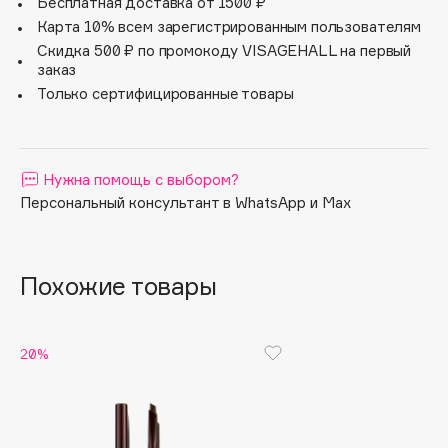
Бесплатная доставка от 1500 ₽
Apagard
Карта 10% всем зарегистрированным пользователям
Скидка 500 ₽ по промокоду VISAGEHALL на первый
Aravia Professional
заказ
Arcadia
Только сертифицированные товары
Archetype
Architect Demidoff
ARIVE MAKEUP
Нужна помощь с выбором?
Art&Fact
Персональный консультант в WhatsApp и Max
Art-Visage
Artdeco
Astra
Похожие товары
Atelier Rebul
Augustinus Bader
20%
Aveda
Avene