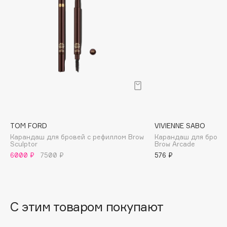
B
Babor
Baffy
Balmain Hair Couture
ЭКСКЛЮЗИВ
Banderas
Basicare
Batiste
Beauty Bomb
TOM FORD
VIVIENNE SABO
Beauty Pati
Карандаш для бровей с рефиллом Brow
Карандаш для брове
Beautyblades
Sculptor
Brow Arcade
НОВИНКА
6000 ₽
7500 ₽
576 ₽
beautyblender
Bebble
Beverly Hills Polo Club
Biodance
С этим товаром покупают
Bioderma