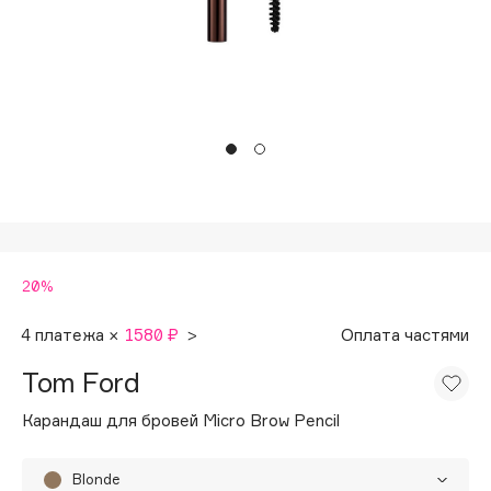
Подарки
Tom Ford
HFC
Для дома
Angiopharm
Техника
KIKO Milano
Estée Lauder
Clarins
0 - 9
20%
100BON
22|11
4 платежа ×
1580 ₽
>
Оплата частями
Tom Ford
A
Карандаш для бровей Micro Brow Pencil
Acqua di Parma
Acque di Italia
Blonde