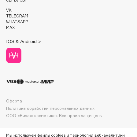
Deonica
VK
Dessange
TELEGRAM
WHATSAPP
Dior
MAX
Divage
Dolce & Gabbana
IOS & Android >
Dolomit
Dorco
DP Daily Perfection
Dr. Vranjes Firenze
Dr.Althea
Dr.Ceuracle
Dr.Jart+
Оферта
DSD de Luxe
Политика обработки персональных данных
ООО «Визаж косметикс» Все права защищены
Dyson
Мы используем файлы cookies и технологии веб-аналитики