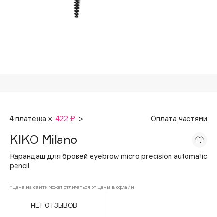
Подарки
Tom Ford
HFC
Для дома
Angiopharm
Техника
KIKO Milano
Estée Lauder
Clarins
0 - 9
4 платежа ×
422 ₽
>
Оплата частями
100BON
KIKO Milano
22|11
Карандаш для бровей eyebrow micro precision automatic
pencil
A
*Цена на сайте может отличаться от цены в офлайн
Acqua di Parma
НЕТ ОТЗЫВОВ
Acque di Italia