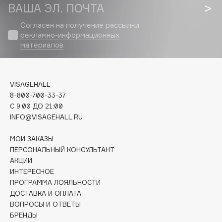
Biomed
ВАША ЭЛ. ПОЧТА
Biorepair
Согласен на получение
рассылки
Blanx
рекламно-информационных
Blistex
материалов
BLOME
Boadicea The Victorious
VISAGEHALL
Bobbi Brown
8-800-700-33-37
BOOMSHOP
C 9:00 ДО 21:00
BORK
INFO@VISAGEHALL.RU
Brunello Cucinelli
МОИ ЗАКАЗЫ
Bvlgari
ПЕРСОНАЛЬНЫЙ КОНСУЛЬТАНТ
by TERRY
АКЦИИ
BY WISHTREND
ИНТЕРЕСНОЕ
ПРОГРАММА ЛОЯЛЬНОСТИ
Byredo
ДОСТАВКА И ОПЛАТА
ВОПРОСЫ И ОТВЕТЫ
БРЕНДЫ
C