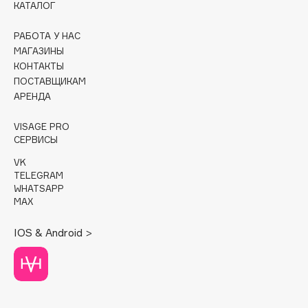
КАТАЛОГ
Cadence
РАБОТА У НАС
Capelli Dorati
МАГАЗИНЫ
Carbon Theory
КОНТАКТЫ
ПОСТАВЩИКАМ
Carmex
АРЕНДА
Carolina Herrera
Catrice
VISAGE PRO
СЕРВИСЫ
Celimax
Cettua
VK
TELEGRAM
Chupa Chups
WHATSAPP
Clarette
MAX
Clarins
IOS & Android >
Clarins Precious
НОВИНКА
Clinique
Clive Christian
Club De Nuit