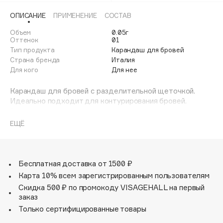
Adele for you
ОПИСАНИЕ
ПРИМЕНЕНИЕ
СОСТАВ
Финал лета
Advante
ЭКСКЛЮЗИВ
Объем
0.05г
1 АВГ - 31 АВГ
Aesop
Оттенок
01
Тип продукта
Карандаш для бровей
Age Stop
ЭКСКЛЮЗИВ
Страна бренда
Италия
AHFA Cosmetics
Для кого
Для нее
Ajmal
Карандаш для бровей с разделительной щеточкой.
Alix Avien
Идеально подходит для контурирования бровей.
Allies of Skin
В чем его особенность?
- Тонкий наконечник позволяет точно очертить брови
AMAN
ЕЩЁ
для естественного вида;
Amina Daudova Brushes
- Водостойкая и стойкая формула обеспечивает
Amouage
оптимальное и равномерное проявление цвета и
идеальное нанесение на брови;
Бесплатная доставка от 1500 ₽
Amuleto Di Casa
- Встроенной щёточкой можно расчесывать брови до и
Карта 10% всем зарегистрированным пользователям
Angiopharm
после нанесения продукта;
ЭКСКЛЮЗИВ
Скидка 500 ₽ по промокоду VISAGEHALL на первый
- Легко и удобно использовать благодаря
Annbeauty
заказ
автоматическому механизму.
Anua
Только сертифицированные товары
Клинические и инструментальные исследования.
Apadent