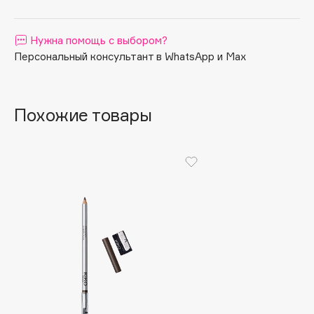
Apagard
Aravia Professional
Нужна помощь с выбором?
Arcadia
Персональный консультант в WhatsApp и Max
Archetype
Architect Demidoff
Похожие товары
ARIVE MAKEUP
Art&Fact
Art-Visage
Artdeco
Astra
Atelier Rebul
Augustinus Bader
Aveda
Avene