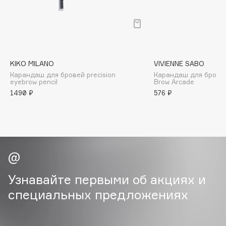
B
Babor
Baffy
Balmain Hair Couture
ЭКСКЛЮЗИВ
KIKO MILANO
VIVIENNE SABO
Banderas
Карандаш для бровей precision
Карандаш для брове
eyebrow pencil
Brow Arcade
Basicare
1490 ₽
576 ₽
Batiste
Beauty Bomb
Beauty Pati
Beautyblades
НОВИНКА
beautyblender
Bebble
Узнавайте первыми об акциях и
Beverly Hills Polo Club
специальных предложениях
Biodance
Bioderma