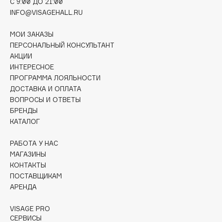
C 9:00 ДО 21:00
Deonica
INFO@VISAGEHALL.RU
Dessange
МОИ ЗАКАЗЫ
Dior
ПЕРСОНАЛЬНЫЙ КОНСУЛЬТАНТ
Divage
АКЦИИ
Dolce & Gabbana
ИНТЕРЕСНОЕ
Dolomit
ПРОГРАММА ЛОЯЛЬНОСТИ
ДОСТАВКА И ОПЛАТА
Dorco
ВОПРОСЫ И ОТВЕТЫ
DP Daily Perfection
БРЕНДЫ
Dr. Vranjes Firenze
КАТАЛОГ
Dr.Althea
РАБОТА У НАС
Dr.Ceuracle
МАГАЗИНЫ
Dr.Jart+
КОНТАКТЫ
DSD de Luxe
ПОСТАВЩИКАМ
АРЕНДА
Dyson
VISAGE PRO
СЕРВИСЫ