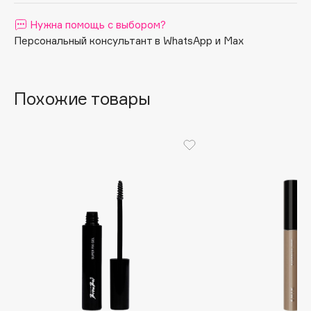
Apagard
Нужна помощь с выбором?
Aravia Professional
Персональный консультант в WhatsApp и Max
Arcadia
Archetype
Похожие товары
Architect Demidoff
ARIVE MAKEUP
Art&Fact
Art-Visage
Artdeco
Astra
Atelier Rebul
Augustinus Bader
Aveda
Avene