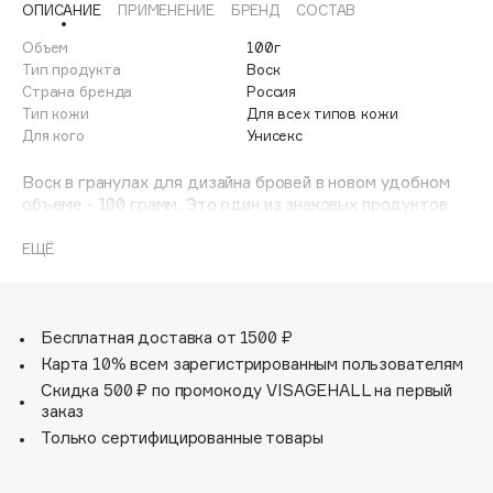
ОПИСАНИЕ
ПРИМЕНЕНИЕ
БРЕНД
СОСТАВ
Adele for you
Финал лета
Advante
Объем
100г
ЭКСКЛЮЗИВ
Тип продукта
Воск
1 АВГ - 31 АВГ
Aesop
Страна бренда
Россия
Age Stop
Тип кожи
Для всех типов кожи
ЭКСКЛЮЗИВ
Для кого
Унисекс
AHFA Cosmetics
Ajmal
Воск в гранулах для дизайна бровей в новом удобном
объеме - 100 грамм. Это один из знаковых продуктов
Alix Avien
нашей Pro Brow Wax System от SHIK.
Allies of Skin
Воск наносится равномерно и деликатно. Работает во
ЕЩЁ
AMAN
всех направлениях. Не обламывает волос, отлично
удаляет пушковые волосы.
Amina Daudova Brushes
Воск представлен в гранулах. Такая форма позволяет
Amouage
легко взять нужное количество материала.
Бесплатная доставка от 1500 ₽
Amuleto Di Casa
Карта 10% всем зарегистрированным пользователям
Скидка 500 ₽ по промокоду VISAGEHALL на первый
Angiopharm
ЭКСКЛЮЗИВ
заказ
Annbeauty
Только сертифицированные товары
Anua
Apadent