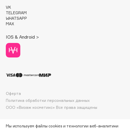
E
VK
TELEGRAM
Eat My
WHATSAPP
Ecolatier
MAX
Ecotools
IOS & Android >
EGG
EGIA
Eigshow
Elemis
Elian Russia
Elie Saab
Ella Bartsueva Brushes
Оферта
EMBRACE Haircare
Политика обработки персональных данных
Emmanuelle Jane
ООО «Визаж косметикс» Все права защищены
Enough
EpilProfi
Мы используем файлы cookies и технологии веб-аналитики
Erborian