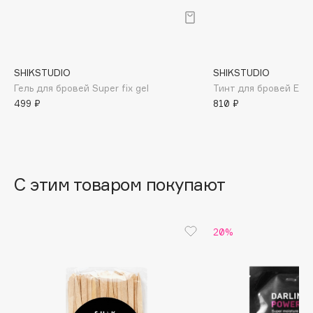
B
Babor
Baffy
SHIKSTUDIO
SHIKSTUDIO
Balmain Hair Couture
ЭКСКЛЮЗИВ
Гель для бровей Super fix gel
Тинт для бровей Eyeb
Banderas
499 ₽
810 ₽
Basicare
Batiste
Beauty Bomb
Beauty Pati
С этим товаром покупают
Beautyblades
НОВИНКА
beautyblender
20%
Bebble
Beverly Hills Polo Club
Biodance
Bioderma