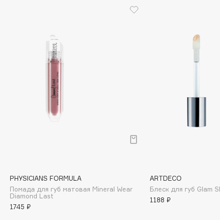
Cadence
Capelli Dorati
Carbon Theory
Carmex
Carolina Herrera
Catrice
Celimax
Cettua
Chupa Chups
Clarette
Clarins
Clarins Precious
PHYSICIANS FORMULA
ARTDECO
Clinique
Помада для губ матовая Mineral Wear
Блеск для губ Glam Sh
Diamond Last
Clive Christian
1188 ₽
1745 ₽
Club De Nuit