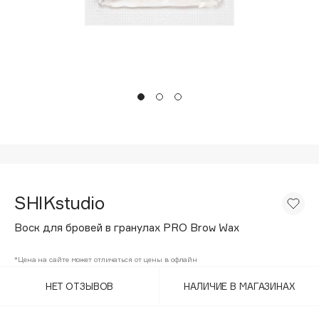
Подарки
Tom Ford
HFC
Для дома
Angiopharm
Техника
KIKO Milano
Estée Lauder
Clarins
0 - 9
100BON
SHIKstudio
22|11
Воск для бровей в гранулах PRO Brow Wax
A
*Цена на сайте может отличаться от цены в офлайн
НЕТ ОТЗЫВОВ
НАЛИЧИЕ В МАГАЗИНАХ
Acqua di Parma
Acque di Italia