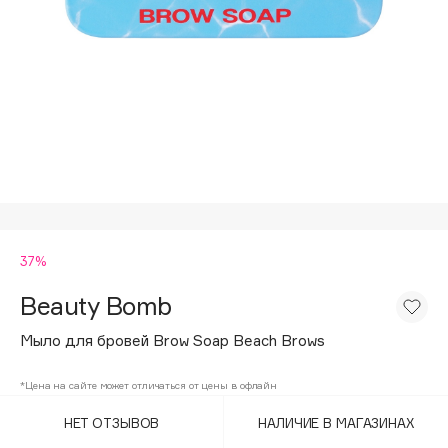
Подарки
Tom Ford
HFC
Для дома
Angiopharm
Техника
KIKO Milano
Estée Lauder
Clarins
0 - 9
37%
100BON
22|11
Beauty Bomb
Мыло для бровей Brow Soap Beach Brows
A
*Цена на сайте может отличаться от цены в офлайн
Acqua di Parma
НЕТ ОТЗЫВОВ
НАЛИЧИЕ В МАГАЗИНАХ
Acque di Italia