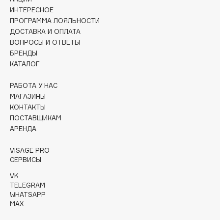
Collagenina
ИНТЕРЕСНОЕ
Consly
ПРОГРАММА ЛОЯЛЬНОСТИ
ДОСТАВКА И ОПЛАТА
Corimo
ВОПРОСЫ И ОТВЕТЫ
CosRX
БРЕНДЫ
Cottolina
КАТАЛОГ
Crescina
РАБОТА У НАС
Cunzite
МАГАЗИНЫ
Curaprox
КОНТАКТЫ
ПОСТАВЩИКАМ
АРЕНДА
D
VISAGE PRO
d'Alba
СЕРВИСЫ
DABO
VK
TELEGRAM
DARLING*
WHATSAPP
Darphin
MAX
Davines