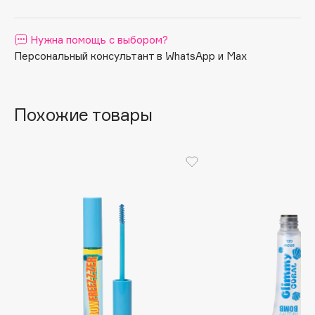
Apagard
Aravia Professional
Нужна помощь с выбором?
Персональный консультант в WhatsApp и Max
Arcadia
Archetype
Architect Demidoff
Похожие товары
ARIVE MAKEUP
Art&Fact
Art-Visage
Artdeco
Astra
Atelier Rebul
Augustinus Bader
Aveda
Avene