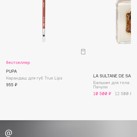
Biomed
Biorepair
Blanx
Blistex
BLOME
Boadicea The Victorious
Bobbi Brown
BOOMSHOP
бестселлер
BORK
PUPA
LA SULTANE DE SABA
Карандаш для губ True Lips
Brunello Cucinelli
Бальзам для тела Ам
955 ₽
Пачули
Bvlgari
10 500 ₽
12 500 ₽
by TERRY
BY WISHTREND
Byredo
C