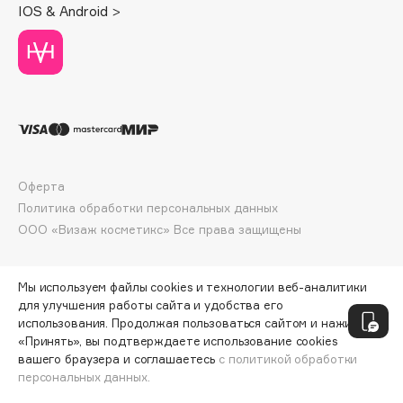
IOS & Android >
Deonica
Dessange
Dior
Divage
Dolce & Gabbana
Dolomit
Dorco
Оферта
DP Daily Perfection
Политика обработки персональных данных
Dr. Vranjes Firenze
ООО «Визаж косметикс» Все права защищены
Dr.Althea
Dr.Ceuracle
Мы используем файлы cookies и технологии веб-аналитики
Dr.Jart+
для улучшения работы сайта и удобства его
DSD de Luxe
использования. Продолжая пользоваться сайтом и нажимая
«Принять», вы подтверждаете использование cookies
Dyson
вашего браузера и соглашаетесь
с политикой обработки
персональных данных.
ДОБАВИТЬ В КОРЗИНУ
290 ₽
460 ₽