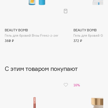
B
Babor
Baffy
Balmain Hair Couture
ЭКСКЛЮЗИВ
BEAUTY BOMB
BEAUTY BOMB
Banderas
Гель для бровей Brow Freez-z-zer
Гель для бровей Glim
360 ₽
372 ₽
Basicare
Batiste
Beauty Bomb
Beauty Pati
С этим товаром покупают
Beautyblades
НОВИНКА
beautyblender
Bebble
16%
Beverly Hills Polo Club
Biodance
Bioderma