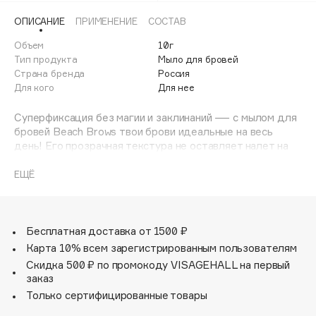
Adele for you
ОПИСАНИЕ
ПРИМЕНЕНИЕ
СОСТАВ
Финал лета
Advante
ЭКСКЛЮЗИВ
Объем
10г
1 АВГ - 31 АВГ
Aesop
Тип продукта
Мыло для бровей
Age Stop
Страна бренда
Россия
ЭКСКЛЮЗИВ
Для кого
Для нее
AHFA Cosmetics
Ajmal
Суперфиксация без магии и заклинаний — с мылом для
бровей Beach Brows твои брови идеальные на весь
Alix Avien
день! Его прозрачная текстура не оставляет налет на
Allies of Skin
волосках, а стильная металлическая упаковка
AMAN
помещается даже в маленькую сумочку. Добавь
ЕЩЁ
немного воды на щеточку и набери мыло, чтобы
Amina Daudova Brushes
получить эффект ламинирования.
Amouage
Бесплатная доставка от 1500 ₽
Amuleto Di Casa
Карта 10% всем зарегистрированным пользователям
Angiopharm
ЭКСКЛЮЗИВ
Скидка 500 ₽ по промокоду VISAGEHALL на первый
Annbeauty
заказ
Anua
Только сертифицированные товары
Apadent