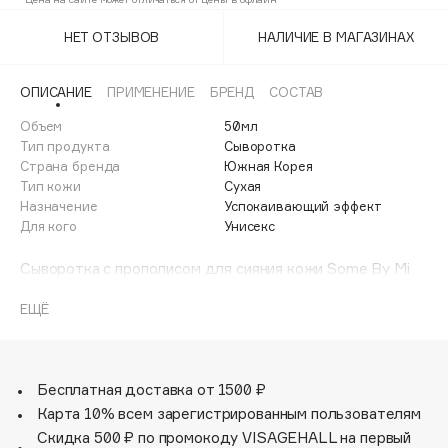
Adele for you
Финал лета
НЕТ ОТЗЫВОВ
НАЛИЧИЕ В МАГАЗИНАХ
Advante
ЭКСКЛЮЗИВ
1 АВГ - 31 АВГ
Aesop
ОПИСАНИЕ
ПРИМЕНЕНИЕ
БРЕНД
СОСТАВ
Age Stop
ЭКСКЛЮЗИВ
Объем
50мл
AHFA Cosmetics
Тип продукта
Сыворотка
Ajmal
Страна бренда
Южная Корея
Тип кожи
Сухая
Alix Avien
Назначение
Успокаивающий эффект
Allies of Skin
Для кого
Унисекс
AMAN
Сыворотка с прополисом для сияния кожи Some By Mi
Amina Daudova Brushes
Propolis B5 Glow Barrier Calming Serum обладает
Amouage
мощным противовоспалительным, антибактериальным и
ЕЩЁ
антиоксидантным действием. Заметно выравнивает тон
Amuleto Di Casa
кожи и наполняет здоровым, ровным сиянием. Повышает
Angiopharm
ЭКСКЛЮЗИВ
упругость и эластичность кожи, способствует
Annbeauty
удержанию влаги. Содержит прополис, масло чайного
Бесплатная доставка от 1500 ₽
дерева, экстракт центеллы азиатской, церамиды.
Карта 10% всем зарегистрированным пользователям
Anua
Скидка 500 ₽ по промокоду VISAGEHALL на первый
Apadent