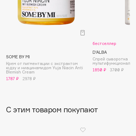
B
Babor
Baffy
Balmain Hair Couture
ЭКСКЛЮЗИВ
Banderas
бестселлер
Basicare
D'ALBA
SOME BY MI
Спрей сыворотка
Batiste
мультифункциональн
Крем от пигментации с экстрактом
юдзу и ниацинамидом Yuja Niacin Anti
Beauty Bomb
1850 ₽
3700 ₽
Blemish Cream
Beauty Pati
1787 ₽
2978 ₽
Beautyblades
НОВИНКА
beautyblender
Bebble
С этим товаром покупают
Beverly Hills Polo Club
Biodance
Bioderma