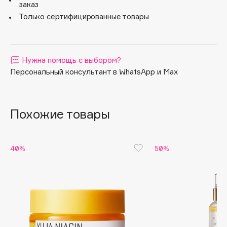
заказ
Apagard
Только сертифицированные товары
Aravia Professional
Arcadia
Archetype
Нужна помощь с выбором?
Architect Demidoff
Персональный консультант в WhatsApp и Max
ARIVE MAKEUP
Art&Fact
Похожие товары
Art-Visage
Artdeco
Astra
40%
50%
Atelier Rebul
Augustinus Bader
Aveda
Avene