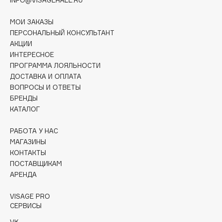
Collagenina
Consly
МОИ ЗАКАЗЫ
ПЕРСОНАЛЬНЫЙ КОНСУЛЬТАНТ
Corimo
АКЦИИ
CosRX
ИНТЕРЕСНОЕ
Cottolina
ПРОГРАММА ЛОЯЛЬНОСТИ
Crescina
ДОСТАВКА И ОПЛАТА
ВОПРОСЫ И ОТВЕТЫ
Cunzite
БРЕНДЫ
Curaprox
КАТАЛОГ
РАБОТА У НАС
D
МАГАЗИНЫ
КОНТАКТЫ
d'Alba
ПОСТАВЩИКАМ
АРЕНДА
DABO
DARLING*
VISAGE PRO
Darphin
СЕРВИСЫ
Davines
VK