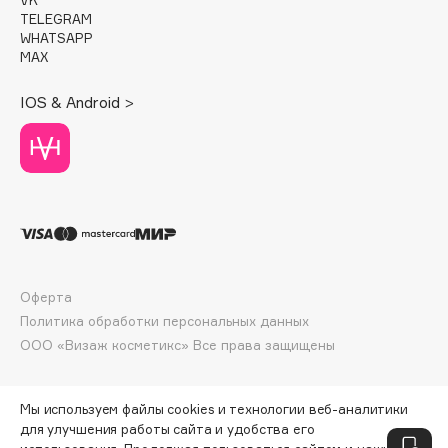
Deonica
TELEGRAM
WHATSAPP
Dessange
MAX
Dior
Divage
IOS & Android >
Dolce & Gabbana
Dolomit
Dorco
DP Daily Perfection
Dr. Vranjes Firenze
Dr.Althea
Dr.Ceuracle
Оферта
Политика обработки персональных данных
Dr.Jart+
ООО «Визаж косметикс» Все права защищены
DSD de Luxe
Dyson
Мы используем файлы cookies и технологии веб-аналитики
для улучшения работы сайта и удобства его