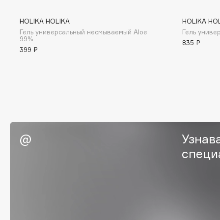
BLOME
HOLIKA HOLIKA
HOLIKA HO
Гель универсальный несмываемый Aloe
Гель униве
99%
835 ₽
399 ₽
C
Cadence
Chupa Chups
Capelli Dorati
Clarette
Carbon Theory
Clarins
Carmex
Clarins Precious
НОВИНКА
Carolina Herrera
Clinique
Узнав
Catrice
Clive Christian
специ
Celimax
Club De Nuit
Cettua
Collagenina