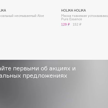
LIKA
HOLIKA HOLIKA
рсальный несмываемый Aloe
Маска тканевая успокаиваю
Pure Essence
129 ₽
152 ₽
Consly
Corimo
CosRX
Cottolina
Crescina
айте первыми об акциях и
Cunzite
альных предложениях
Curaprox