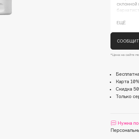
склонной 
бархатист
составе. 
ЕЩЁ
СООБЩИТ
*Цена на сайте мо
Architect Demidoff
Бесплатна
ARIVE MAKEUP
Карта 10%
Art&Fact
Скидка 50
Art-Visage
Только се
Artdeco
Astra
Atelier Rebul
Нужна по
Персональны
Augustinus Bader