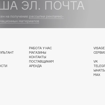
ША ЭЛ. ПОЧТА
Dr.Althea
сен на получение
рассылки рекламно-
Dr.Ceuracle
мационных материалов
Dr.Jart+
DSD de Luxe
Dyson
РАБОТА У НАС
VISAG
УЛЬТАНТ
МАГАЗИНЫ
СЕРВИ
КОНТАКТЫ
ПОСТАВЩИКАМ
VK
ОСТИ
АРЕНДА
TELEG
WHATS
MAX
Estrâde
Estée Lauder
Etat Pur
Etude House