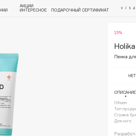
АКЦИИ
НКИ
ИНТЕРЕСНОЕ
ПОДАРОЧНЫЙ СЕРТИФИКАТ
15%
P
Q
R
S
T
U
V
W
Y
Z
А - Я
Holika
Пенка для
НЕ
Angiopharm
ОПИСАНИЕ
KIKO Milano
Объем
Estée Lauder
Тип проду
Clarins
Страна бр
Для кого
Разработа