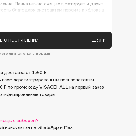
Финал лета
к акне. Пенка нежно очищает, матирует и дарит
Парфюм для тебя
ость благодаря экстрактам персика и яблока в
1 АВГ - 31 АВГ
5 АВГ - 9 АВГ
Не закупоривает поры.
Ь О ПОСТУПЛЕНИИ
1150 ₽
жет отличаться от цены в офлайн
я доставка от 1500 ₽
 всем зарегистрированным пользователям
0 ₽ по промокоду VISAGEHALL на первый заказ
ртифицированные товары
мощь с выбором?
й консультант в WhatsApp и Max