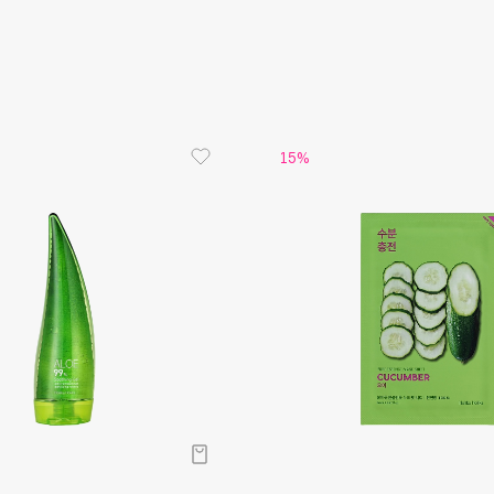
Aveda
Avene
15%
Boadicea The Victorious
Bobbi Brown
BOOMSHOP
BORK
Brunello Cucinelli
Bvlgari
by TERRY
BY WISHTREND
Byredo