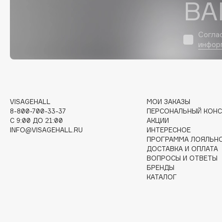
ВА
D
d'Alba
Dior
Согла
DABO
Divage
инфор
DARLING*
Dolce & Gabbana
Darphin
Dolomit
Davines
Dorco
Deonica
DP Daily Perfection
VISAGEHALL
МОИ ЗАКАЗЫ
Dessange
Dr. Vranjes Firenze
8-800-700-33-37
ПЕРСОНАЛЬНЫЙ КОНС
C 9:00 ДО 21:00
АКЦИИ
INFO@VISAGEHALL.RU
ИНТЕРЕСНОЕ
ПРОГРАММА ЛОЯЛЬН
ДОСТАВКА И ОПЛАТА
E
ВОПРОСЫ И ОТВЕТЫ
БРЕНДЫ
КАТАЛОГ
Eat My
Ella Bartsueva Brushes
Ecolatier
EMBRACE Haircare
Ecotools
Emmanuelle Jane
EGIA
Enough