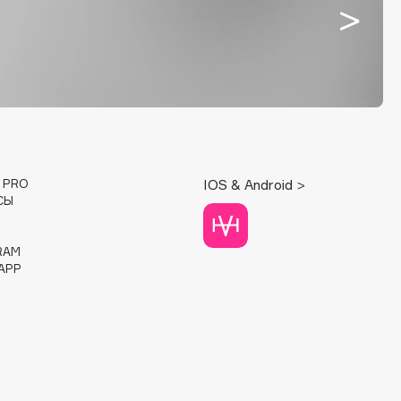
E PRO
IOS & Android >
СЫ
RAM
APP