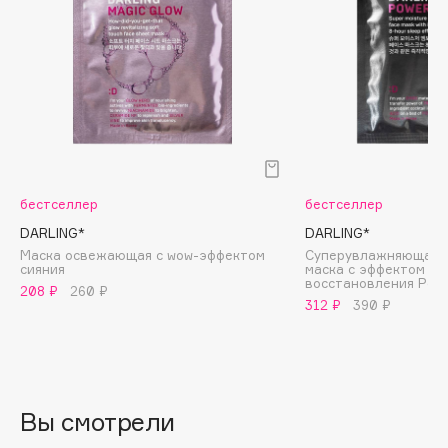
Biomed
Biorepair
Blanx
Blistex
BLOME
Boadicea The Victorious
Bobbi Brown
BOOMSHOP
бестселлер
бестселлер
BORK
DARLING*
DARLING*
Маска освежающая с wow-эффектом
Суперувлажняющая 
Brunello Cucinelli
cияния
маска с эффектом м
восстановления Pow
Bvlgari
208 ₽
260 ₽
312 ₽
390 ₽
by TERRY
BY WISHTREND
Byredo
Вы смотрели
C