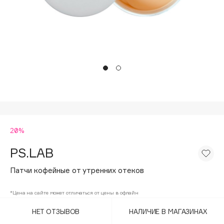
Подарки
Tom Ford
HFC
Для дома
Angiopharm
Техника
KIKO Milano
Estée Lauder
Clarins
0 - 9
20%
100BON
22|11
PS.LAB
Патчи кофейные от утренних отеков
A
*Цена на сайте может отличаться от цены в офлайн
Acqua di Parma
НЕТ ОТЗЫВОВ
НАЛИЧИЕ В МАГАЗИНАХ
Acque di Italia