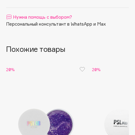
Apagard
Aravia Professional
Нужна помощь с выбором?
Персональный консультант в WhatsApp и Max
Arcadia
Archetype
Architect Demidoff
Похожие товары
ARIVE MAKEUP
Art&Fact
Art-Visage
20%
20%
Artdeco
Astra
Atelier Rebul
Augustinus Bader
Aveda
Avene