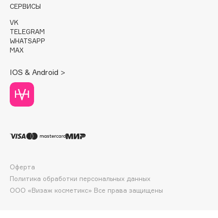
E
СЕРВИСЫ
Eat My
VK
TELEGRAM
Ecolatier
WHATSAPP
Ecotools
MAX
EGG
IOS & Android >
EGIA
Eigshow
Elemis
Elian Russia
Elie Saab
Ella Bartsueva Brushes
EMBRACE Haircare
Оферта
Emmanuelle Jane
Политика обработки персональных данных
Enough
ООО «Визаж косметикс» Все права защищены
EpilProfi
Erborian