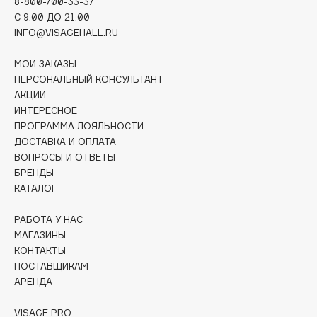
8-800-700-33-37
Deonica
C 9:00 ДО 21:00
Dessange
INFO@VISAGEHALL.RU
Dior
МОИ ЗАКАЗЫ
Divage
ПЕРСОНАЛЬНЫЙ КОНСУЛЬТАНТ
Dolce & Gabbana
АКЦИИ
Dolomit
ИНТЕРЕСНОЕ
ПРОГРАММА ЛОЯЛЬНОСТИ
Dorco
ДОСТАВКА И ОПЛАТА
DP Daily Perfection
ВОПРОСЫ И ОТВЕТЫ
Dr. Vranjes Firenze
БРЕНДЫ
Dr.Althea
КАТАЛОГ
Dr.Ceuracle
РАБОТА У НАС
Dr.Jart+
МАГАЗИНЫ
DSD de Luxe
КОНТАКТЫ
ПОСТАВЩИКАМ
Dyson
АРЕНДА
VISAGE PRO