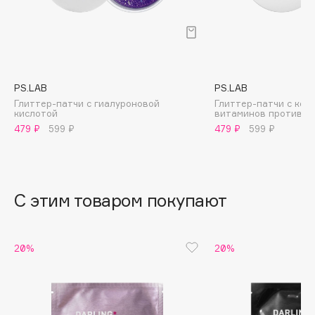
B
Babor
Baffy
Balmain Hair Couture
ЭКСКЛЮЗИВ
PS.LAB
PS.LAB
Banderas
Глиттер-патчи с гиалуроновой
Глиттер-патчи с ком
кислотой
витаминов против те
Basicare
479 ₽
599 ₽
479 ₽
599 ₽
Batiste
Beauty Bomb
Beauty Pati
С этим товаром покупают
Beautyblades
НОВИНКА
beautyblender
Bebble
20%
20%
Beverly Hills Polo Club
Biodance
Bioderma