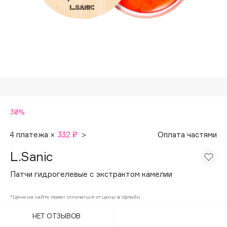
Подарки
Tom Ford
HFC
Для дома
Angiopharm
Техника
KIKO Milano
Estée Lauder
Clarins
0 - 9
30%
100BON
4 платежа ×
332 ₽
>
Оплата частями
22|11
L.Sanic
Патчи гидрогелевые с экстрактом камелии
A
*Цена на сайте может отличаться от цены в офлайн
Acqua di Parma
НЕТ ОТЗЫВОВ
Acque di Italia