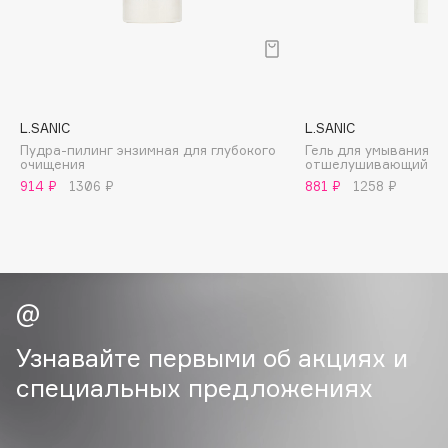
B
Babor
Baffy
Balmain Hair Couture
ЭКСКЛЮЗИВ
L.SANIC
L.SANIC
Banderas
Пудра-пилинг энзимная для глубокого
Гель для умывания м
очищения
отшелушивающий с 
Basicare
914 ₽
1306 ₽
881 ₽
1258 ₽
Batiste
Beauty Bomb
Beauty Pati
Beautyblades
НОВИНКА
beautyblender
Bebble
Узнавайте первыми об акциях и
Beverly Hills Polo Club
специальных предложениях
Biodance
Bioderma