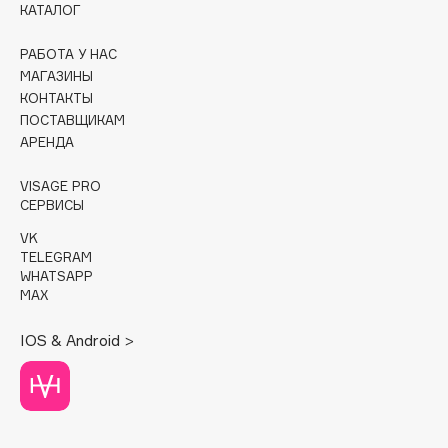
КАТАЛОГ
Cadence
РАБОТА У НАС
Capelli Dorati
МАГАЗИНЫ
Carbon Theory
КОНТАКТЫ
ПОСТАВЩИКАМ
Carmex
АРЕНДА
Carolina Herrera
Catrice
VISAGE PRO
Celimax
СЕРВИСЫ
Cettua
VK
TELEGRAM
Chupa Chups
WHATSAPP
Clarette
MAX
Clarins
IOS & Android >
Clarins Precious
Clinique
Clive Christian
Club De Nuit