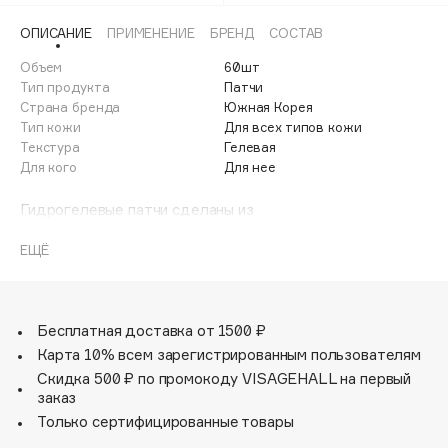
Adele for you
Финал лета
ОПИСАНИЕ
ПРИМЕНЕНИЕ
БРЕНД
СОСТАВ
Advante
ЭКСКЛЮЗИВ
1 АВГ - 31 АВГ
Объем
60шт
Aesop
Тип продукта
Патчи
Age Stop
Страна бренда
ЭКСКЛЮЗИВ
Южная Корея
Тип кожи
Для всех типов кожи
AHFA Cosmetics
Текстура
Гелевая
Ajmal
Для кого
Для нее
Alix Avien
Гидрогелевые патчи сделаны из
Allies of Skin
высококонцентрированной эссенции и гидрогеля с
AMAN
содержанием лепестков натуральных цветов.
ЕЩЁ
Amina Daudova Brushes
Патчи обеспечивают антивозрастной эффект,
Amouage
сохраняют молодость кожи, укрепляют ее и
Amuleto Di Casa
предотвращают появление признаков возрастных
Бесплатная доставка от 1500 ₽
изменений – благодаря аденозину и коллагену.
Карта 10% всем зарегистрированным пользователям
Angiopharm
ЭКСКЛЮЗИВ
Скидка 500 ₽ по промокоду VISAGEHALL на первый
Annbeauty
заказ
Anua
Только сертифицированные товары
Apadent