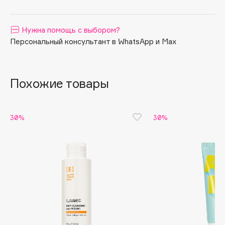
Apagard
Aravia Professional
Нужна помощь с выбором?
Arcadia
Персональный консультант в WhatsApp и Max
Archetype
Architect Demidoff
Похожие товары
ARIVE MAKEUP
Art&Fact
Art-Visage
30%
30%
Artdeco
Astra
Atelier Rebul
Augustinus Bader
Aveda
Avene