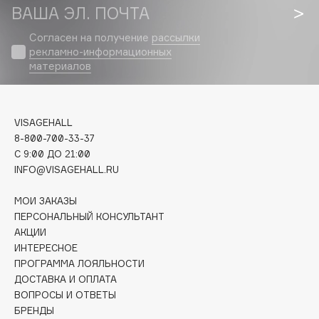
Biomed
ВАША ЭЛ. ПОЧТА
Biorepair
Согласен на получение
рассылки
Blanx
рекламно-информационных
Blistex
материалов
BLOME
Boadicea The Victorious
VISAGEHALL
Bobbi Brown
8-800-700-33-37
BOOMSHOP
C 9:00 ДО 21:00
BORK
INFO@VISAGEHALL.RU
Brunello Cucinelli
МОИ ЗАКАЗЫ
Bvlgari
ПЕРСОНАЛЬНЫЙ КОНСУЛЬТАНТ
by TERRY
АКЦИИ
BY WISHTREND
ИНТЕРЕСНОЕ
Byredo
ПРОГРАММА ЛОЯЛЬНОСТИ
ДОСТАВКА И ОПЛАТА
ВОПРОСЫ И ОТВЕТЫ
C
БРЕНДЫ