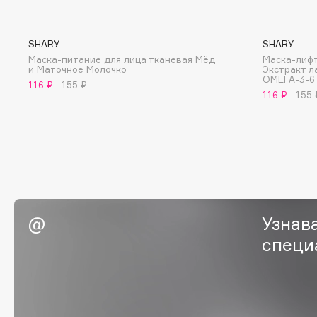
BLOME
SHARY
SHARY
Маска-питание для лица тканевая Мёд
Маска-лифт
и Маточное Молочко
Экстракт л
C
ОМЕГА-3-6
116 ₽
155 ₽
116 ₽
155 
Cadence
Chupa Chups
Capelli Dorati
Clarette
Carbon Theory
Clarins
Carmex
Clarins Precious
НОВИНКА
Carolina Herrera
Clinique
Catrice
Clive Christian
Узнав
Celimax
Club De Nuit
специ
Cettua
Collagenina