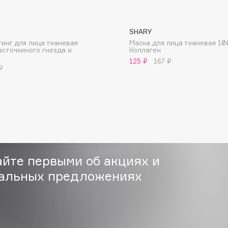
SHARY
инг для лица тканевая
Маска для лица тканевая 1
асточкиного гнезда и
Коллаген
125 ₽
167 ₽
₽
Consly
Corimo
CosRX
Cottolina
Crescina
Cunzite
айте первыми об акциях и
Curaprox
альных предложениях