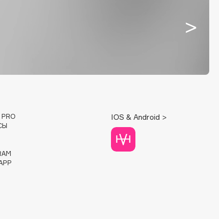
E PRO
IOS & Android >
СЫ
RAM
APP