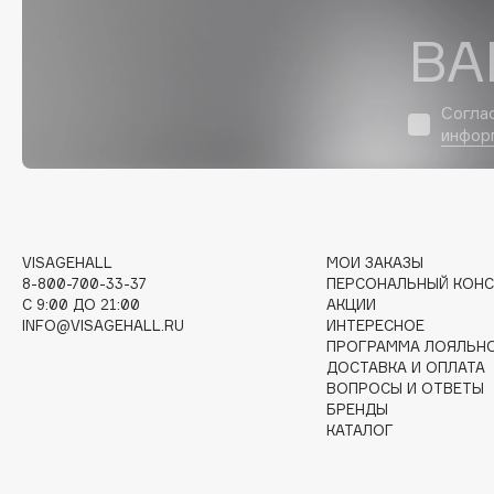
D
ВА
d'Alba
Dior
DABO
Divage
Согла
DARLING*
Dolce & Gabbana
инфор
Darphin
Dolomit
Davines
Dorco
Deonica
DP Daily Perfection
Dessange
Dr. Vranjes Firenze
VISAGEHALL
МОИ ЗАКАЗЫ
8-800-700-33-37
ПЕРСОНАЛЬНЫЙ КОНС
C 9:00 ДО 21:00
АКЦИИ
INFO@VISAGEHALL.RU
ИНТЕРЕСНОЕ
E
ПРОГРАММА ЛОЯЛЬН
ДОСТАВКА И ОПЛАТА
ВОПРОСЫ И ОТВЕТЫ
Eat My
Ella Bartsueva Brushes
БРЕНДЫ
КАТАЛОГ
Ecolatier
EMBRACE Haircare
Ecotools
Emmanuelle Jane
EGIA
Enough