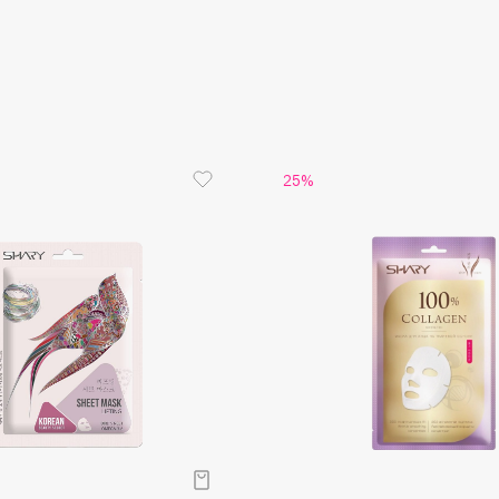
Aveda
Avene
25%
Boadicea The Victorious
Bobbi Brown
BOOMSHOP
BORK
Brunello Cucinelli
Bvlgari
by TERRY
BY WISHTREND
Byredo