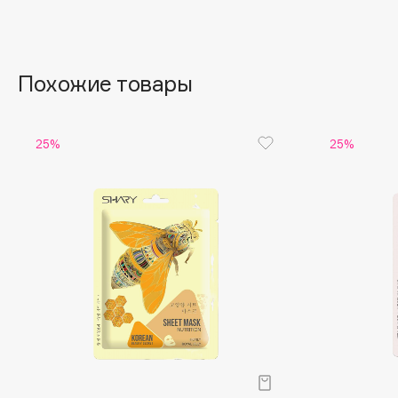
Aravia Professional
Alix Avien
Arcadia
Allies of Skin
Archetype
AMAN
Похожие товары
B
25%
25%
Babor
beautyblender
Baffy
Bebble
Balmain Hair Couture
Beverly Hills Polo Club
ЭКСКЛЮЗИВ
Biodance
Banderas
Bioderma
Basicare
Biomed
Batiste
Biorepair
Beauty Bomb
Blanx
Beauty Pati
Blistex
Beautyblades
НОВИНКА