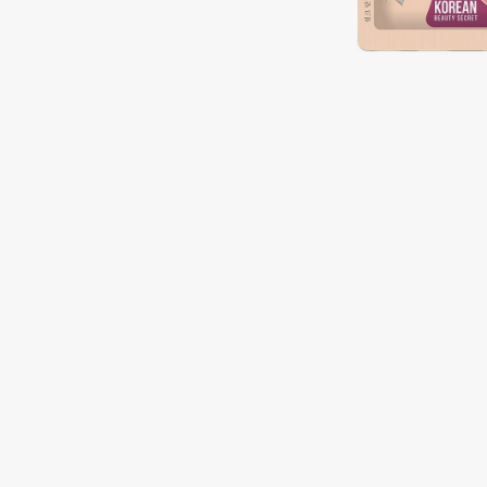
Подарки
0 - 9
Для дома
100BON
22|11
Техника
A
Acqua di Parma
Amina Daudova Brushes
Acque di Italia
Amouage
Adele for you
Amuleto Di Casa
Advante
Angiopharm
ЭКСКЛЮЗИВ
ЭКСКЛЮЗИВ
Aesop
Annbeauty
Age Stop
Anua
ЭКСКЛЮЗИВ
Apadent
AHFA Cosmetics
Apagard
Ajmal