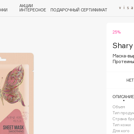
АКЦИИ
НКИ
ИНТЕРЕСНОЕ
ПОДАРОЧНЫЙ СЕРТИФИКАТ
25%
P
Q
R
S
T
U
V
W
Y
Z
А - Я
Shary
Маска-вы
Протеины
НЕ
Angiopharm
KIKO Milano
ОПИСАНИЕ
Estée Lauder
Объем
Clarins
Тип проду
Страна бр
Тип кожи
Для кого