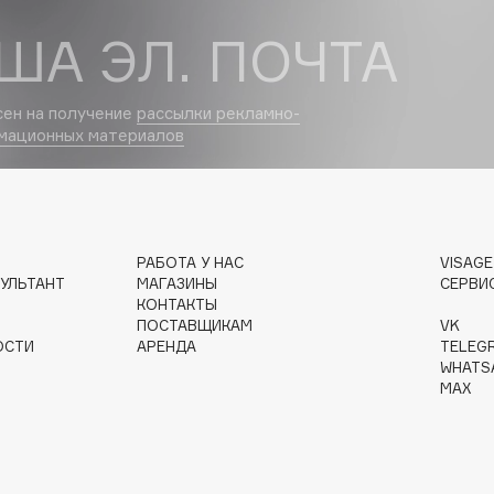
ША ЭЛ. ПОЧТА
Dr.Althea
Dr.Ceuracle
сен на получение
рассылки рекламно-
Dr.Jart+
мационных материалов
DSD de Luxe
Dyson
РАБОТА У НАС
VISAG
УЛЬТАНТ
МАГАЗИНЫ
СЕРВИ
КОНТАКТЫ
ПОСТАВЩИКАМ
VK
ОСТИ
АРЕНДА
TELEG
WHATS
MAX
Estrâde
Estée Lauder
Etat Pur
Etude House