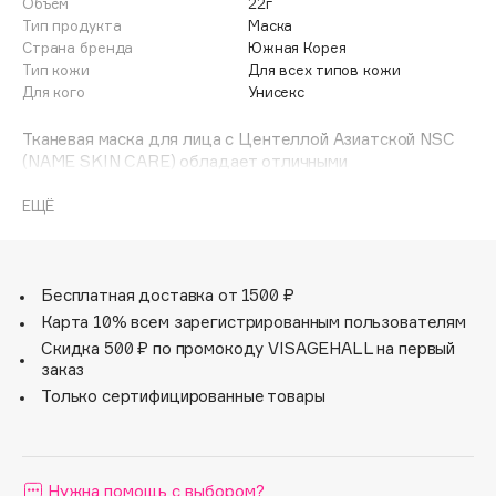
Объем
22г
Adele for you
Тип продукта
Маска
Финал лета
Advante
Страна бренда
Южная Корея
ЭКСКЛЮЗИВ
Тип кожи
Для всех типов кожи
1 АВГ - 31 АВГ
Aesop
Для кого
Унисекс
Age Stop
ЭКСКЛЮЗИВ
Тканевая маска для лица с Центеллой Азиатской NSC
AHFA Cosmetics
(NAME SKIN CARE) обладает отличными
Ajmal
антиоксидантными свойствами, запускает в клетках
естественный процесс выработки коллагена и
ЕЩЁ
Alix Avien
гиалуроновой кислоты. Активно борется со старением,
Allies of Skin
разглаживает мимические морщины, снимает сухость и
AMAN
шелушения, освежает кожу и улучшает цвет лица.
Бесплатная доставка от 1500 ₽
Amina Daudova Brushes
Карта 10% всем зарегистрированным пользователям
Amouage
Скидка 500 ₽ по промокоду VISAGEHALL на первый
Amuleto Di Casa
заказ
Angiopharm
Только сертифицированные товары
ЭКСКЛЮЗИВ
Annbeauty
Anua
Нужна помощь с выбором?
Apadent