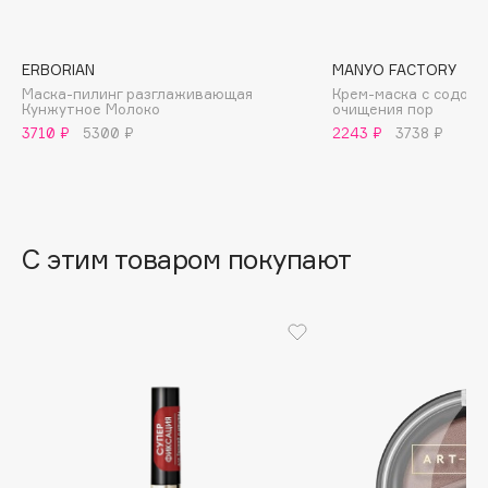
B
Babor
ERBORIAN
MANYO FACTORY
Baffy
Маска-пилинг разглаживающая
Крем-маска с содой 
Кунжутное Молоко
очищения пор
Balmain Hair Couture
ЭКСКЛЮЗИВ
3710 ₽
5300 ₽
2243 ₽
3738 ₽
Banderas
Basicare
Batiste
Beauty Bomb
С этим товаром покупают
Beauty Pati
Beautyblades
НОВИНКА
beautyblender
Bebble
Beverly Hills Polo Club
Biodance
Bioderma