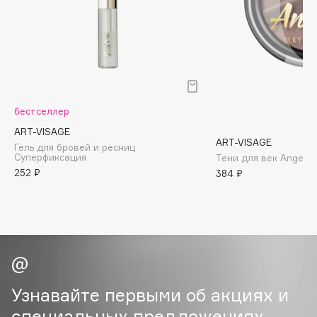
Biomed
Biorepair
Blanx
Blistex
BLOME
Boadicea The Victorious
бестселлер
Bobbi Brown
ART-VISAGE
ART-VISAGE
BOOMSHOP
Гель для бровей и ресниц
Суперфиксация
Тени для век Angel
BORK
252 ₽
384 ₽
Brunello Cucinelli
Bvlgari
by TERRY
BY WISHTREND
Byredo
Узнавайте первыми об акциях и
C
специальных предложениях