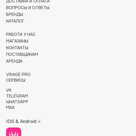
ДОСТАВКА И ОПЛАТА
Collagenina
ВОПРОСЫ И ОТВЕТЫ
Consly
БРЕНДЫ
Corimo
КАТАЛОГ
CosRX
РАБОТА У НАС
Cottolina
МАГАЗИНЫ
Crescina
КОНТАКТЫ
Cunzite
ПОСТАВЩИКАМ
АРЕНДА
Curaprox
VISAGE PRO
СЕРВИСЫ
D
VK
TELEGRAM
d'Alba
WHATSAPP
DABO
MAX
DARLING*
IOS & Android >
Darphin
Davines