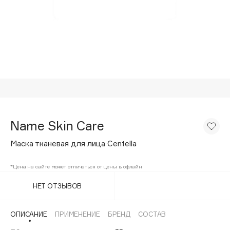
Подарки
Tom Ford
HFC
Для дома
Angiopharm
Техника
KIKO Milano
Estée Lauder
Clarins
0 - 9
Name Skin Care
100BON
Маска тканевая для лица Centella
22|11
*Цена на сайте может отличаться от цены в офлайн
A
НЕТ ОТЗЫВОВ
Acqua di Parma
ОПИСАНИЕ
ПРИМЕНЕНИЕ
БРЕНД
СОСТАВ
Acque di Italia