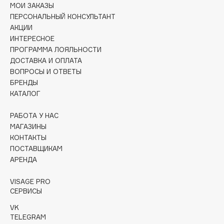
Collagenina
МОИ ЗАКАЗЫ
ПЕРСОНАЛЬНЫЙ КОНСУЛЬТАНТ
Consly
АКЦИИ
Corimo
ИНТЕРЕСНОЕ
CosRX
ПРОГРАММА ЛОЯЛЬНОСТИ
ДОСТАВКА И ОПЛАТА
Cottolina
ВОПРОСЫ И ОТВЕТЫ
Crescina
БРЕНДЫ
Cunzite
КАТАЛОГ
Curaprox
РАБОТА У НАС
МАГАЗИНЫ
D
КОНТАКТЫ
ПОСТАВЩИКАМ
АРЕНДА
d'Alba
DABO
VISAGE PRO
DARLING*
СЕРВИСЫ
Darphin
VK
Davines
TELEGRAM