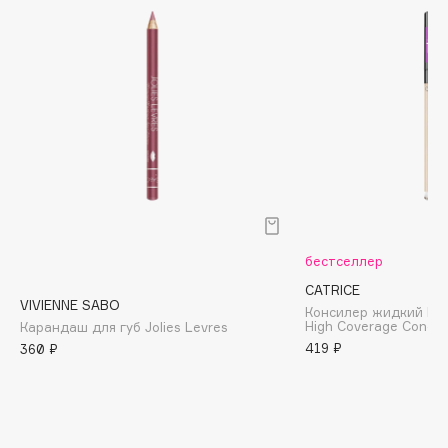
Biomed
Biorepair
Blanx
Blistex
BLOME
Boadicea The Victorious
Bobbi Brown
BOOMSHOP
BORK
Brunello Cucinelli
бестселлер
Bvlgari
CATRICE
VIVIENNE SABO
Консилер жидкий Liq
by TERRY
High Coverage Concea
Карандаш для губ Jolies Levres
BY WISHTREND
419 ₽
360 ₽
Byredo
C