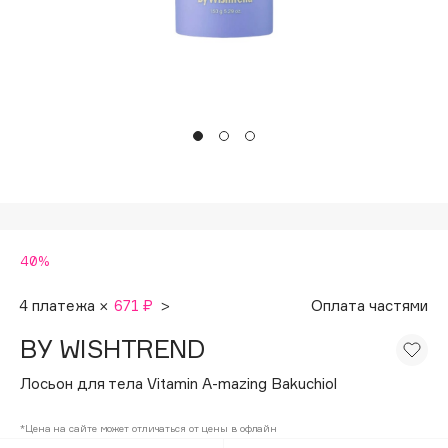
Подарки
Tom Ford
HFC
Для дома
Angiopharm
Техника
KIKO Milano
Estée Lauder
Clarins
0 - 9
40%
100BON
22|11
4 платежа ×
671 ₽
>
Оплата частями
BY WISHTREND
A
Лосьон для тела Vitamin A-mazing Bakuchiol
Acqua di Parma
*Цена на сайте может отличаться от цены в офлайн
Acque di Italia