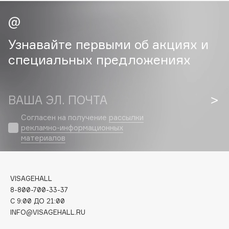
Cadence
Capelli Dorati
Узнавайте первыми об акциях и
Carbon Theory
специальных предложениях
Carmex
Carolina Herrera
Catrice
ВАША ЭЛ. ПОЧТА
Celimax
Согласен на получение
рассылки
Cettua
рекламно-информационных
Chupa Chups
материалов
Clarette
Clarins
Clarins Precious
VISAGEHALL
8-800-700-33-37
Clinique
C 9:00 ДО 21:00
Clive Christian
INFO@VISAGEHALL.RU
Club De Nuit