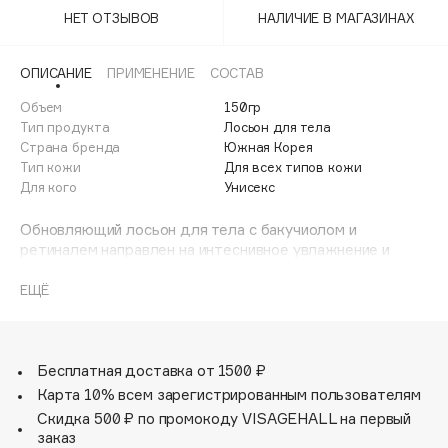
Adele for you
НЕТ ОТЗЫВОВ
НАЛИЧИЕ В МАГАЗИНАХ
Финал лета
Advante
ЭКСКЛЮЗИВ
1 АВГ - 31 АВГ
Aesop
ОПИСАНИЕ
ПРИМЕНЕНИЕ
СОСТАВ
Age Stop
Объем
ЭКСКЛЮЗИВ
150гр
Тип продукта
Лосьон для тела
AHFA Cosmetics
Страна бренда
Южная Корея
Ajmal
Тип кожи
Для всех типов кожи
Для кого
Унисекс
Alix Avien
Allies of Skin
Обновляющий лосьон для тела с бакучиолом и
AMAN
ретиналем направлен на интеснивное увлажнение и
восстановление мягкости кожи.
Amina Daudova Brushes
ЕЩЁ
Amouage
Преимущества:
Amuleto Di Casa
Увлажняет и питает кожу после душа, устраняет
сухость и шелушения.
Angiopharm
ЭКСКЛЮЗИВ
Помогает восстановить упругость и гладкость кожи,
Бесплатная доставка от 1500 ₽
Annbeauty
предотвращает возрастные изменения на коже тела.
Карта 10% всем зарегистрированным пользователям
Оказывает мягкое отшелушивающее действие,
Anua
Скидка 500 ₽ по промокоду VISAGEHALL на первый
стимулирует процессы обновления, препятствует
заказ
Apadent