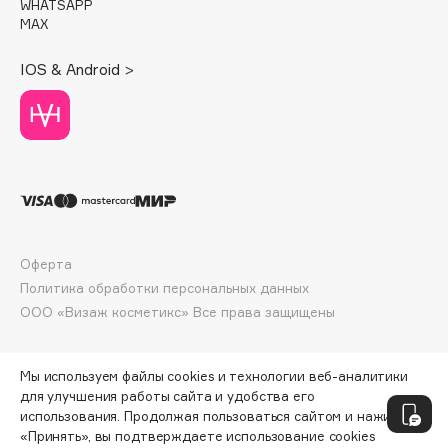
WHATSAPP
Deonica
MAX
Dessange
IOS & Android >
Dior
Divage
Dolce & Gabbana
Dolomit
Dorco
DP Daily Perfection
Dr. Vranjes Firenze
Оферта
Dr.Althea
Политика обработки персональных данных
Dr.Ceuracle
ООО «Визаж косметикс» Все права защищены
Dr.Jart+
DSD de Luxe
Мы используем файлы cookies и технологии веб-аналитики
Dyson
для улучшения работы сайта и удобства его
использования. Продолжая пользоваться сайтом и нажимая
«Принять», вы подтверждаете использование cookies