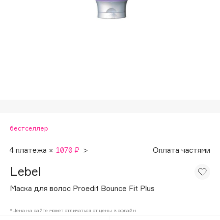
Подарки
Tom Ford
HFC
Для дома
Angiopharm
Техника
KIKO Milano
Estée Lauder
Clarins
0 - 9
бестселлер
100BON
22|11
4 платежа ×
1070 ₽
>
Оплата частями
Lebel
A
Маска для волос Proedit Bounce Fit Plus
Acqua di Parma
*Цена на сайте может отличаться от цены в офлайн
Acque di Italia