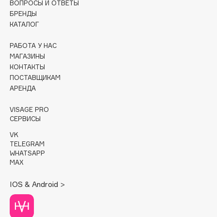
ВОПРОСЫ И ОТВЕТЫ
БРЕНДЫ
Cadence
КАТАЛОГ
Capelli Dorati
Carbon Theory
РАБОТА У НАС
МАГАЗИНЫ
Carmex
КОНТАКТЫ
Carolina Herrera
ПОСТАВЩИКАМ
Catrice
АРЕНДА
Celimax
VISAGE PRO
Cettua
СЕРВИСЫ
Chupa Chups
VK
Clarette
TELEGRAM
WHATSAPP
Clarins
MAX
Clarins Precious
НОВИНКА
Clinique
IOS & Android >
Clive Christian
Club De Nuit