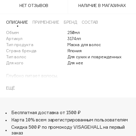
Adele for you
НЕТ ОТЗЫВОВ
НАЛИЧИЕ В МАГАЗИНАХ
Финал лета
Advante
ЭКСКЛЮЗИВ
1 АВГ - 31 АВГ
Aesop
ОПИСАНИЕ
ПРИМЕНЕНИЕ
БРЕНД
СОСТАВ
Age Stop
Объем
ЭКСКЛЮЗИВ
250мл
Артикул
3174лп
AHFA Cosmetics
Тип продукта
Маска для волос
Ajmal
Страна бренда
Япония
Тип волос
Для сухих и поврежденных
Alix Avien
Для кого
Для нее
Allies of Skin
AMAN
Глубоко питает волосы.
Восстанавливает внутреннюю структуру волоса.
Amina Daudova Brushes
Придает волосам блеск, упругость и эластичность.
ЕЩЁ
Amouage
Укрепляет и уплотняет волосы.
Amuleto Di Casa
Предупреждает появление секущихся кончиков волос.
Защищает от вредного воздействия внешних факторов.
Angiopharm
ЭКСКЛЮЗИВ
Препятствует впитыванию внешних запахов в волосы.
Бесплатная доставка от 1500 ₽
Annbeauty
SPF 15.
Карта 10% всем зарегистрированным пользователям
Anua
Скидка 500 ₽ по промокоду VISAGEHALL на первый
заказ
Apadent