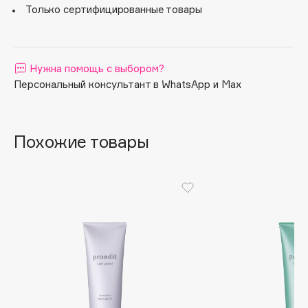
Только сертифицированные товары
Apagard
Aravia Professional
Arcadia
Нужна помощь с выбором?
Archetype
Персональный консультант в WhatsApp и Max
Architect Demidoff
ARIVE MAKEUP
Art&Fact
Похожие товары
Art-Visage
Artdeco
Astra
Atelier Rebul
Augustinus Bader
Aveda
Avene