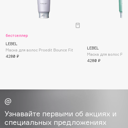
B
Babor
Baffy
Balmain Hair Couture
ЭКСКЛЮЗИВ
бестселлер
Banderas
LEBEL
LEBEL
Basicare
Маска для волос Proedit Bounce Fit
Маска для волос Proed
4280 ₽
Batiste
4280 ₽
Beauty Bomb
Beauty Pati
Beautyblades
НОВИНКА
beautyblender
Bebble
Beverly Hills Polo Club
Узнавайте первыми об акциях и
Biodance
специальных предложениях
Bioderma