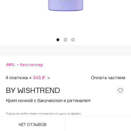
Подарки
Tom Ford
HFC
Для дома
Angiopharm
Техника
KIKO Milano
Estée Lauder
Clarins
0 - 9
40%
бестселлер
100BON
4 платежа ×
641 ₽
>
Оплата частями
22|11
BY WISHTREND
Крем ночной с бакучиолом и ретиналем
A
*Цена на сайте может отличаться от цены в офлайн
Acqua di Parma
НЕТ ОТЗЫВОВ
Acque di Italia