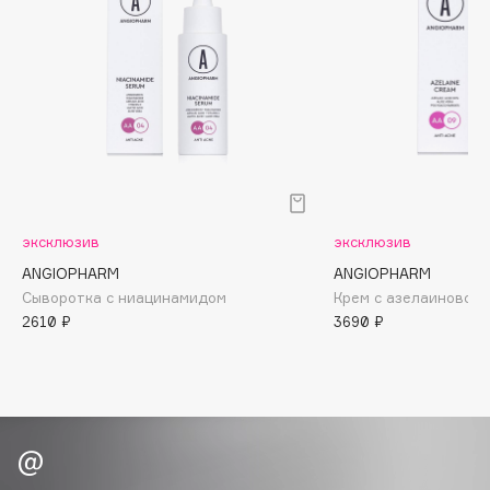
Biomed
Biorepair
Blanx
Blistex
BLOME
Boadicea The Victorious
Bobbi Brown
BOOMSHOP
эксклюзив
эксклюзив
BORK
ANGIOPHARM
ANGIOPHARM
Brunello Cucinelli
Сыворотка с ниацинамидом
Крем с азелаиновой
Bvlgari
2610 ₽
3690 ₽
by TERRY
BY WISHTREND
Byredo
C