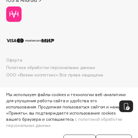
IOS & Android >
Deonica
Dessange
Dior
Divage
Dolce & Gabbana
Dolomit
Dorco
Оферта
DP Daily Perfection
Политика обработки персональных данных
Dr. Vranjes Firenze
ООО «Визаж косметикс» Все права защищены
Dr.Althea
Dr.Ceuracle
Мы используем файлы cookies и технологии веб-аналитики
Dr.Jart+
для улучшения работы сайта и удобства его
использования. Продолжая пользоваться сайтом и нажимая
DSD de Luxe
«Принять», вы подтверждаете использование cookies
Dyson
вашего браузера и соглашаетесь
с политикой обработки
персональных данных.
СООБЩИТЬ О ПОСТУПЛЕНИИ
4278 ₽