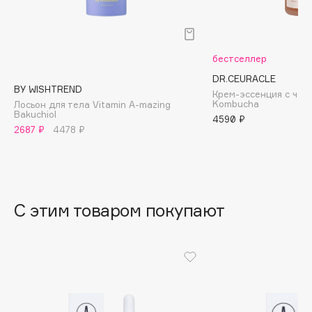
B
Babor
Baffy
бестселлер
Balmain Hair Couture
DR.CEURACLE
ЭКСКЛЮЗИВ
BY WISHTREND
Крем-эссенция с чае
Banderas
Kombucha
Лосьон для тела Vitamin A-mazing
Bakuchiol
Basicare
4590 ₽
2687 ₽
4478 ₽
Batiste
Beauty Bomb
Beauty Pati
Beautyblades
НОВИНКА
С этим товаром покупают
beautyblender
Bebble
Beverly Hills Polo Club
Biodance
Bioderma