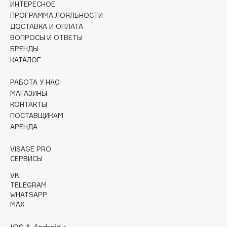
ИНТЕРЕСНОЕ
Collagenina
ПРОГРАММА ЛОЯЛЬНОСТИ
Consly
ДОСТАВКА И ОПЛАТА
Corimo
ВОПРОСЫ И ОТВЕТЫ
БРЕНДЫ
CosRX
КАТАЛОГ
Cottolina
Crescina
РАБОТА У НАС
Cunzite
МАГАЗИНЫ
КОНТАКТЫ
Curaprox
ПОСТАВЩИКАМ
АРЕНДА
D
VISAGE PRO
СЕРВИСЫ
d'Alba
VK
DABO
TELEGRAM
DARLING*
WHATSAPP
MAX
Darphin
Davines