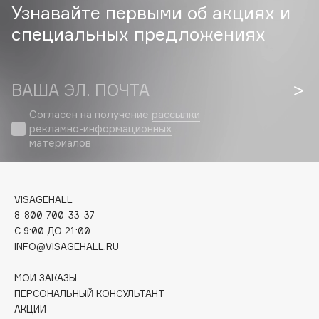
Узнавайте первыми об акциях и
Cadence
специальных предложениях
Capelli Dorati
Carbon Theory
ВАША ЭЛ. ПОЧТА
Carmex
Carolina Herrera
Согласен на получение
рассылки
Catrice
рекламно-информационных
материалов
Celimax
Cettua
Chupa Chups
VISAGEHALL
Clarette
8-800-700-33-37
Clarins
C 9:00 ДО 21:00
Clarins Precious
INFO@VISAGEHALL.RU
НОВИНКА
Clinique
МОИ ЗАКАЗЫ
Clive Christian
ПЕРСОНАЛЬНЫЙ КОНСУЛЬТАНТ
Club De Nuit
АКЦИИ