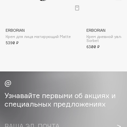
B
Babor
Baffy
ERBORIAN
ERBORIAN
Balmain Hair Couture
ЭКСКЛЮЗИВ
Крем для лица матирующий Matte
Крем дневной увлаж
Banderas
Sorbet
5390 ₽
6300 ₽
Basicare
Batiste
Beauty Bomb
Beauty Pati
Beautyblades
НОВИНКА
beautyblender
Узнавайте первыми об акциях и
Bebble
специальных предложениях
Beverly Hills Polo Club
Biodance
Bioderma
ВАША ЭЛ. ПОЧТА