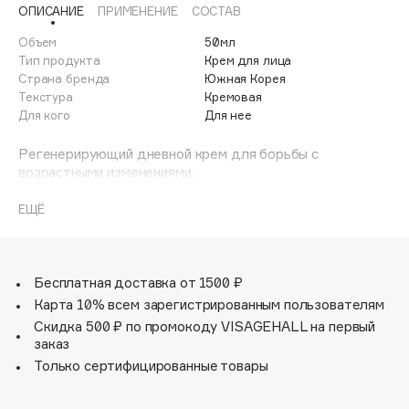
ОПИСАНИЕ
ПРИМЕНЕНИЕ
СОСТАВ
Adele for you
Финал лета
Advante
Объем
50мл
ЭКСКЛЮЗИВ
1 АВГ - 31 АВГ
Тип продукта
Крем для лица
Aesop
Страна бренда
Южная Корея
Age Stop
Текстура
Кремовая
ЭКСКЛЮЗИВ
Для кого
Для нее
AHFA Cosmetics
Ajmal
Регенерирующий дневной крем для борьбы с
возрастными изменениями.
Alix Avien
Антивозрастное средство обширного действия:
Allies of Skin
укрепление, питание и насыщение энергией.
ЕЩЁ
AMAN
Разглаживает морщины, оказывает подтягивающее и
укрепляющее действие на контуры лица. Стимулирует
Amina Daudova Brushes
микроциркуляцию, эффективно разглаживает глубокие
Amouage
морщины, сокращает проявление признаков старения
Бесплатная доставка от 1500 ₽
кожи, восстанавливает упругость и эластичность кожи.
Amuleto Di Casa
Карта 10% всем зарегистрированным пользователям
Angiopharm
Скидка 500 ₽ по промокоду VISAGEHALL на первый
ЭКСКЛЮЗИВ
заказ
Annbeauty
Только сертифицированные товары
Anua
Apadent