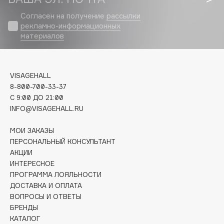
Biomed
Согласен на получение
рассылки
Biorepair
рекламно-информационных
Blanx
материалов
Blistex
BLOME
Boadicea The Victorious
VISAGEHALL
Bobbi Brown
8-800-700-33-37
C 9:00 ДО 21:00
BOOMSHOP
INFO@VISAGEHALL.RU
BORK
Brunello Cucinelli
МОИ ЗАКАЗЫ
ПЕРСОНАЛЬНЫЙ КОНСУЛЬТАНТ
Bvlgari
АКЦИИ
by TERRY
ИНТЕРЕСНОЕ
BY WISHTREND
ПРОГРАММА ЛОЯЛЬНОСТИ
Byredo
ДОСТАВКА И ОПЛАТА
ВОПРОСЫ И ОТВЕТЫ
БРЕНДЫ
C
КАТАЛОГ