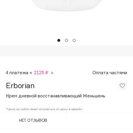
Подарки
Tom Ford
HFC
Для дома
Angiopharm
Техника
KIKO Milano
Estée Lauder
Clarins
0 - 9
4 платежа ×
2125 ₽
>
Оплата частями
100BON
Erborian
22|11
Крем дневной восстанавливающий Женьшень
A
*Цена на сайте может отличаться от цены в офлайн
НЕТ ОТЗЫВОВ
Acqua di Parma
Acque di Italia