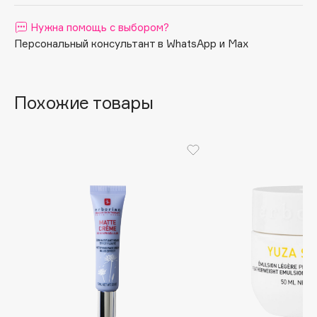
Apagard
Нужна помощь с выбором?
Aravia Professional
Персональный консультант в WhatsApp и Max
Arcadia
Archetype
Architect Demidoff
Похожие товары
ARIVE MAKEUP
Art&Fact
Art-Visage
Artdeco
Astra
Atelier Rebul
Augustinus Bader
Aveda
Avene