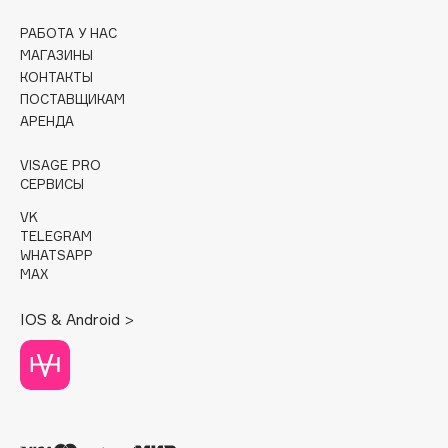
РАБОТА У НАС
Cadence
МАГАЗИНЫ
Capelli Dorati
КОНТАКТЫ
Carbon Theory
ПОСТАВЩИКАМ
Carmex
АРЕНДА
Carolina Herrera
VISAGE PRO
Catrice
СЕРВИСЫ
Celimax
VK
Cettua
TELEGRAM
WHATSAPP
Chupa Chups
MAX
Clarette
Clarins
IOS & Android >
Clarins Precious
Clinique
Clive Christian
Club De Nuit