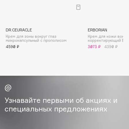
B
Babor
Baffy
DR.CEURACLE
ERBORIAN
Balmain Hair Couture
ЭКСКЛЮЗИВ
Крем для зоны вокруг глаз
Крем для кожи вокруг
микрокапсульный с прополисом
корректирующий ВВ
Banderas
4590 ₽
3073 ₽
4390 ₽
Basicare
Batiste
Beauty Bomb
Beauty Pati
Beautyblades
НОВИНКА
beautyblender
Узнавайте первыми об акциях и
Bebble
Beverly Hills Polo Club
специальных предложениях
Biodance
Bioderma