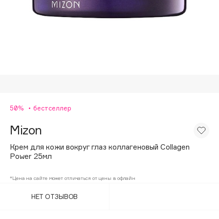
Подарки
Tom Ford
HFC
Для дома
Angiopharm
Техника
KIKO Milano
Estée Lauder
Clarins
0 - 9
50%
бестселлер
Mizon
100BON
22|11
Крем для кожи вокруг глаз коллагеновый Collagen
Power 25мл
A
*Цена на сайте может отличаться от цены в офлайн
НЕТ ОТЗЫВОВ
Acqua di Parma
Acque di Italia