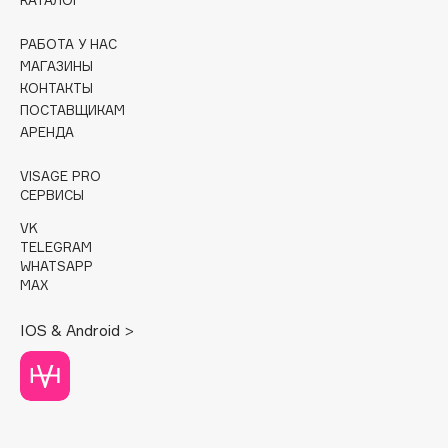
КАТАЛОГ
Cadence
РАБОТА У НАС
Capelli Dorati
МАГАЗИНЫ
КОНТАКТЫ
Carbon Theory
ПОСТАВЩИКАМ
Carmex
АРЕНДА
Carolina Herrera
VISAGE PRO
Catrice
СЕРВИСЫ
Celimax
VK
Cettua
TELEGRAM
Chupa Chups
WHATSAPP
MAX
Clarette
Clarins
IOS & Android >
Clarins Precious
Clinique
Clive Christian
Club De Nuit