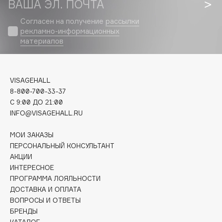
ВАША ЭЛ. ПОЧТА
Biomed
Biorepair
Согласен на получение
рассылки
Blanx
рекламно-информационных
материалов
Blistex
BLOME
Boadicea The Victorious
VISAGEHALL
Bobbi Brown
8-800-700-33-37
BOOMSHOP
C 9:00 ДО 21:00
INFO@VISAGEHALL.RU
BORK
Brunello Cucinelli
МОИ ЗАКАЗЫ
Bvlgari
ПЕРСОНАЛЬНЫЙ КОНСУЛЬТАНТ
by TERRY
АКЦИИ
ИНТЕРЕСНОЕ
BY WISHTREND
ПРОГРАММА ЛОЯЛЬНОСТИ
Byredo
ДОСТАВКА И ОПЛАТА
ВОПРОСЫ И ОТВЕТЫ
БРЕНДЫ
C