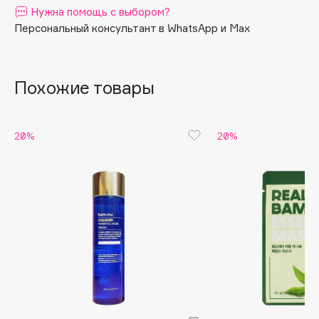
Нужна помощь с выбором?
Apagard
Персональный консультант в WhatsApp и Max
Aravia Professional
Arcadia
Archetype
Похожие товары
Architect Demidoff
ARIVE MAKEUP
20%
20%
Art&Fact
Art-Visage
Artdeco
Astra
Atelier Rebul
Augustinus Bader
Aveda
Avene