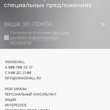
специальных предложениях
Cadence
Capelli Dorati
ВАША ЭЛ. ПОЧТА
Carbon Theory
Carmex
Согласен на получение
рассылки
Carolina Herrera
рекламно-информационных
материалов
Catrice
Celimax
Cettua
VISAGEHALL
Chupa Chups
8-800-700-33-37
Clarette
C 9:00 ДО 21:00
Clarins
INFO@VISAGEHALL.RU
Clarins Precious
НОВИНКА
МОИ ЗАКАЗЫ
Clinique
ПЕРСОНАЛЬНЫЙ КОНСУЛЬТАНТ
Clive Christian
АКЦИИ
ИНТЕРЕСНОЕ
Club De Nuit