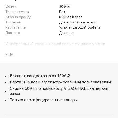
Adele for you
Объем
300мл
Финал лета
Advante
Тип продукта
Гель
ЭКСКЛЮЗИВ
Страна бренда
Южная Корея
1 АВГ - 31 АВГ
Aesop
Тип кожи
Для всех типов кожи
Age Stop
Назначение
Успокаивающий эффект
ЭКСКЛЮЗИВ
Для кого
Для нее
AHFA Cosmetics
Ajmal
Универсальный увлажняющий гель с муцином улитки
отлично восстанавливает, смягчает и защищает кожу.
Alix Avien
Обновляет, улучшает тон кожи и отлично заживляет.
ЕЩЁ
Allies of Skin
AMAN
Обладает мощным регенерирующим действием,
помогает восстановить тусклую, лишенную упругости
Amina Daudova Brushes
сухую кожу.
Бесплатная доставка от 1500 ₽
Amouage
Карта 10% всем зарегистрированным пользователям
Amuleto Di Casa
Скидка 500 ₽ по промокоду VISAGEHALL на первый
заказ
Angiopharm
ЭКСКЛЮЗИВ
Только сертифицированные товары
Annbeauty
Anua
Apadent