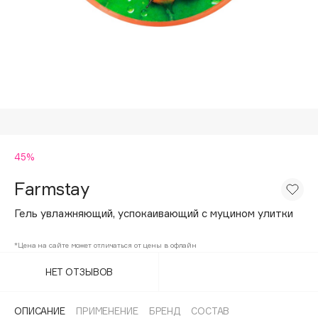
Подарки
Tom Ford
HFC
Для дома
Angiopharm
Техника
KIKO Milano
Estée Lauder
Clarins
0 - 9
45%
Farmstay
100BON
22|11
Гель увлажняющий, успокаивающий с муцином улитки
*Цена на сайте может отличаться от цены в офлайн
A
НЕТ ОТЗЫВОВ
Acqua di Parma
Acque di Italia
ОПИСАНИЕ
ПРИМЕНЕНИЕ
БРЕНД
СОСТАВ