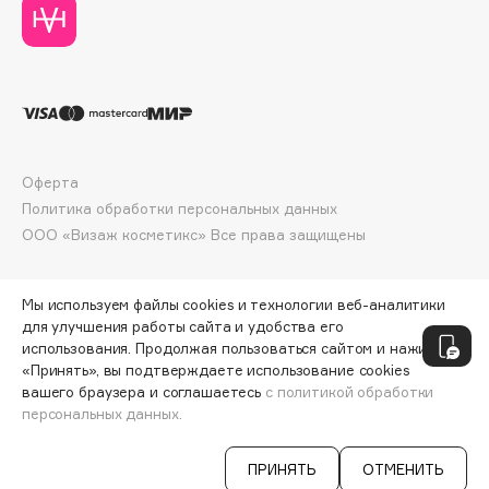
Deonica
Dessange
Dior
Divage
Dolce & Gabbana
Dolomit
Оферта
Dorco
Политика обработки персональных данных
DP Daily Perfection
ООО «Визаж косметикс» Все права защищены
Dr. Vranjes Firenze
Dr.Althea
Мы используем файлы cookies и технологии веб-аналитики
Dr.Ceuracle
для улучшения работы сайта и удобства его
использования. Продолжая пользоваться сайтом и нажимая
Dr.Jart+
«Принять», вы подтверждаете использование cookies
DSD de Luxe
вашего браузера и соглашаетесь
с политикой обработки
персональных данных.
Dyson
СООБЩИТЬ О ПОСТУПЛЕНИИ
441 ₽
ПРИНЯТЬ
ОТМЕНИТЬ