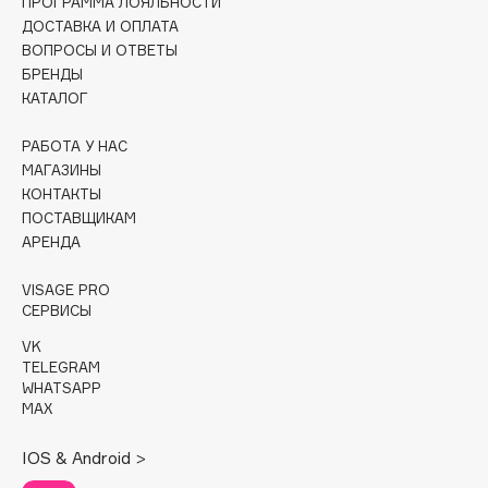
ПРОГРАММА ЛОЯЛЬНОСТИ
Collagenina
ДОСТАВКА И ОПЛАТА
Consly
ВОПРОСЫ И ОТВЕТЫ
БРЕНДЫ
Corimo
КАТАЛОГ
CosRX
Cottolina
РАБОТА У НАС
Crescina
МАГАЗИНЫ
КОНТАКТЫ
Cunzite
ПОСТАВЩИКАМ
Curaprox
АРЕНДА
VISAGE PRO
D
СЕРВИСЫ
VK
d'Alba
TELEGRAM
DABO
WHATSAPP
MAX
DARLING*
Darphin
IOS & Android >
Davines