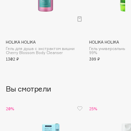
B
Babor
Baffy
Balmain Hair Couture
ЭКСКЛЮЗИВ
Banderas
HOLIKA HOLIKA
HOLIKA HOLIKA
Гель для душа с экстрактом вишни
Гель универсальный 
Basicare
Cherry Blossom Body Cleanser
99%
Batiste
1302 ₽
399 ₽
Beauty Bomb
Beauty Pati
Beautyblades
НОВИНКА
Вы смотрели
beautyblender
Bebble
Beverly Hills Polo Club
20%
25%
Biodance
Bioderma