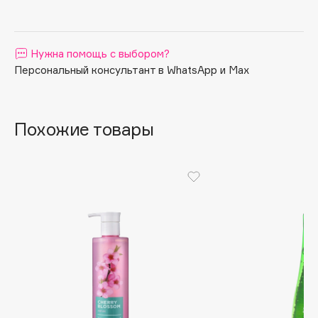
Apagard
Aravia Professional
Нужна помощь с выбором?
Arcadia
Персональный консультант в WhatsApp и Max
Archetype
Architect Demidoff
ARIVE MAKEUP
Похожие товары
Art&Fact
Art-Visage
Artdeco
Astra
Atelier Rebul
Augustinus Bader
Aveda
Avene