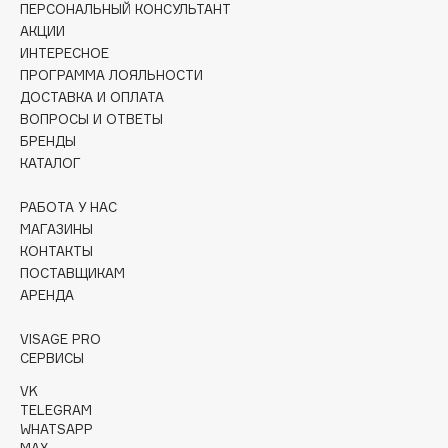
ПЕРСОНАЛЬНЫЙ КОНСУЛЬТАНТ
Collagenina
АКЦИИ
Consly
ИНТЕРЕСНОЕ
Corimo
ПРОГРАММА ЛОЯЛЬНОСТИ
CosRX
ДОСТАВКА И ОПЛАТА
ВОПРОСЫ И ОТВЕТЫ
Cottolina
БРЕНДЫ
Crescina
КАТАЛОГ
Cunzite
РАБОТА У НАС
Curaprox
МАГАЗИНЫ
КОНТАКТЫ
ПОСТАВЩИКАМ
D
АРЕНДА
d'Alba
VISAGE PRO
DABO
СЕРВИСЫ
DARLING*
VK
Darphin
TELEGRAM
WHATSAPP
Davines
MAX