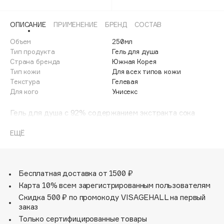
Adele for you
Финал лета
Advante
ЭКСКЛЮЗИВ
ОПИСАНИЕ
ПРИМЕНЕНИЕ
БРЕНД
СОСТАВ
1 АВГ - 31 АВГ
Aesop
Объем
250мл
Age Stop
Тип продукта
Гель для душа
ЭКСКЛЮЗИВ
Страна бренда
Южная Корея
AHFA Cosmetics
Тип кожи
Для всех типов кожи
Ajmal
Текстура
Гелевая
Для кого
Унисекс
Alix Avien
Allies of Skin
Гель для душа с 92% содержанием экстракта сока
AMAN
алоэ вера превосходно очищает кожу, заботясь о ее
мягкости. Интенсивно увлажняет и не вызывает
ЕЩЁ
Amina Daudova Brushes
раздражений даже на самой чувствительной коже.
Amouage
Отлично пенится, а свежий аромат заряжает бодростью
на весь день.
Amuleto Di Casa
Бесплатная доставка от 1500 ₽
Angiopharm
ЭКСКЛЮЗИВ
Карта 10% всем зарегистрированным пользователям
Annbeauty
Скидка 500 ₽ по промокоду VISAGEHALL на первый
заказ
Anua
Только сертифицированные товары
Apadent