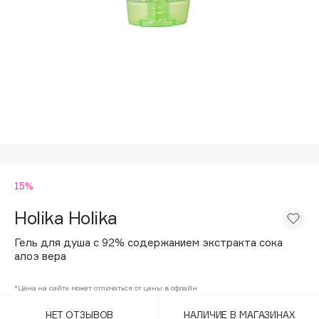
Подарки
Tom Ford
HFC
Для дома
Angiopharm
Техника
KIKO Milano
Estée Lauder
Clarins
0 - 9
15%
100BON
22|11
Holika Holika
Гель для душа с 92% содержанием экстракта сока
A
алоэ вера
Acqua di Parma
*Цена на сайте может отличаться от цены в офлайн
Acque di Italia
НЕТ ОТЗЫВОВ
НАЛИЧИЕ В МАГАЗИНАХ