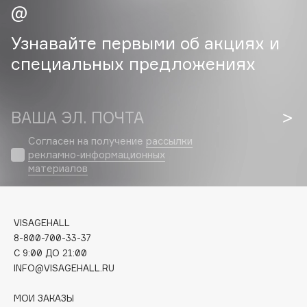
Cadence
Узнавайте первыми об акциях и
Capelli Dorati
специальных предложениях
Carbon Theory
Carmex
Carolina Herrera
ВАША ЭЛ. ПОЧТА
Catrice
Согласен на получение
рассылки
Celimax
рекламно-информационных
Cettua
материалов
Chupa Chups
Clarette
Clarins
VISAGEHALL
Clarins Precious
8-800-700-33-37
НОВИНКА
C 9:00 ДО 21:00
Clinique
INFO@VISAGEHALL.RU
Clive Christian
Club De Nuit
МОИ ЗАКАЗЫ