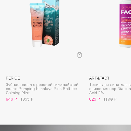
Biomed
Biorepair
Blanx
Blistex
BLOME
Boadicea The Victorious
Bobbi Brown
BOOMSHOP
BORK
Brunello Cucinelli
PERIOE
ART&FACT
Bvlgari
Зубная паста с розовой гималайской
Тоник для лица для 
солью Pumping Himalaya Pink Salt Ice
очищения пор Niacina
by TERRY
Calming Mint
Acid 2%
649 ₽
1955 ₽
825 ₽
1100 ₽
BY WISHTREND
Byredo
C