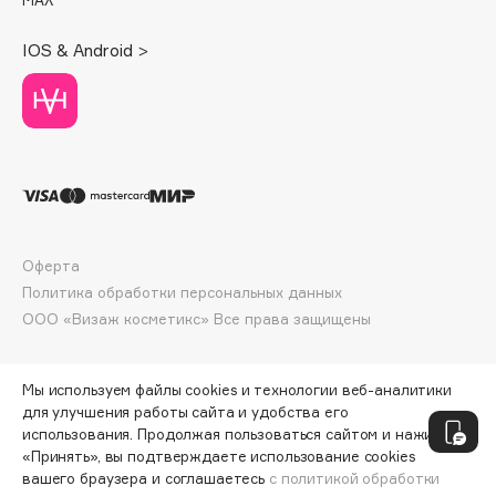
Deonica
IOS & Android >
Dessange
Dior
Divage
Dolce & Gabbana
Dolomit
Dorco
DP Daily Perfection
Оферта
Dr. Vranjes Firenze
Политика обработки персональных данных
Dr.Althea
ООО «Визаж косметикс» Все права защищены
Dr.Ceuracle
Dr.Jart+
Мы используем файлы cookies и технологии веб-аналитики
DSD de Luxe
для улучшения работы сайта и удобства его
Dyson
использования. Продолжая пользоваться сайтом и нажимая
«Принять», вы подтверждаете использование cookies
вашего браузера и соглашаетесь
с политикой обработки