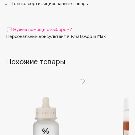
Только сертифицированные товары
Apagard
Aravia Professional
Arcadia
Нужна помощь с выбором?
Archetype
Персональный консультант в WhatsApp и Max
Architect Demidoff
ARIVE MAKEUP
Art&Fact
Похожие товары
Art-Visage
Artdeco
Astra
Atelier Rebul
Augustinus Bader
Aveda
Avene