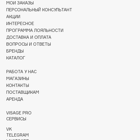
МОИ ЗАКАЗЫ
Collagenina
ПЕРСОНАЛЬНЫЙ КОНСУЛЬТАНТ
Consly
АКЦИИ
Corimo
ИНТЕРЕСНОЕ
CosRX
ПРОГРАММА ЛОЯЛЬНОСТИ
ДОСТАВКА И ОПЛАТА
Cottolina
ВОПРОСЫ И ОТВЕТЫ
Crescina
БРЕНДЫ
Cunzite
КАТАЛОГ
Curaprox
РАБОТА У НАС
МАГАЗИНЫ
D
КОНТАКТЫ
ПОСТАВЩИКАМ
АРЕНДА
d'Alba
DABO
VISAGE PRO
DARLING*
СЕРВИСЫ
Darphin
VK
TELEGRAM
Davines