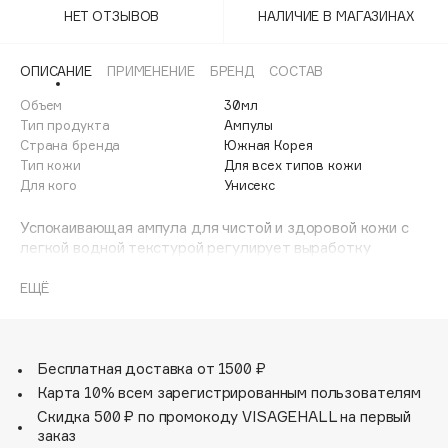
Adele for you
НЕТ ОТЗЫВОВ
НАЛИЧИЕ В МАГАЗИНАХ
Финал лета
Advante
ЭКСКЛЮЗИВ
1 АВГ - 31 АВГ
ОПИСАНИЕ
ПРИМЕНЕНИЕ
БРЕНД
СОСТАВ
Aesop
Age Stop
Объем
30мл
ЭКСКЛЮЗИВ
Тип продукта
Ампулы
AHFA Cosmetics
Страна бренда
Южная Корея
Ajmal
Тип кожи
Для всех типов кожи
Для кого
Унисекс
Alix Avien
Allies of Skin
Успокаивающая ампула для чистой и здоровой кожи с
AMAN
легкой водной текстурой регулирует выработку
себума. Веганская формула содержит оптимальную
Amina Daudova Brushes
концентрацию активных ингредиентов для устранения
ЕЩЁ
Amouage
недостатков кожи, коррекции высыпаний и сужения пор.
Средство нормализует выработку себума,
Amuleto Di Casa
поддерживает чистоту пор и способствует их сужению.
Angiopharm
ЭКСКЛЮЗИВ
Бесплатная доставка от 1500 ₽
Annbeauty
Карта 10% всем зарегистрированным пользователям
Anua
Скидка 500 ₽ по промокоду VISAGEHALL на первый
заказ
Apadent