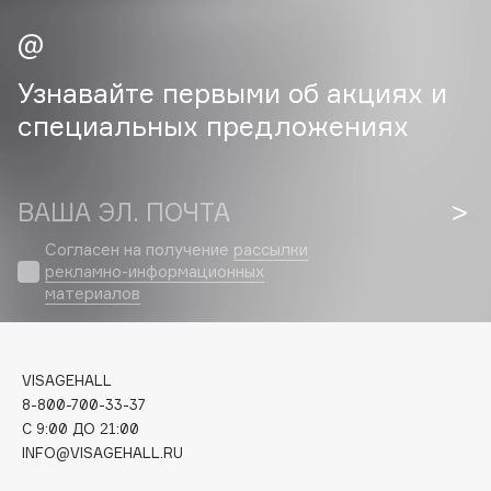
Cadence
Capelli Dorati
Узнавайте первыми об акциях и
Carbon Theory
специальных предложениях
Carmex
Carolina Herrera
Catrice
ВАША ЭЛ. ПОЧТА
Celimax
Согласен на получение
рассылки
Cettua
рекламно-информационных
Chupa Chups
материалов
Clarette
Clarins
Clarins Precious
VISAGEHALL
8-800-700-33-37
Clinique
C 9:00 ДО 21:00
Clive Christian
INFO@VISAGEHALL.RU
Club De Nuit