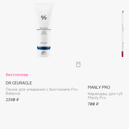
Biomed
Biorepair
Blanx
Blistex
BLOME
Boadicea The Victorious
Bobbi Brown
BOOMSHOP
BORK
Brunello Cucinelli
бестселлер
Bvlgari
DR.CEURACLE
MANLY PRO
Пенка для умывания с биотиками Pro-
by TERRY
Balance
Карандаш для губ ге
Manly Pro
BY WISHTREND
2390 ₽
700 ₽
Byredo
C