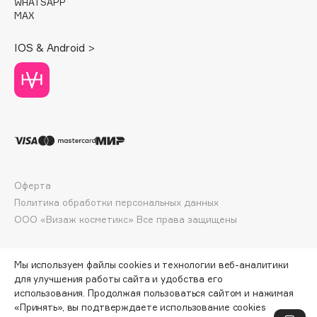
WHATSAPP
Deonica
MAX
Dessange
IOS & Android >
Dior
Divage
Dolce & Gabbana
Dolomit
Dorco
DP Daily Perfection
Dr. Vranjes Firenze
Оферта
Dr.Althea
Политика обработки персональных данных
Dr.Ceuracle
ООО «Визаж косметикс» Все права защищены
Dr.Jart+
DSD de Luxe
Мы используем файлы cookies и технологии веб-аналитики
Dyson
для улучшения работы сайта и удобства его
использования. Продолжая пользоваться сайтом и нажимая
«Принять», вы подтверждаете использование cookies
ПО ЗОЛОТОЙ КАРТЕ:
2061 ₽