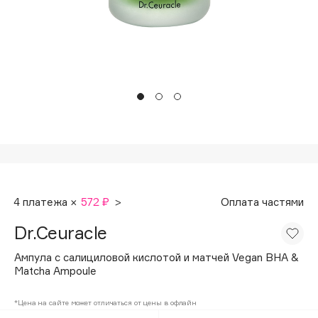
Подарки
Tom Ford
HFC
Для дома
Angiopharm
Техника
KIKO Milano
Estée Lauder
Clarins
0 - 9
100BON
4 платежа ×
572 ₽
>
Оплата частями
22|11
Dr.Ceuracle
A
Ампула с салициловой кислотой и матчей Vegan BHA &
Matcha Ampoule
Acqua di Parma
*Цена на сайте может отличаться от цены в офлайн
Acque di Italia