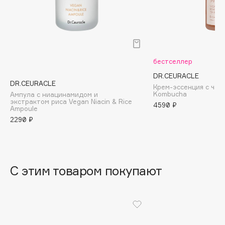
B
Babor
Baffy
Balmain Hair Couture
ЭКСКЛЮЗИВ
бестселлер
Banderas
DR.CEURACLE
DR.CEURACLE
Basicare
Крем-эссенция с чае
Kombucha
Ампула с ниацинамидом и
Batiste
экстрактом риса Vegan Niacin & Rice
4590 ₽
Ampoule
Beauty Bomb
2290 ₽
Beauty Pati
Beautyblades
НОВИНКА
beautyblender
С этим товаром покупают
Bebble
Beverly Hills Polo Club
Biodance
Bioderma