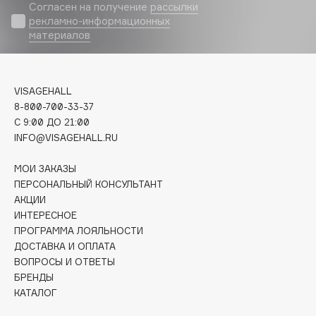
Biomed
Согласен на получение
рассылки
рекламно-информационных
Biorepair
материалов
Blanx
Blistex
BLOME
VISAGEHALL
Boadicea The Victorious
8-800-700-33-37
Bobbi Brown
C 9:00 ДО 21:00
INFO@VISAGEHALL.RU
BOOMSHOP
BORK
МОИ ЗАКАЗЫ
Brunello Cucinelli
ПЕРСОНАЛЬНЫЙ КОНСУЛЬТАНТ
АКЦИИ
Bvlgari
ИНТЕРЕСНОЕ
by TERRY
ПРОГРАММА ЛОЯЛЬНОСТИ
BY WISHTREND
ДОСТАВКА И ОПЛАТА
Byredo
ВОПРОСЫ И ОТВЕТЫ
БРЕНДЫ
КАТАЛОГ
C