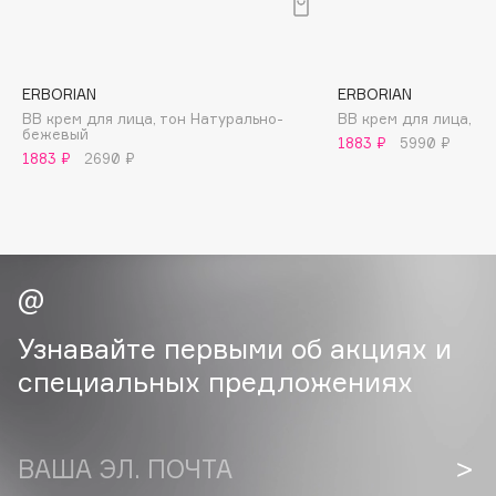
B
Babor
Baffy
ERBORIAN
ERBORIAN
BB крем для лица, тон Натурально-
BB крем для лица, т
Balmain Hair Couture
ЭКСКЛЮЗИВ
бежевый
1883 ₽
5990 ₽
Banderas
1883 ₽
2690 ₽
Basicare
Batiste
Beauty Bomb
Beauty Pati
Beautyblades
НОВИНКА
Узнавайте первыми об акциях и
beautyblender
специальных предложениях
Bebble
Beverly Hills Polo Club
Biodance
ВАША ЭЛ. ПОЧТА
Bioderma