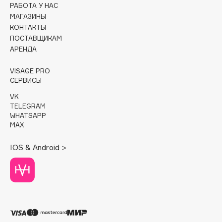
РАБОТА У НАС
МАГАЗИНЫ
Cadence
КОНТАКТЫ
Capelli Dorati
ПОСТАВЩИКАМ
Carbon Theory
АРЕНДА
Carmex
VISAGE PRO
Carolina Herrera
СЕРВИСЫ
Catrice
VK
Celimax
TELEGRAM
Cettua
WHATSAPP
MAX
Chupa Chups
Clarette
IOS & Android >
Clarins
Clarins Precious
Clinique
Clive Christian
Club De Nuit