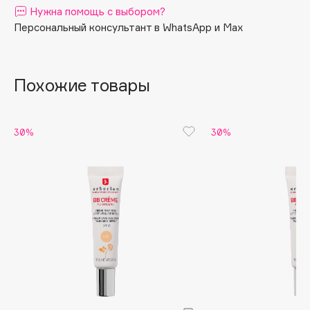
Нужна помощь с выбором?
активно обновляя ее.
Apagard
Персональный консультант в WhatsApp и Max
Aravia Professional
Arcadia
Archetype
Похожие товары
Architect Demidoff
ARIVE MAKEUP
30%
30%
Art&Fact
Art-Visage
Artdeco
Astra
Atelier Rebul
Augustinus Bader
Aveda
Avene