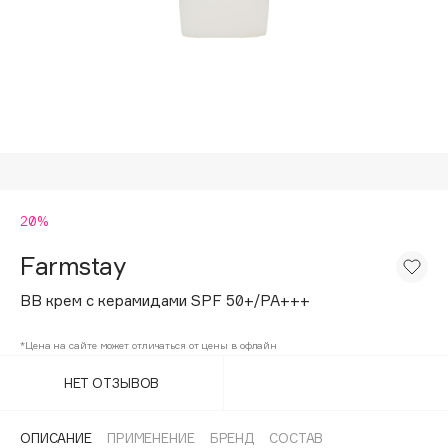
Подарки
Tom Ford
HFC
Для дома
Angiopharm
Техника
KIKO Milano
Estée Lauder
Clarins
0 - 9
20%
Farmstay
100BON
22|11
ВВ крем с керамидами SPF 50+/PA+++
*Цена на сайте может отличаться от цены в офлайн
A
НЕТ ОТЗЫВОВ
Acqua di Parma
Acque di Italia
ОПИСАНИЕ
ПРИМЕНЕНИЕ
БРЕНД
СОСТАВ