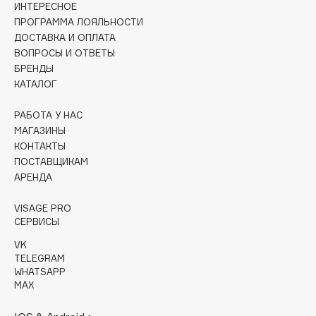
ИНТЕРЕСНОЕ
Collagenina
ПРОГРАММА ЛОЯЛЬНОСТИ
Consly
ДОСТАВКА И ОПЛАТА
Corimo
ВОПРОСЫ И ОТВЕТЫ
CosRX
БРЕНДЫ
КАТАЛОГ
Cottolina
Crescina
РАБОТА У НАС
Cunzite
МАГАЗИНЫ
Curaprox
КОНТАКТЫ
ПОСТАВЩИКАМ
АРЕНДА
D
VISAGE PRO
СЕРВИСЫ
d'Alba
VK
DABO
TELEGRAM
DARLING*
WHATSAPP
MAX
Darphin
Davines