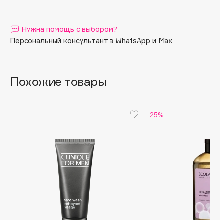
Apagard
Aravia Professional
Нужна помощь с выбором?
Arcadia
Персональный консультант в WhatsApp и Max
Archetype
Architect Demidoff
Похожие товары
ARIVE MAKEUP
Art&Fact
Art-Visage
25%
Artdeco
Astra
Atelier Rebul
Augustinus Bader
Aveda
Avene