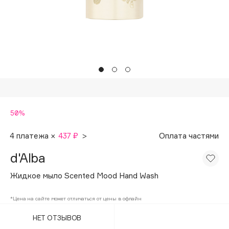
Подарки
Tom Ford
HFC
Для дома
Angiopharm
Техника
KIKO Milano
Estée Lauder
Clarins
0 - 9
50%
100BON
4 платежа ×
437 ₽
>
Оплата частями
22|11
d'Alba
Жидкое мыло Scented Mood Hand Wash
A
*Цена на сайте может отличаться от цены в офлайн
Acqua di Parma
НЕТ ОТЗЫВОВ
Acque di Italia