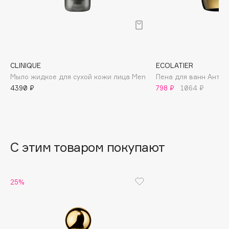
B
Babor
Baffy
Balmain Hair Couture
ЭКСКЛЮЗИВ
CLINIQUE
ECOLATIER
Banderas
Мыло жидкое для сухой кожи лица Men
Пена для ванн Антис
Basicare
4390 ₽
798 ₽
1064 ₽
Batiste
Beauty Bomb
Beauty Pati
С этим товаром покупают
Beautyblades
НОВИНКА
beautyblender
Bebble
25%
Beverly Hills Polo Club
Biodance
Bioderma