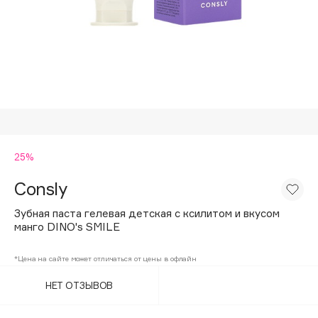
Подарки
Tom Ford
HFC
Для дома
Angiopharm
Техника
KIKO Milano
Estée Lauder
Clarins
0 - 9
25%
Consly
100BON
22|11
Зубная паста гелевая детская c ксилитом и вкусом
манго DINO's SMILE
A
*Цена на сайте может отличаться от цены в офлайн
НЕТ ОТЗЫВОВ
Acqua di Parma
Acque di Italia