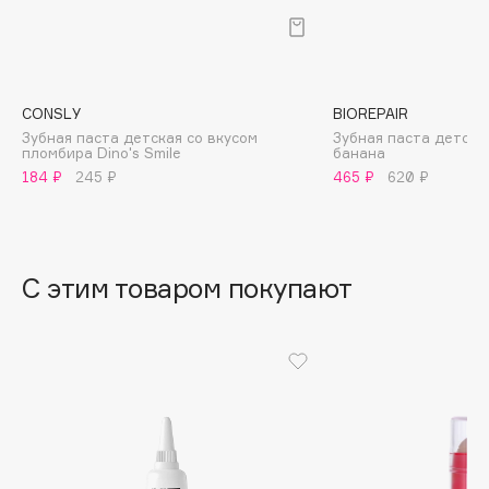
B
Babor
Baffy
CONSLY
BIOREPAIR
Balmain Hair Couture
ЭКСКЛЮЗИВ
Зубная паста детская со вкусом
Зубная паста детска
пломбира Dino's Smile
банана
Banderas
184 ₽
245 ₽
465 ₽
620 ₽
Basicare
Batiste
Beauty Bomb
Beauty Pati
С этим товаром покупают
Beautyblades
НОВИНКА
beautyblender
Bebble
Beverly Hills Polo Club
Biodance
Bioderma