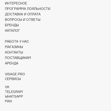
Collagenina
ИНТЕРЕСНОЕ
ПРОГРАММА ЛОЯЛЬНОСТИ
Consly
ДОСТАВКА И ОПЛАТА
Corimo
ВОПРОСЫ И ОТВЕТЫ
CosRX
БРЕНДЫ
Cottolina
КАТАЛОГ
Crescina
РАБОТА У НАС
Cunzite
МАГАЗИНЫ
Curaprox
КОНТАКТЫ
ПОСТАВЩИКАМ
АРЕНДА
D
VISAGE PRO
СЕРВИСЫ
d'Alba
DABO
VK
TELEGRAM
DARLING*
WHATSAPP
Darphin
MAX
Davines