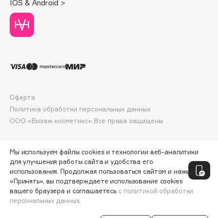
IOS & Android >
Deonica
Dessange
Dior
Divage
Dolce & Gabbana
Dolomit
Dorco
Оферта
DP Daily Perfection
Политика обработки персональных данных
Dr. Vranjes Firenze
ООО «Визаж косметикс» Все права защищены
Dr.Althea
Dr.Ceuracle
Мы используем файлы cookies и технологии веб-аналитики
Dr.Jart+
для улучшения работы сайта и удобства его
DSD de Luxe
использования. Продолжая пользоваться сайтом и нажимая
«Принять», вы подтверждаете использование cookies
Dyson
вашего браузера и соглашаетесь
с политикой обработки
персональных данных.
СООБЩИТЬ О ПОСТУПЛЕНИИ
228 ₽