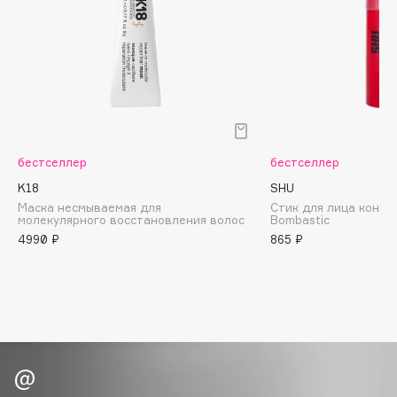
Biomed
Biorepair
Blanx
Blistex
BLOME
Boadicea The Victorious
Bobbi Brown
бестселлер
бестселлер
BOOMSHOP
K18
SHU
BORK
Маска несмываемая для
Стик для лица конт
молекулярного восстановления волос
Bombastic
Brunello Cucinelli
4990 ₽
865 ₽
Bvlgari
by TERRY
BY WISHTREND
Byredo
C