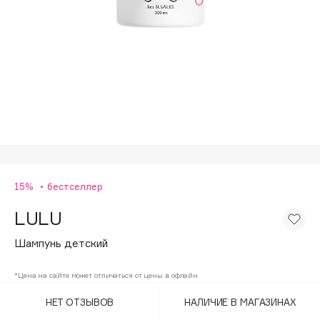
Подарки
Tom Ford
HFC
Для дома
Angiopharm
Техника
KIKO Milano
Estée Lauder
Clarins
0 - 9
15%
бестселлер
100BON
22|11
LULU
Шампунь детский
A
*Цена на сайте может отличаться от цены в офлайн
Acqua di Parma
НЕТ ОТЗЫВОВ
НАЛИЧИЕ В МАГАЗИНАХ
Acque di Italia