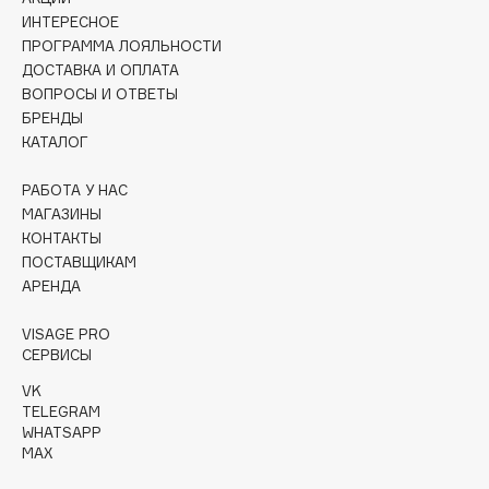
Collagenina
ИНТЕРЕСНОЕ
Consly
ПРОГРАММА ЛОЯЛЬНОСТИ
ДОСТАВКА И ОПЛАТА
Corimo
ВОПРОСЫ И ОТВЕТЫ
CosRX
БРЕНДЫ
Cottolina
КАТАЛОГ
Crescina
РАБОТА У НАС
Cunzite
МАГАЗИНЫ
Curaprox
КОНТАКТЫ
ПОСТАВЩИКАМ
АРЕНДА
D
VISAGE PRO
d'Alba
СЕРВИСЫ
DABO
VK
TELEGRAM
DARLING*
WHATSAPP
Darphin
MAX
Davines