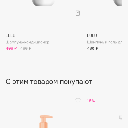
B
Babor
Baffy
Balmain Hair Couture
ЭКСКЛЮЗИВ
LULU
LULU
Banderas
Шампунь-кондиционер
Шампунь и гель для 
408 ₽
480 ₽
480 ₽
Basicare
Batiste
Beauty Bomb
Beauty Pati
С этим товаром покупают
Beautyblades
НОВИНКА
beautyblender
Bebble
15%
Beverly Hills Polo Club
Biodance
Bioderma