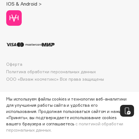
IOS & Android >
Deonica
Dessange
Dior
Divage
Dolce & Gabbana
Dolomit
Dorco
Оферта
DP Daily Perfection
Политика обработки персональных данных
Dr. Vranjes Firenze
ООО «Визаж косметикс» Все права защищены
Dr.Althea
Dr.Ceuracle
Мы используем файлы cookies и технологии веб-аналитики
Dr.Jart+
для улучшения работы сайта и удобства его
DSD de Luxe
использования. Продолжая пользоваться сайтом и нажимая
Dyson
«Принять», вы подтверждаете использование cookies
вашего браузера и соглашаетесь
с политикой обработки
персональных данных.
ДОБАВИТЬ В КОРЗИНУ
382 ₽
449 ₽