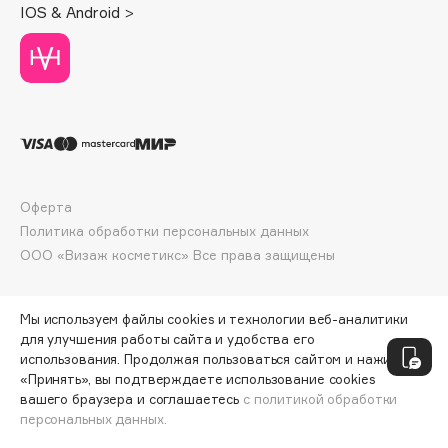
IOS & Android >
Deonica
Dessange
Dior
Divage
Dolce & Gabbana
Dolomit
Dorco
Оферта
DP Daily Perfection
Политика обработки персональных данных
Dr. Vranjes Firenze
ООО «Визаж косметикс» Все права защищены
Dr.Althea
Dr.Ceuracle
Мы используем файлы cookies и технологии веб-аналитики
Dr.Jart+
для улучшения работы сайта и удобства его
DSD de Luxe
использования. Продолжая пользоваться сайтом и нажимая
«Принять», вы подтверждаете использование cookies
Dyson
вашего браузера и соглашаетесь
с политикой обработки
персональных данных.
ДОБАВИТЬ В КОРЗИНУ
249 ₽
332 ₽