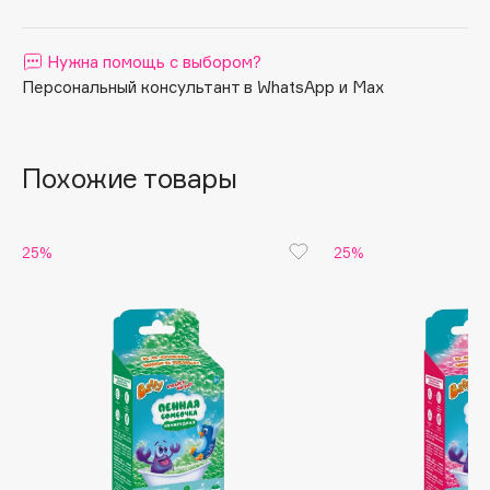
Apagard
Aravia Professional
Нужна помощь с выбором?
Персональный консультант в WhatsApp и Max
Arcadia
Archetype
Architect Demidoff
Похожие товары
ARIVE MAKEUP
Art&Fact
Art-Visage
25%
25%
Artdeco
Astra
Atelier Rebul
Augustinus Bader
Aveda
Avene