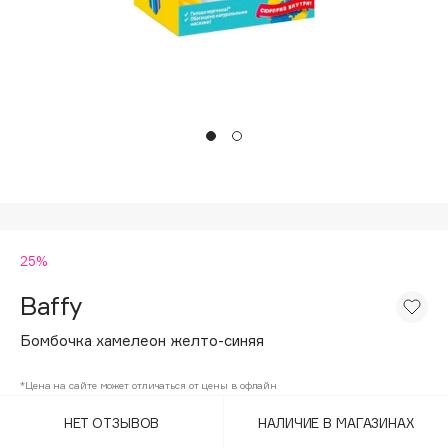
Подарки
Tom Ford
HFC
Для дома
Angiopharm
Техника
KIKO Milano
Estée Lauder
Clarins
0 - 9
25%
100BON
22|11
Baffy
Бомбочка хамелеон желто-синяя
A
*Цена на сайте может отличаться от цены в офлайн
Acqua di Parma
НЕТ ОТЗЫВОВ
НАЛИЧИЕ В МАГАЗИНАХ
Acque di Italia