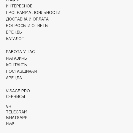
Collagenina
ИНТЕРЕСНОЕ
Consly
ПРОГРАММА ЛОЯЛЬНОСТИ
ДОСТАВКА И ОПЛАТА
Corimo
ВОПРОСЫ И ОТВЕТЫ
CosRX
БРЕНДЫ
Cottolina
КАТАЛОГ
Crescina
РАБОТА У НАС
Cunzite
МАГАЗИНЫ
Curaprox
КОНТАКТЫ
ПОСТАВЩИКАМ
АРЕНДА
D
VISAGE PRO
d'Alba
СЕРВИСЫ
DABO
VK
TELEGRAM
DARLING*
WHATSAPP
Darphin
MAX
Davines