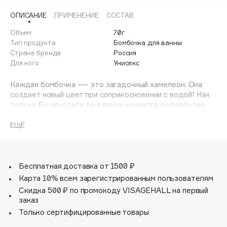
Adele for you
ОПИСАНИЕ
ПРИМЕНЕНИЕ
СОСТАВ
Финал лета
Advante
ЭКСКЛЮЗИВ
Объем
70г
1 АВГ - 31 АВГ
Aesop
Тип продукта
Бомбочка для ванны
Age Stop
Страна бренда
Россия
ЭКСКЛЮЗИВ
Для кого
Унисекс
AHFA Cosmetics
Ajmal
Каждая бомбочка — это загадочный хамелеон. Она
создает новый цвет при соприкосновении с водой! Как
Alix Avien
только Вы опустите ее в ванну, начнется волшебство.
Allies of Skin
Желто-синяя бомбочка делает воду зеленой прямо на
AMAN
Ваших глазах. Внутри сюрприз – игрушка, которая
ЕЩЁ
порадует ребенка!
Amina Daudova Brushes
Amouage
Бесплатная доставка от 1500 ₽
Amuleto Di Casa
Карта 10% всем зарегистрированным пользователям
Angiopharm
ЭКСКЛЮЗИВ
Скидка 500 ₽ по промокоду VISAGEHALL на первый
Annbeauty
заказ
Anua
Только сертифицированные товары
Apadent