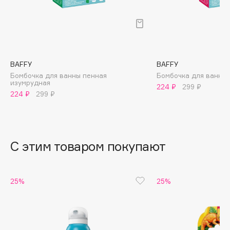
B
Babor
Baffy
Balmain Hair Couture
ЭКСКЛЮЗИВ
BAFFY
BAFFY
Banderas
Бомбочка для ванны пенная
Бомбочка для ванны
изумрудная
224 ₽
299 ₽
Basicare
224 ₽
299 ₽
Batiste
Beauty Bomb
Beauty Pati
С этим товаром покупают
Beautyblades
НОВИНКА
beautyblender
Bebble
25%
25%
Beverly Hills Polo Club
Biodance
Bioderma