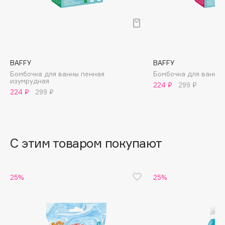
B
Babor
Baffy
Balmain Hair Couture
ЭКСКЛЮЗИВ
BAFFY
BAFFY
Banderas
Бомбочка для ванны пенная
Бомбочка для ванны
изумрудная
224 ₽
299 ₽
Basicare
224 ₽
299 ₽
Batiste
Beauty Bomb
Beauty Pati
С этим товаром покупают
Beautyblades
НОВИНКА
beautyblender
Bebble
25%
25%
Beverly Hills Polo Club
Biodance
Bioderma