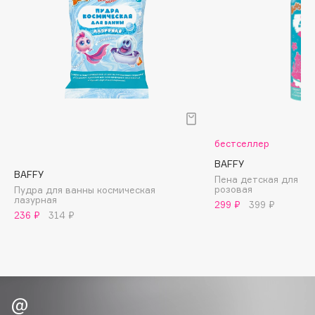
Biomed
Biorepair
Blanx
Blistex
BLOME
Boadicea The Victorious
Bobbi Brown
BOOMSHOP
бестселлер
BORK
BAFFY
BAFFY
Пена детская для ку
Brunello Cucinelli
розовая
Пудра для ванны космическая
лазурная
Bvlgari
299 ₽
399 ₽
236 ₽
314 ₽
by TERRY
BY WISHTREND
Byredo
C