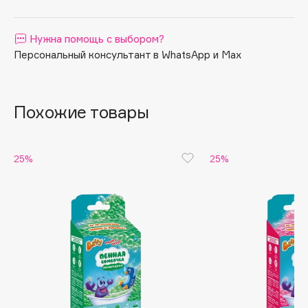
Apagard
Aravia Professional
Нужна помощь с выбором?
Персональный консультант в WhatsApp и Max
Arcadia
Archetype
Architect Demidoff
Похожие товары
ARIVE MAKEUP
Art&Fact
Art-Visage
25%
25%
Artdeco
Astra
Atelier Rebul
Augustinus Bader
Aveda
Avene