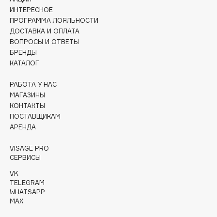
Collagenina
ИНТЕРЕСНОЕ
Consly
ПРОГРАММА ЛОЯЛЬНОСТИ
ДОСТАВКА И ОПЛАТА
Corimo
ВОПРОСЫ И ОТВЕТЫ
CosRX
БРЕНДЫ
Cottolina
КАТАЛОГ
Crescina
РАБОТА У НАС
Cunzite
МАГАЗИНЫ
Curaprox
КОНТАКТЫ
ПОСТАВЩИКАМ
АРЕНДА
D
VISAGE PRO
d'Alba
СЕРВИСЫ
DABO
VK
TELEGRAM
DARLING*
WHATSAPP
Darphin
MAX
Davines