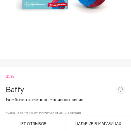
Подарки
Tom Ford
HFC
Для дома
Angiopharm
Техника
KIKO Milano
Estée Lauder
Clarins
0 - 9
25%
100BON
22|11
Baffy
Бомбочка хамелеон малиново-синяя
A
*Цена на сайте может отличаться от цены в офлайн
Acqua di Parma
НЕТ ОТЗЫВОВ
НАЛИЧИЕ В МАГАЗИНАХ
Acque di Italia