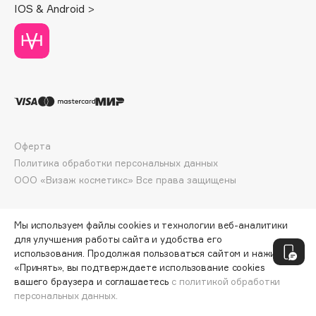
IOS & Android >
Deonica
Dessange
Dior
Divage
Dolce & Gabbana
Dolomit
Dorco
Оферта
DP Daily Perfection
Политика обработки персональных данных
Dr. Vranjes Firenze
ООО «Визаж косметикс» Все права защищены
Dr.Althea
Dr.Ceuracle
Мы используем файлы cookies и технологии веб-аналитики
Dr.Jart+
для улучшения работы сайта и удобства его
DSD de Luxe
использования. Продолжая пользоваться сайтом и нажимая
Dyson
«Принять», вы подтверждаете использование cookies
вашего браузера и соглашаетесь
с политикой обработки
персональных данных.
ДОБАВИТЬ В КОРЗИНУ
249 ₽
332 ₽