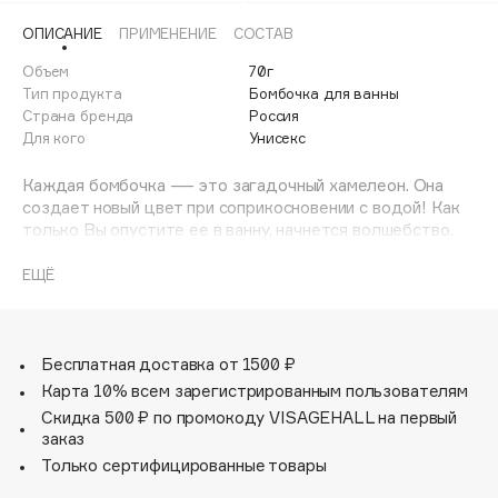
Adele for you
ОПИСАНИЕ
ПРИМЕНЕНИЕ
СОСТАВ
Финал лета
Advante
ЭКСКЛЮЗИВ
Объем
70г
1 АВГ - 31 АВГ
Aesop
Тип продукта
Бомбочка для ванны
Age Stop
Страна бренда
Россия
ЭКСКЛЮЗИВ
Для кого
Унисекс
AHFA Cosmetics
Ajmal
Каждая бомбочка — это загадочный хамелеон. Она
создает новый цвет при соприкосновении с водой! Как
Alix Avien
только Вы опустите ее в ванну, начнется волшебство.
Allies of Skin
Малиново-синяя бомбочка делает воду фиолетовой
AMAN
прямо на Ваших глазах. Внутри сюрприз – игрушка,
ЕЩЁ
которая порадует ребенка!
Amina Daudova Brushes
Amouage
Бесплатная доставка от 1500 ₽
Amuleto Di Casa
Карта 10% всем зарегистрированным пользователям
Angiopharm
ЭКСКЛЮЗИВ
Скидка 500 ₽ по промокоду VISAGEHALL на первый
Annbeauty
заказ
Anua
Только сертифицированные товары
Apadent