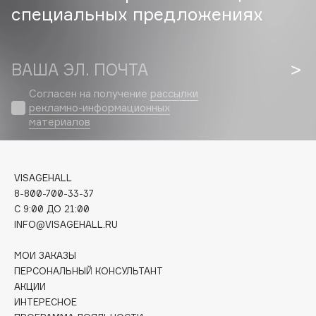
специальных предложениях
Cadence
Capelli Dorati
ВАША ЭЛ. ПОЧТА
Carbon Theory
Carmex
Согласен на получение
рассылки
Carolina Herrera
рекламно-информационных
материалов
Catrice
Celimax
Cettua
VISAGEHALL
Chupa Chups
8-800-700-33-37
Clarette
C 9:00 ДО 21:00
Clarins
INFO@VISAGEHALL.RU
Clarins Precious
МОИ ЗАКАЗЫ
Clinique
ПЕРСОНАЛЬНЫЙ КОНСУЛЬТАНТ
Clive Christian
АКЦИИ
ИНТЕРЕСНОЕ
Club De Nuit