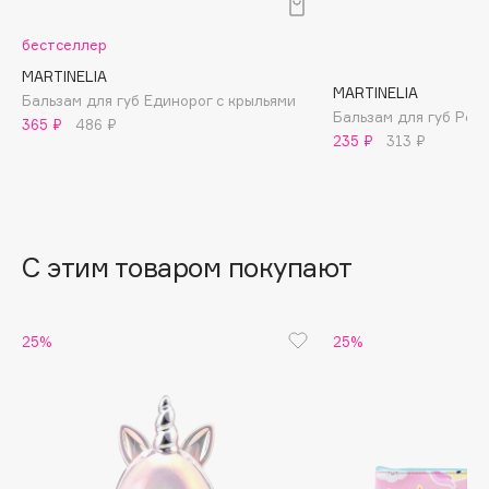
B
бестселлер
Babor
MARTINELIA
Baffy
MARTINELIA
Бальзам для губ Единорог с крыльями
Бальзам для губ Рож
Balmain Hair Couture
365 ₽
486 ₽
ЭКСКЛЮЗИВ
235 ₽
313 ₽
Banderas
Basicare
Batiste
Beauty Bomb
С этим товаром покупают
Beauty Pati
Beautyblades
НОВИНКА
25%
25%
beautyblender
Bebble
Beverly Hills Polo Club
Biodance
Bioderma