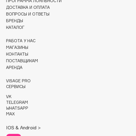
ПРОГРАММА ЛОЯЛЬНОСТИ
Collagenina
ДОСТАВКА И ОПЛАТА
Consly
ВОПРОСЫ И ОТВЕТЫ
Corimo
БРЕНДЫ
КАТАЛОГ
CosRX
Cottolina
РАБОТА У НАС
Crescina
МАГАЗИНЫ
Cunzite
КОНТАКТЫ
ПОСТАВЩИКАМ
Curaprox
АРЕНДА
VISAGE PRO
D
СЕРВИСЫ
VK
d'Alba
TELEGRAM
DABO
WHATSAPP
MAX
DARLING*
Darphin
IOS & Android >
Davines