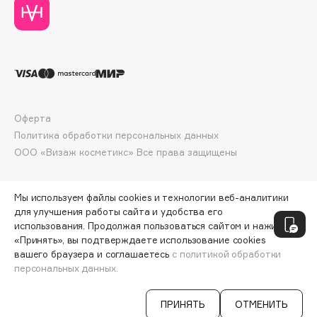
Deonica
Dessange
Dior
Divage
Dolce & Gabbana
Dolomit
Оферта
Dorco
Политика обработки персональных данных
DP Daily Perfection
ООО «Визаж косметикс» Все права защищены
Dr. Vranjes Firenze
Dr.Althea
Мы используем файлы cookies и технологии веб-аналитики
Dr.Ceuracle
для улучшения работы сайта и удобства его
использования. Продолжая пользоваться сайтом и нажимая
Dr.Jart+
«Принять», вы подтверждаете использование cookies
DSD de Luxe
вашего браузера и соглашаетесь
с политикой обработки
Dyson
персональных данных.
СООБЩИТЬ О ПОСТУПЛЕНИИ
421 ₽
ПРИНЯТЬ
ОТМЕНИТЬ