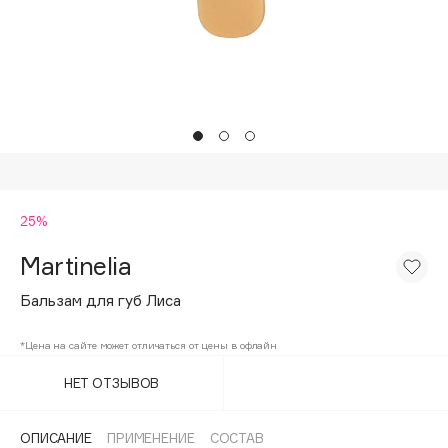
Подарки
Tom Ford
HFC
Для дома
Angiopharm
Техника
KIKO Milano
Estée Lauder
Clarins
0 - 9
25%
Martinelia
100BON
22|11
Бальзам для губ Лиса
*Цена на сайте может отличаться от цены в офлайн
A
НЕТ ОТЗЫВОВ
Acqua di Parma
Acque di Italia
ОПИСАНИЕ
ПРИМЕНЕНИЕ
СОСТАВ