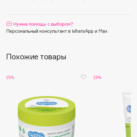
Apagard
Aravia Professional
Нужна помощь с выбором?
Arcadia
Персональный консультант в WhatsApp и Max
Archetype
Architect Demidoff
ARIVE MAKEUP
Похожие товары
Art&Fact
Art-Visage
Artdeco
15%
15%
Astra
Atelier Rebul
Augustinus Bader
Aveda
Avene