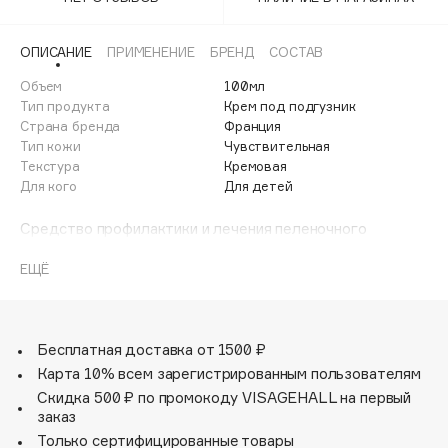
Adele for you
Финал лета
Advante
ЭКСКЛЮЗИВ
ОПИСАНИЕ
ПРИМЕНЕНИЕ
БРЕНД
СОСТАВ
1 АВГ - 31 АВГ
Aesop
Объем
100мл
Age Stop
Тип продукта
Крем под подгузник
ЭКСКЛЮЗИВ
Страна бренда
Франция
AHFA Cosmetics
Тип кожи
Чувствительная
Ajmal
Текстура
Кремовая
Для кого
Для детей
Alix Avien
Allies of Skin
Средство профилактики и лечения пеленочного
AMAN
дерматита. Защищает, изолирует, восстанавливает
кожный барьер. Успокаивает раздражение и устраняет
ЕЩЁ
Amina Daudova Brushes
дискомфорт. Без ароматизаторов - Без парабенов –
Amouage
Неокклюзивный – Гипоаллергенный.
Amuleto Di Casa
Бесплатная доставка от 1500 ₽
Angiopharm
ЭКСКЛЮЗИВ
Карта 10% всем зарегистрированным пользователям
Annbeauty
Скидка 500 ₽ по промокоду VISAGEHALL на первый
Anua
заказ
Только сертифицированные товары
Apadent