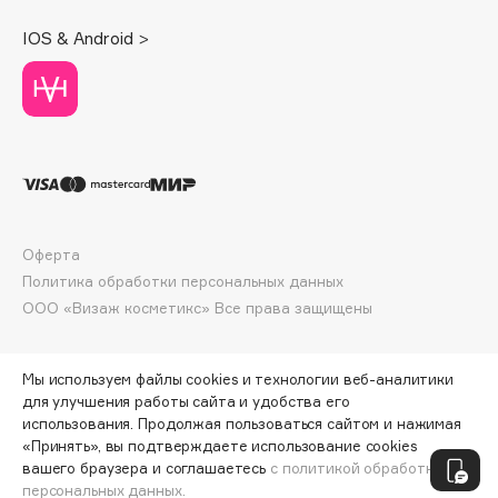
Deonica
IOS & Android >
Dessange
Dior
Divage
Dolce & Gabbana
Dolomit
Dorco
DP Daily Perfection
Оферта
Dr. Vranjes Firenze
Политика обработки персональных данных
Dr.Althea
ООО «Визаж косметикс» Все права защищены
Dr.Ceuracle
Dr.Jart+
Мы используем файлы cookies и технологии веб-аналитики
DSD de Luxe
для улучшения работы сайта и удобства его
Dyson
использования. Продолжая пользоваться сайтом и нажимая
«Принять», вы подтверждаете использование cookies
ПО ЗОЛОТОЙ КАРТЕ:
1677 ₽
вашего браузера и соглашаетесь
с политикой обработки
персональных данных.
ДОБАВИТЬ В КОРЗИНУ
1863 ₽