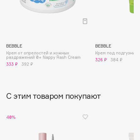
B
Babor
Baffy
Balmain Hair Couture
ЭКСКЛЮЗИВ
Banderas
BEBBLE
BEBBLE
Крем от опрелостей и кожных
Крем под подгузник 
Basicare
раздражений 0+ Nappy Rash Cream
326 ₽
384 ₽
Batiste
333 ₽
392 ₽
Beauty Bomb
Beauty Pati
Beautyblades
НОВИНКА
С этим товаром покупают
beautyblender
Bebble
Beverly Hills Polo Club
40%
Biodance
Bioderma