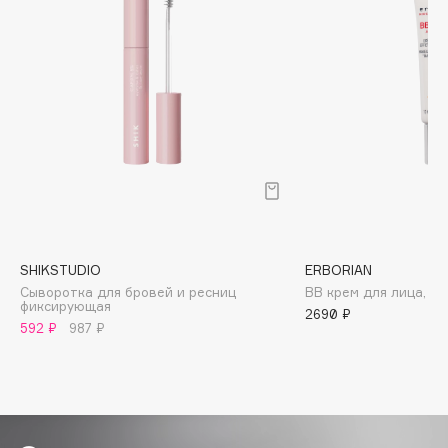
Biomed
Biorepair
Blanx
Blistex
BLOME
Boadicea The Victorious
Bobbi Brown
BOOMSHOP
BORK
Brunello Cucinelli
SHIKSTUDIO
ERBORIAN
Bvlgari
Сыворотка для бровей и ресниц
BB крем для лица, то
фиксирующая
by TERRY
2690 ₽
592 ₽
987 ₽
BY WISHTREND
Byredo
C