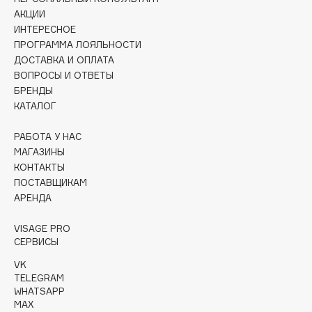
Collagenina
АКЦИИ
Consly
ИНТЕРЕСНОЕ
ПРОГРАММА ЛОЯЛЬНОСТИ
Corimo
ДОСТАВКА И ОПЛАТА
CosRX
ВОПРОСЫ И ОТВЕТЫ
Cottolina
БРЕНДЫ
Crescina
КАТАЛОГ
Cunzite
РАБОТА У НАС
Curaprox
МАГАЗИНЫ
КОНТАКТЫ
ПОСТАВЩИКАМ
D
АРЕНДА
d'Alba
VISAGE PRO
СЕРВИСЫ
DABO
DARLING*
VK
TELEGRAM
Darphin
WHATSAPP
Davines
MAX