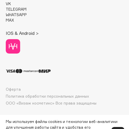
VK
Deonica
TELEGRAM
Dessange
WHATSAPP
MAX
Dior
Divage
IOS & Android >
Dolce & Gabbana
Dolomit
Dorco
DP Daily Perfection
Dr. Vranjes Firenze
Dr.Althea
Dr.Ceuracle
Оферта
Dr.Jart+
Политика обработки персональных данных
DSD de Luxe
ООО «Визаж косметикс» Все права защищены
Dyson
Мы используем файлы cookies и технологии веб-аналитики
для улучшения работы сайта и удобства его