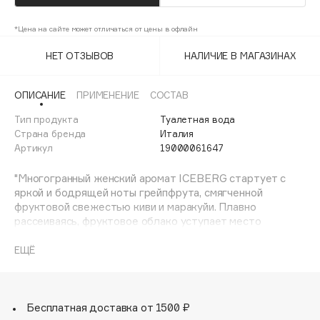
Adele for you
Финал лета
Advante
*Цена на сайте может отличаться от цены в офлайн
ЭКСКЛЮЗИВ
1 АВГ - 31 АВГ
Aesop
НЕТ ОТЗЫВОВ
НАЛИЧИЕ В МАГАЗИНАХ
Age Stop
ЭКСКЛЮЗИВ
AHFA Cosmetics
ОПИСАНИЕ
ПРИМЕНЕНИЕ
СОСТАВ
Ajmal
Тип продукта
Туалетная вода
Страна бренда
Италия
Alix Avien
Артикул
19000061647
Allies of Skin
AMAN
"Многогранный женский аромат ICEBERG стартует с
яркой и бодрящей ноты грейпфрута, смягченной
Amina Daudova Brushes
фруктовой свежестью киви и маракуйи. Плавно
Amouage
рассеиваясь, фруктовое облако уступает место
Amuleto Di Casa
чувственному мускатному ореху и кардамону, который
придает аромату лёгкую остроту. Пряные ноты
ЕЩЁ
Angiopharm
ЭКСКЛЮЗИВ
переплетаются с цветочной элегантностью фрезии,
Annbeauty
жасмина, фиалки и розы, делая композицию
одновременно свежей, нежной и терпкой. Теплые
Anua
базовые ноты кедра, сандала, чарующего мускуса и
Бесплатная доставка от 1500 ₽
Apadent