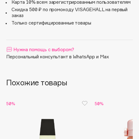
сладкой ванили усиливают чувственность аромата и
Карта 10% всем зарегистрированным пользователям
подчеркивают его уникальный характер.
Apagard
Скидка 500 ₽ по промокоду VISAGEHALL на первый
заказ
Aravia Professional
Только сертифицированные товары
Arcadia
Archetype
Architect Demidoff
Нужна помощь с выбором?
ARIVE MAKEUP
Персональный консультант в WhatsApp и Max
Art&Fact
Art-Visage
Artdeco
Похожие товары
Astra
Atelier Rebul
Augustinus Bader
50%
50%
Aveda
Avene