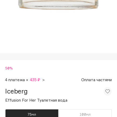
Подарки
Tom Ford
HFC
Для дома
Angiopharm
Техника
KIKO Milano
Estée Lauder
Clarins
0 - 9
50%
100BON
22|11
4 платежа ×
435 ₽
>
Оплата частями
Iceberg
A
Effusion For Her Туалетная вода
Acqua di Parma
Acque di Italia
75мл
100мл