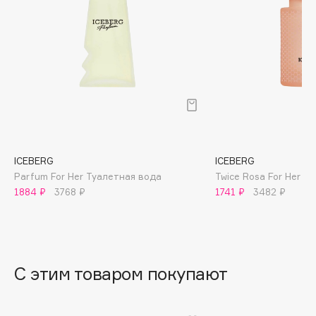
B
Babor
Baffy
Balmain Hair Couture
ЭКСКЛЮЗИВ
Banderas
Basicare
Batiste
Beauty Bomb
ICEBERG
ICEBERG
Parfum For Her Туалетная вода
Twice Rosa For Her Т
Beauty Pati
1884 ₽
3768 ₽
1741 ₽
3482 ₽
Beautyblades
НОВИНКА
beautyblender
Bebble
Beverly Hills Polo Club
С этим товаром покупают
Biodance
Bioderma