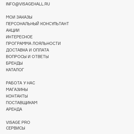
Collagenina
INFO@VISAGEHALL.RU
Consly
МОИ ЗАКАЗЫ
Corimo
ПЕРСОНАЛЬНЫЙ КОНСУЛЬТАНТ
CosRX
АКЦИИ
ИНТЕРЕСНОЕ
Cottolina
ПРОГРАММА ЛОЯЛЬНОСТИ
Crescina
ДОСТАВКА И ОПЛАТА
Cunzite
ВОПРОСЫ И ОТВЕТЫ
Curaprox
БРЕНДЫ
КАТАЛОГ
D
РАБОТА У НАС
МАГАЗИНЫ
КОНТАКТЫ
d'Alba
ПОСТАВЩИКАМ
DABO
АРЕНДА
DARLING*
Darphin
VISAGE PRO
СЕРВИСЫ
Davines