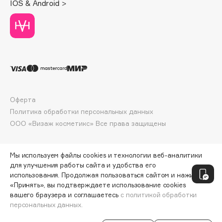
IOS & Android >
Collagenina
Consly
Corimo
CosRX
Cottolina
Crescina
Cunzite
Оферта
Curaprox
Политика обработки персональных данных
ООО «Визаж косметикс» Все права защищены
D
Мы используем файлы cookies и технологии веб-аналитики
d'Alba
для улучшения работы сайта и удобства его
DABO
использования. Продолжая пользоваться сайтом и нажимая
«Принять», вы подтверждаете использование cookies
DARLING*
вашего браузера и соглашаетесь
с политикой обработки
Darphin
персональных данных.
ДОБАВИТЬ В КОРЗИНУ
8062 ₽
10 749 ₽
Davines