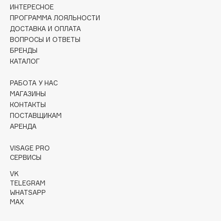
ИНТЕРЕСНОЕ
ПРОГРАММА ЛОЯЛЬНОСТИ
Cadence
ДОСТАВКА И ОПЛАТА
Capelli Dorati
ВОПРОСЫ И ОТВЕТЫ
Carbon Theory
БРЕНДЫ
Carmex
КАТАЛОГ
Carolina Herrera
РАБОТА У НАС
Catrice
МАГАЗИНЫ
Celimax
КОНТАКТЫ
Cettua
ПОСТАВЩИКАМ
АРЕНДА
Chupa Chups
Clarette
VISAGE PRO
Clarins
СЕРВИСЫ
Clarins Precious
VK
TELEGRAM
Clinique
WHATSAPP
Clive Christian
MAX
Club De Nuit