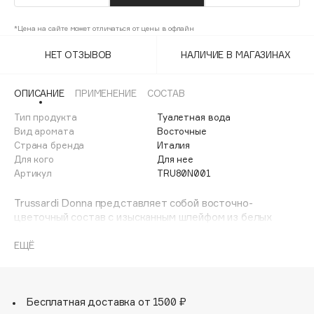
Adele for you
Финал лета
Advante
*Цена на сайте может отличаться от цены в офлайн
ЭКСКЛЮЗИВ
1 АВГ - 31 АВГ
Aesop
НЕТ ОТЗЫВОВ
НАЛИЧИЕ В МАГАЗИНАХ
Age Stop
ЭКСКЛЮЗИВ
AHFA Cosmetics
ОПИСАНИЕ
ПРИМЕНЕНИЕ
СОСТАВ
Ajmal
Тип продукта
Туалетная вода
Вид аромата
Восточные
Alix Avien
Страна бренда
Италия
Allies of Skin
Для кого
Для нее
AMAN
Артикул
TRU80N001
Amina Daudova Brushes
Trussardi Donna представляет собой восточно-
Amouage
цветочный состав с изысканным шлейфом из белых
Amuleto Di Casa
пачулей и ванили, мягко подчеркнутых теплым ароматом
кедра.
ЕЩЁ
Angiopharm
ЭКСКЛЮЗИВ
Annbeauty
Верхние ноты: лимон, юзу, арбуз.
Ноты сердца: флердоранж, жасмин, белый чай.
Anua
Базовые ноты: пачули, кедр, сандаловое дерево и
Бесплатная доставка от 1500 ₽
Apadent