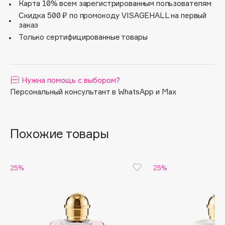
ваниль.
Карта 10% всем зарегистрированным пользователям
Apagard
Скидка 500 ₽ по промокоду VISAGEHALL на первый
заказ
Aravia Professional
Только сертифицированные товары
Arcadia
Archetype
Architect Demidoff
Нужна помощь с выбором?
ARIVE MAKEUP
Персональный консультант в WhatsApp и Max
Art&Fact
Art-Visage
Artdeco
Похожие товары
Astra
Atelier Rebul
Augustinus Bader
25%
25%
Aveda
Avene