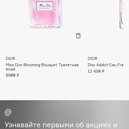
B
Babor
Baffy
Balmain Hair Couture
ЭКСКЛЮЗИВ
Banderas
Basicare
Batiste
DIOR
DIOR
Miss Dior Blooming Bouquet Туалетная
Dior Addict Eau Frai
Beauty Bomb
вода
12 450 ₽
Beauty Pati
8900 ₽
Beautyblades
НОВИНКА
beautyblender
Bebble
Beverly Hills Polo Club
Biodance
Bioderma
Узнавайте первыми об акциях и