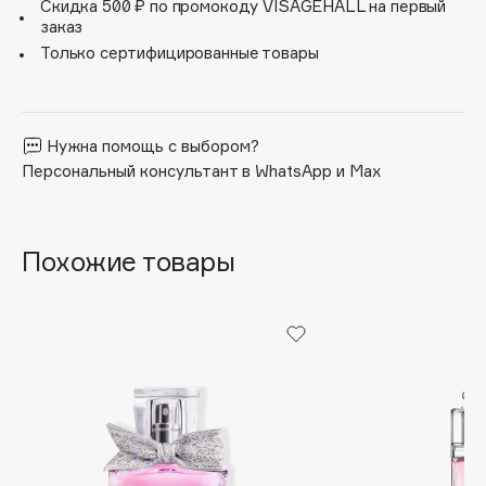
Скидка 500 ₽ по промокоду VISAGEHALL на первый
Apagard
заказ
Только сертифицированные товары
Aravia Professional
Arcadia
Archetype
Нужна помощь с выбором?
Architect Demidoff
Персональный консультант в WhatsApp и Max
ARIVE MAKEUP
Art&Fact
Art-Visage
Похожие товары
Artdeco
Astra
Atelier Rebul
Augustinus Bader
Aveda
Avene