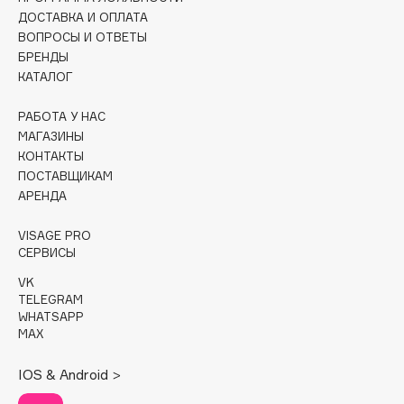
ДОСТАВКА И ОПЛАТА
Cadence
ВОПРОСЫ И ОТВЕТЫ
БРЕНДЫ
Capelli Dorati
КАТАЛОГ
Carbon Theory
Carmex
РАБОТА У НАС
Carolina Herrera
МАГАЗИНЫ
КОНТАКТЫ
Catrice
ПОСТАВЩИКАМ
Celimax
АРЕНДА
Cettua
Chupa Chups
VISAGE PRO
СЕРВИСЫ
Clarette
VK
Clarins
TELEGRAM
Clarins Precious
WHATSAPP
MAX
Clinique
Clive Christian
IOS & Android >
Club De Nuit