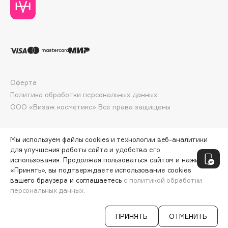
Collagenina
Consly
Corimo
CosRX
Cottolina
Crescina
Оферта
Cunzite
Политика обработки персональных данных
Curaprox
ООО «Визаж косметикс» Все права защищены
D
Мы используем файлы cookies и технологии веб-аналитики
для улучшения работы сайта и удобства его
использования. Продолжая пользоваться сайтом и нажимая
d'Alba
«Принять», вы подтверждаете использование cookies
DABO
вашего браузера и соглашаетесь
с политикой обработки
персональных данных.
DARLING*
ДОБАВИТЬ В КОРЗИНУ
17 250 ₽
Darphin
ПРИНЯТЬ
ОТМЕНИТЬ
Davines