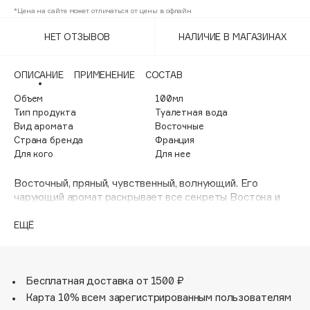
Adele for you
*Цена на сайте может отличаться от цены в офлайн
Финал лета
Advante
ЭКСКЛЮЗИВ
НЕТ ОТЗЫВОВ
НАЛИЧИЕ В МАГАЗИНАХ
1 АВГ - 31 АВГ
Aesop
Age Stop
ЭКСКЛЮЗИВ
ОПИСАНИЕ
ПРИМЕНЕНИЕ
СОСТАВ
AHFA Cosmetics
Объем
100мл
Ajmal
Тип продукта
Туалетная вода
Вид аромата
Восточные
Alix Avien
Страна бренда
Франция
Allies of Skin
Для кого
Для нее
AMAN
Восточный, пряный, чувственный, волнующий. Его
Amina Daudova Brushes
чарующий аромат раскрывает все секреты Востока и
Amouage
тайны женственности. Будучи не только Кутюрье, но и
Парфюмером, Кристиан Диор создавал ароматы, чтобы
ЕЩЁ
Amuleto Di Casa
каждое из его платьев одно за другим являлось из
Angiopharm
ЭКСКЛЮЗИВ
флакона духов.
Annbeauty
Бесплатная доставка от 1500 ₽
Anua
Карта 10% всем зарегистрированным пользователям
Apadent