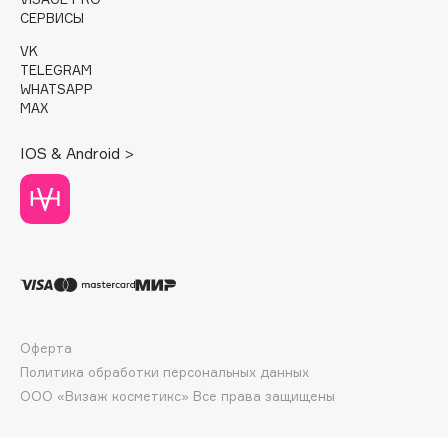
Deonica
СЕРВИСЫ
Dessange
VK
TELEGRAM
Dior
WHATSAPP
Divage
MAX
Dolce & Gabbana
IOS & Android >
Dolomit
Dorco
DP Daily Perfection
Dr. Vranjes Firenze
Dr.Althea
Dr.Ceuracle
Dr.Jart+
Оферта
DSD de Luxe
Политика обработки персональных данных
Dyson
ООО «Визаж косметикс» Все права защищены