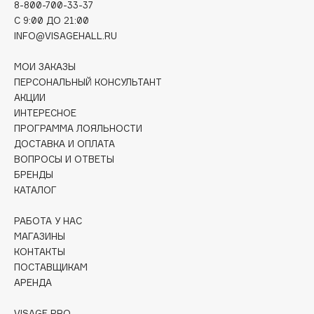
8-800-700-33-37
Collagenina
C 9:00 ДО 21:00
Consly
INFO@VISAGEHALL.RU
Corimo
МОИ ЗАКАЗЫ
CosRX
ПЕРСОНАЛЬНЫЙ КОНСУЛЬТАНТ
Cottolina
АКЦИИ
Crescina
ИНТЕРЕСНОЕ
Cunzite
ПРОГРАММА ЛОЯЛЬНОСТИ
ДОСТАВКА И ОПЛАТА
Curaprox
ВОПРОСЫ И ОТВЕТЫ
БРЕНДЫ
КАТАЛОГ
D
РАБОТА У НАС
d'Alba
МАГАЗИНЫ
DABO
КОНТАКТЫ
DARLING*
ПОСТАВЩИКАМ
АРЕНДА
Darphin
Davines
VISAGE PRO