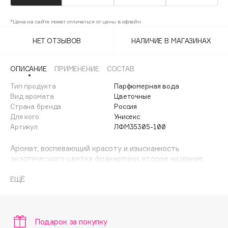
Adele for you
Финал лета
Advante
*Цена на сайте может отличаться от цены в офлайн
ЭКСКЛЮЗИВ
1 АВГ - 31 АВГ
Aesop
НЕТ ОТЗЫВОВ
НАЛИЧИЕ В МАГАЗИНАХ
Age Stop
ЭКСКЛЮЗИВ
AHFA Cosmetics
ОПИСАНИЕ
ПРИМЕНЕНИЕ
СОСТАВ
Ajmal
Тип продукта
Парфюмерная вода
Alix Avien
Вид аромата
Цветочные
Страна бренда
Россия
Allies of Skin
Для кого
Унисекс
AMAN
Артикул
ЛФМ35305-100
Amina Daudova Brushes
Аромат, воспевающий красоту и изысканность
Amouage
экзотического цветка франжипани, второе название
Amuleto Di Casa
которого — плюмерия. Аромат напоминает о
путешествии на тропические острова, их яркой и
ЕЩЁ
Angiopharm
ЭКСКЛЮЗИВ
необычной природе, насыщенных красках и
Annbeauty
экзотических неизведанных фруктах.
Anua
Аромат раскрывается сочными гурманскими оттенками
Подарок за покупку
Apadent