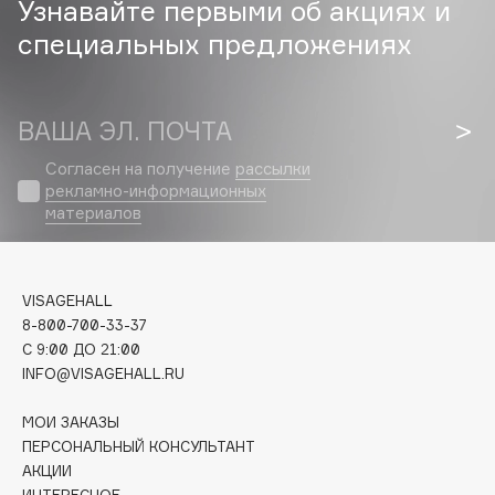
Узнавайте первыми об акциях и
Biomed
специальных предложениях
Biorepair
Blanx
Blistex
ВАША ЭЛ. ПОЧТА
BLOME
Boadicea The Victorious
Согласен на получение
рассылки
рекламно-информационных
Bobbi Brown
материалов
BOOMSHOP
BORK
Brunello Cucinelli
VISAGEHALL
Bvlgari
8-800-700-33-37
by TERRY
C 9:00 ДО 21:00
INFO@VISAGEHALL.RU
BY WISHTREND
Byredo
МОИ ЗАКАЗЫ
ПЕРСОНАЛЬНЫЙ КОНСУЛЬТАНТ
АКЦИИ
C