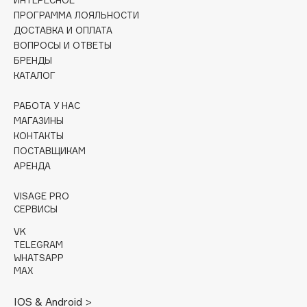
ИНТЕРЕСНОЕ
ПРОГРАММА ЛОЯЛЬНОСТИ
Cadence
ДОСТАВКА И ОПЛАТА
Capelli Dorati
ВОПРОСЫ И ОТВЕТЫ
БРЕНДЫ
Carbon Theory
КАТАЛОГ
Carmex
Carolina Herrera
РАБОТА У НАС
МАГАЗИНЫ
Catrice
КОНТАКТЫ
Celimax
ПОСТАВЩИКАМ
Cettua
АРЕНДА
Chupa Chups
VISAGE PRO
Clarette
СЕРВИСЫ
Clarins
VK
Clarins Precious
НОВИНКА
TELEGRAM
Clinique
WHATSAPP
MAX
Clive Christian
Club De Nuit
IOS & Android >