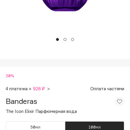
Подарки
Tom Ford
HFC
Для дома
Angiopharm
Техника
KIKO Milano
Estée Lauder
Clarins
0 - 9
30%
100BON
22|11
4 платежа ×
926 ₽
>
Оплата частями
Banderas
A
The Icon Elixir Парфюмерная вода
Acqua di Parma
Acque di Italia
50мл
100мл