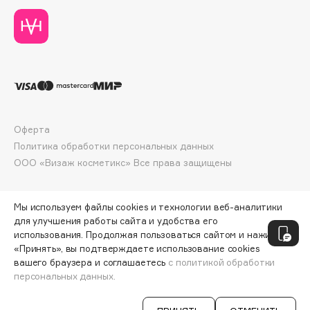
Collagenina
Consly
Corimo
CosRX
Cottolina
Crescina
Cunzite
Оферта
Curaprox
Политика обработки персональных данных
ООО «Визаж косметикс» Все права защищены
D
Мы используем файлы cookies и технологии веб-аналитики
для улучшения работы сайта и удобства его
d'Alba
использования. Продолжая пользоваться сайтом и нажимая
DABO
«Принять», вы подтверждаете использование cookies
вашего браузера и соглашаетесь
с политикой обработки
DARLING*
персональных данных.
ДОБАВИТЬ В КОРЗИНУ
3706 ₽
5295 ₽
Darphin
Davines