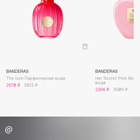
B
Babor
Baffy
Balmain Hair Couture
ЭКСКЛЮЗИВ
Banderas
Basicare
Batiste
Beauty Bomb
BANDERAS
BANDERAS
The Icon Парфюмерная вода
Her Secret Pink Abs
Beauty Pati
вода
2670 ₽
3815 ₽
Beautyblades
2366 ₽
4509 ₽
НОВИНКА
beautyblender
Bebble
Beverly Hills Polo Club
Biodance
Bioderma