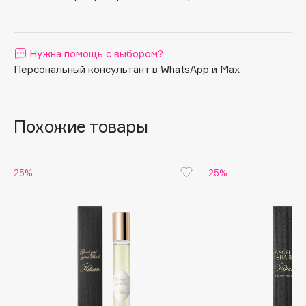
Apagard
Aravia Professional
Нужна помощь с выбором?
Arcadia
Персональный консультант в WhatsApp и Max
Archetype
Architect Demidoff
ARIVE MAKEUP
Похожие товары
Art&Fact
Art-Visage
Artdeco
25%
25%
Astra
Atelier Rebul
Augustinus Bader
Aveda
Avene