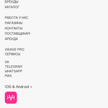
БРЕНДЫ
КАТАЛОГ
Cadence
Capelli Dorati
РАБОТА У НАС
Carbon Theory
МАГАЗИНЫ
КОНТАКТЫ
Carmex
ПОСТАВЩИКАМ
Carolina Herrera
АРЕНДА
Catrice
Celimax
VISAGE PRO
СЕРВИСЫ
Cettua
VK
Chupa Chups
TELEGRAM
Clarette
WHATSAPP
MAX
Clarins
Clarins Precious
IOS & Android >
Clinique
Clive Christian
Club De Nuit