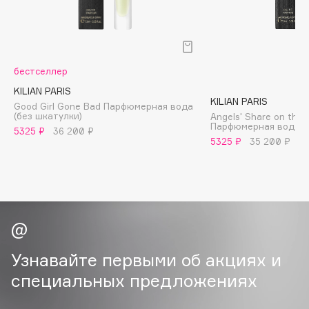
B
Babor
Baffy
бестселлер
Balmain Hair Couture
ЭКСКЛЮЗИВ
KILIAN PARIS
Banderas
KILIAN PARIS
Good Girl Gone Bad Парфюмерная вода
(без шкатулки)
Angels' Share on the 
Basicare
Парфюмерная вода
5325 ₽
36 200 ₽
Batiste
5325 ₽
35 200 ₽
Beauty Bomb
Beauty Pati
Beautyblades
НОВИНКА
beautyblender
Bebble
Beverly Hills Polo Club
Узнавайте первыми об акциях и
Biodance
специальных предложениях
Bioderma