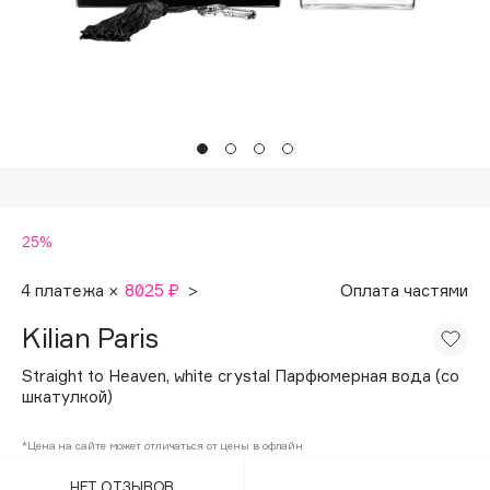
Подарки
Tom Ford
HFC
Для дома
Angiopharm
Техника
KIKO Milano
Estée Lauder
Clarins
0 - 9
25%
100BON
4 платежа ×
8025 ₽
>
Оплата частями
22|11
Kilian Paris
Straight to Heaven, white crystal Парфюмерная вода (со
A
шкатулкой)
Acqua di Parma
*Цена на сайте может отличаться от цены в офлайн
Acque di Italia
НЕТ ОТЗЫВОВ