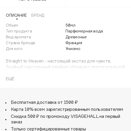
Adele for you
Финал лета
Advante
ЭКСКЛЮЗИВ
ОПИСАНИЕ
БРЕНД
1 АВГ - 31 АВГ
Aesop
Объем
50мл
Age Stop
Тип продукта
Парфюмерная вода
ЭКСКЛЮЗИВ
Вид аромата
Древесные
AHFA Cosmetics
Страна бренда
Франция
Ajmal
Для кого
Унисекс
Alix Avien
Straight to Heaven - настоящий экстаз для чувств.
Allies of Skin
Знойный чувственный парфюм обладает притягательной
AMAN
силой благодаря богатой начальной ноте насыщенного
темного рома, чей сладкий аромат смягчается
ЕЩЁ
Amina Daudova Brushes
приятными нотками ванили и сухофруктов.Пряный запах
Amouage
пачули гармонирует со свежим древесным ароматом
кедра и придает парфюму анималистический характер.
Amuleto Di Casa
Бесплатная доставка от 1500 ₽
Angiopharm
ЭКСКЛЮЗИВ
Ноты аромата: Пачули, мускатный орех, кедр.
Карта 10% всем зарегистрированным пользователям
Annbeauty
Скидка 500 ₽ по промокоду VISAGEHALL на первый
Anua
заказ
Только сертифицированные товары
Apadent