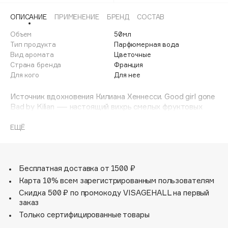
Adele for you
Финал лета
ОПИСАНИЕ
ПРИМЕНЕНИЕ
БРЕНД
СОСТАВ
Advante
ЭКСКЛЮЗИВ
1 АВГ - 31 АВГ
Объем
50мл
Aesop
Тип продукта
Парфюмерная вода
Age Stop
Вид аромата
ЭКСКЛЮЗИВ
Цветочные
Страна бренда
Франция
AHFA Cosmetics
Для кого
Для нее
Ajmal
Alix Avien
Источник вдохновения Килиана Хеннесси. Good girl gone
Bad by Kilian — настоящий вихрь смелых фруктовых
Allies of Skin
ароматов в райском саду добра и зла.
AMAN
ЕЩЁ
Аромат. Одновременно невинный и чувственный аромат
Amina Daudova Brushes
открывается абрикосовыми оттенками цветов
Amouage
апельсина и абсолютов османтуса и майской розы. За
Amuleto Di Casa
ними притаилось главное искушение — симфония трех
Бесплатная доставка от 1500 ₽
соблазнительных цветочных нот: туберозы, жасмина и
Карта 10% всем зарегистрированным пользователям
Angiopharm
ЭКСКЛЮЗИВ
нарцисса.
Скидка 500 ₽ по промокоду VISAGEHALL на первый
Annbeauty
заказ
Ноты аромата: цветок апельсина, османтус, тубероза.
Anua
Только сертифицированные товары
Apadent