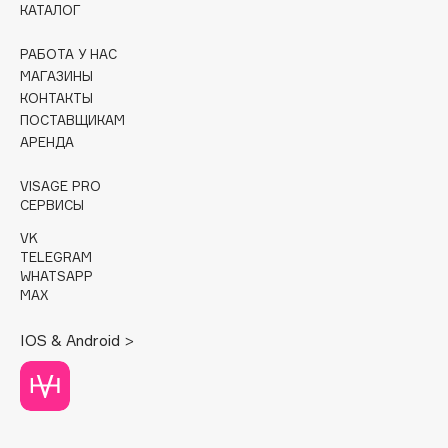
КАТАЛОГ
Cadence
РАБОТА У НАС
Capelli Dorati
МАГАЗИНЫ
Carbon Theory
КОНТАКТЫ
ПОСТАВЩИКАМ
Carmex
АРЕНДА
Carolina Herrera
Catrice
VISAGE PRO
Celimax
СЕРВИСЫ
Cettua
VK
TELEGRAM
Chupa Chups
WHATSAPP
Clarette
MAX
Clarins
IOS & Android >
Clarins Precious
Clinique
Clive Christian
Club De Nuit