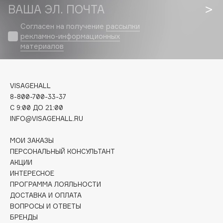
Biomed
ВАША ЭЛ. ПОЧТА
Biorepair
Согласен на получение
рассылки
Blanx
рекламно-информационных
Blistex
материалов
BLOME
Boadicea The Victorious
VISAGEHALL
Bobbi Brown
8-800-700-33-37
BOOMSHOP
C 9:00 ДО 21:00
BORK
INFO@VISAGEHALL.RU
Brunello Cucinelli
МОИ ЗАКАЗЫ
Bvlgari
ПЕРСОНАЛЬНЫЙ КОНСУЛЬТАНТ
by TERRY
АКЦИИ
BY WISHTREND
ИНТЕРЕСНОЕ
Byredo
ПРОГРАММА ЛОЯЛЬНОСТИ
ДОСТАВКА И ОПЛАТА
ВОПРОСЫ И ОТВЕТЫ
C
БРЕНДЫ