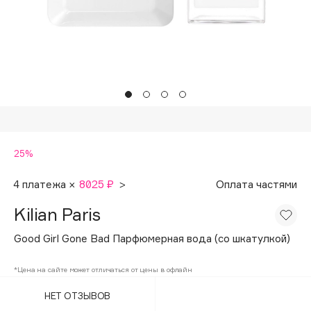
Подарки
Tom Ford
HFC
Для дома
Angiopharm
Техника
KIKO Milano
Estée Lauder
Clarins
0 - 9
25%
100BON
4 платежа ×
8025 ₽
>
Оплата частями
22|11
Kilian Paris
Good Girl Gone Bad Парфюмерная вода (со шкатулкой)
A
*Цена на сайте может отличаться от цены в офлайн
Acqua di Parma
НЕТ ОТЗЫВОВ
Acque di Italia