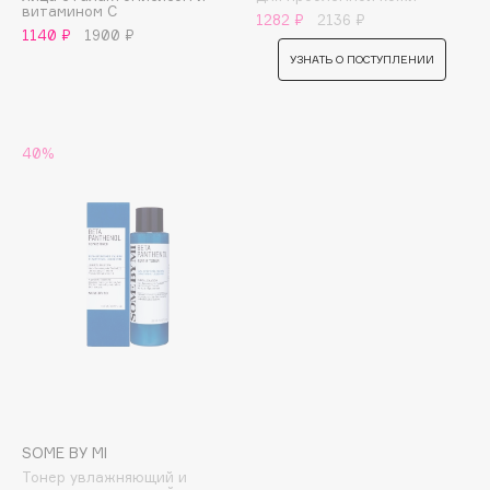
витамином C
1282 ₽
2136 ₽
Apagard
1140 ₽
1900 ₽
Aravia Professional
УЗНАТЬ О ПОСТУПЛЕНИИ
Arcadia
Archetype
Architect Demidoff
40%
ARIVE MAKEUP
Art&Fact
Art-Visage
Artdeco
Astra
Atelier Rebul
Augustinus Bader
Aveda
Avene
SOME BY MI
Тонер увлажняющий и