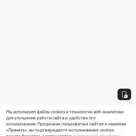
Collagenina
Consly
Corimo
CosRX
Cottolina
Crescina
Cunzite
Curaprox
D
d'Alba
DABO
Мы используем файлы cookies и технологии веб-аналитики
DARLING*
для улучшения работы сайта и удобства его
Darphin
использования. Продолжая пользоваться сайтом и нажимая
«Принять», вы подтверждаете использование cookies
Davines