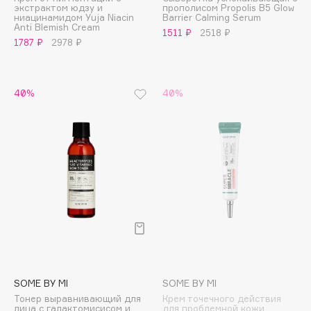
экстрактом юдзу и
прополисом Propolis B5 Glow
Adele for you
ниацинамидом Yuja Niacin
Barrier Calming Serum
Финал лета
Anti Blemish Cream
Advante
1511 ₽
2518 ₽
ЭКСКЛЮЗИВ
1787 ₽
2978 ₽
1 АВГ - 31 АВГ
Aesop
Age Stop
ЭКСКЛЮЗИВ
AHFA Cosmetics
40%
40%
Ajmal
Alix Avien
Allies of Skin
AMAN
Amina Daudova Brushes
Amouage
Amuleto Di Casa
Angiopharm
ЭКСКЛЮЗИВ
Annbeauty
SOME BY MI
SOME BY MI
Anua
Тонер выравнивающий для
Крем точечного действия
Apadent
лица с галактомисисом и
для проблемной кожи