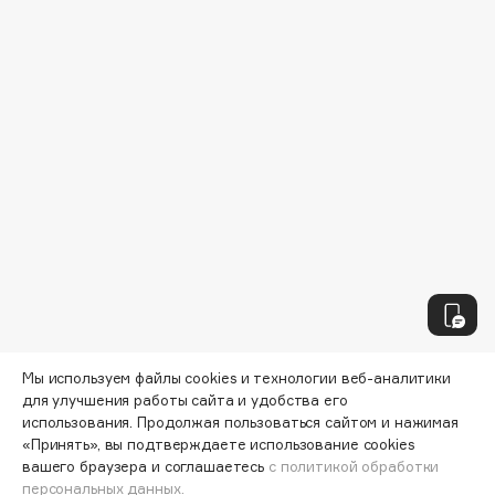
Biomed
Biorepair
Blanx
Blistex
BLOME
Boadicea The Victorious
Bobbi Brown
BOOMSHOP
BORK
Brunello Cucinelli
Bvlgari
by TERRY
BY WISHTREND
Мы используем файлы cookies и технологии веб-аналитики
для улучшения работы сайта и удобства его
Byredo
использования. Продолжая пользоваться сайтом и нажимая
«Принять», вы подтверждаете использование cookies
вашего браузера и соглашаетесь
с политикой обработки
C
персональных данных.