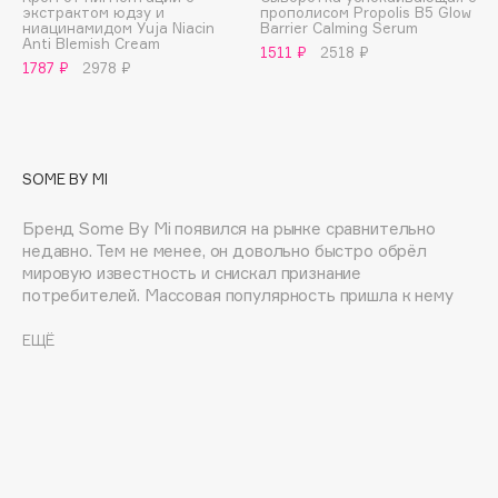
экстрактом юдзу и
прополисом Propolis B5 Glow
Adele for you
ниацинамидом Yuja Niacin
Barrier Calming Serum
Финал лета
Anti Blemish Cream
Advante
1511 ₽
2518 ₽
ЭКСКЛЮЗИВ
1787 ₽
2978 ₽
1 АВГ - 31 АВГ
Aesop
Age Stop
ЭКСКЛЮЗИВ
AHFA Cosmetics
Ajmal
SOME BY MI
Alix Avien
Бренд Some By Mi появился на рынке сравнительно
Allies of Skin
недавно. Тем не менее, он довольно быстро обрёл
AMAN
мировую известность и снискал признание
потребителей. Массовая популярность пришла к нему
Amina Daudova Brushes
после того, как фото с ошеломительными результатами
Amouage
"до/после" облетели Интернет. Их серия "AHA BHA PHA
ЕЩЁ
30 Days Miracle" наделала шуму в косметическом мире и
Amuleto Di Casa
стала настоящим бестселлером! Бренд
Angiopharm
ЭКСКЛЮЗИВ
специализируется на создании средств для
проблемной кожи, для которой характерны
Annbeauty
расширенные поры, чёрные точки, покраснения и
Anua
воспаления.
Apadent