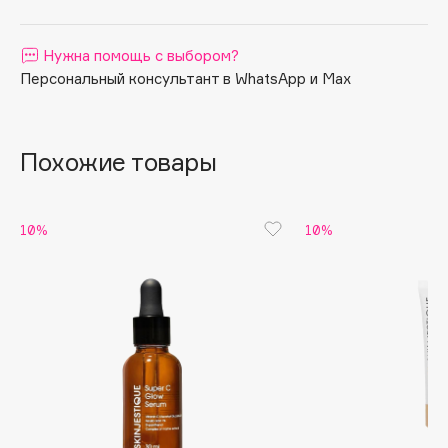
Apagard
Aravia Professional
Нужна помощь с выбором?
Персональный консультант в WhatsApp и Max
Arcadia
Archetype
Architect Demidoff
Похожие товары
ARIVE MAKEUP
Art&Fact
Art-Visage
10%
10%
Artdeco
Astra
Atelier Rebul
Augustinus Bader
Aveda
Avene