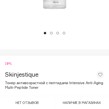
Подарки
Tom Ford
HFC
Для дома
Angiopharm
Техника
KIKO Milano
Estée Lauder
Clarins
0 - 9
10%
100BON
22|11
Skinjestique
Тонер антивозрастной с пептидами Intensive Anti-Aging
A
Multi-Peptide Toner
Acqua di Parma
НЕТ ОТЗЫВОВ
НАЛИЧИЕ В МАГАЗИНАХ
Acque di Italia