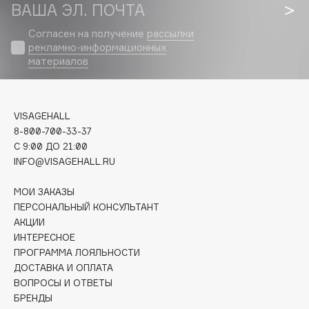
Biomed
ВАША ЭЛ. ПОЧТА
Biorepair
Согласен на получение
рассылки
Blanx
рекламно-информационных
материалов
Blistex
BLOME
Boadicea The Victorious
VISAGEHALL
Bobbi Brown
8-800-700-33-37
BOOMSHOP
C 9:00 ДО 21:00
BORK
INFO@VISAGEHALL.RU
Brunello Cucinelli
МОИ ЗАКАЗЫ
Bvlgari
ПЕРСОНАЛЬНЫЙ КОНСУЛЬТАНТ
by TERRY
АКЦИИ
BY WISHTREND
ИНТЕРЕСНОЕ
ПРОГРАММА ЛОЯЛЬНОСТИ
Byredo
ДОСТАВКА И ОПЛАТА
ВОПРОСЫ И ОТВЕТЫ
БРЕНДЫ
C