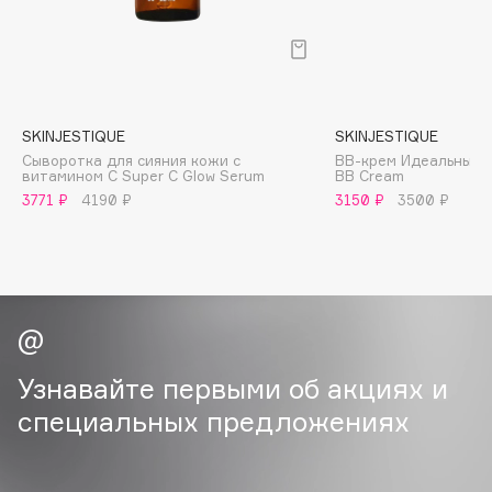
B
Babor
Baffy
Balmain Hair Couture
ЭКСКЛЮЗИВ
SKINJESTIQUE
SKINJESTIQUE
Banderas
Сыворотка для сияния кожи с
BB-крем Идеальный т
витамином С Super C Glow Serum
BB Cream
Basicare
3771 ₽
4190 ₽
3150 ₽
3500 ₽
Batiste
Beauty Bomb
Beauty Pati
Beautyblades
НОВИНКА
beautyblender
Bebble
Узнавайте первыми об акциях и
Beverly Hills Polo Club
специальных предложениях
Biodance
Bioderma