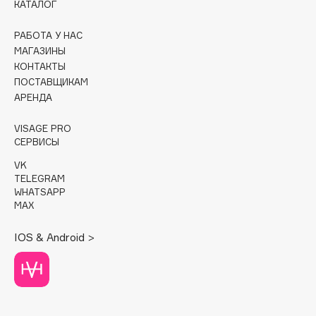
КАТАЛОГ
Cadence
РАБОТА У НАС
Capelli Dorati
МАГАЗИНЫ
Carbon Theory
КОНТАКТЫ
ПОСТАВЩИКАМ
Carmex
АРЕНДА
Carolina Herrera
Catrice
VISAGE PRO
СЕРВИСЫ
Celimax
Cettua
VK
TELEGRAM
Chupa Chups
WHATSAPP
Clarette
MAX
Clarins
IOS & Android >
Clarins Precious
НОВИНКА
Clinique
Clive Christian
Club De Nuit