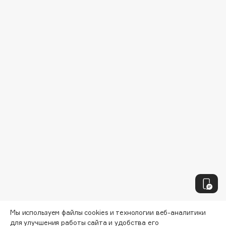
Collagenina
Consly
Corimo
CosRX
Cottolina
Crescina
Cunzite
Curaprox
D
d'Alba
DABO
DARLING*
Darphin
Мы используем файлы cookies и технологии веб-аналитики
Davines
для улучшения работы сайта и удобства его