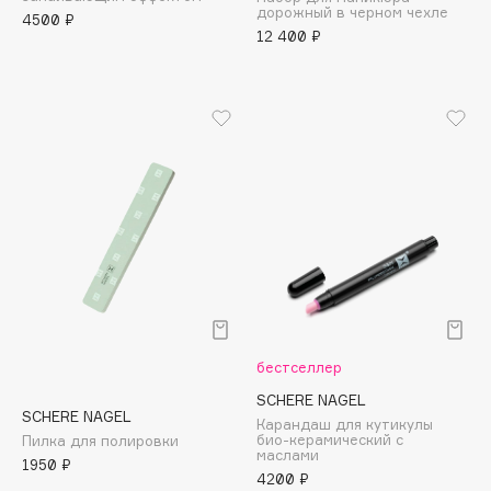
дорожный в черном чехле
Adele for you
4500 ₽
Финал лета
12 400 ₽
Advante
ЭКСКЛЮЗИВ
1 АВГ - 31 АВГ
Aesop
Age Stop
ЭКСКЛЮЗИВ
AHFA Cosmetics
Ajmal
Alix Avien
Allies of Skin
AMAN
Amina Daudova Brushes
Amouage
Amuleto Di Casa
бестселлер
Angiopharm
ЭКСКЛЮЗИВ
SCHERE NAGEL
SCHERE NAGEL
Annbeauty
Карандаш для кутикулы
био-керамический с
Пилка для полировки
Anua
маслами
1950 ₽
4200 ₽
Apadent