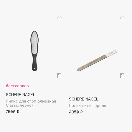
Apagard
Aravia Professional
Arcadia
Archetype
Architect Demidoff
ARIVE MAKEUP
Art&Fact
Art-Visage
Artdeco
Astra
бестселлер
Atelier Rebul
SCHERE NAGEL
Augustinus Bader
SCHERE NAGEL
Пилка для стоп алмазная
Classic черная
Пилка педикюрная
Aveda
7500 ₽
4950 ₽
Avene