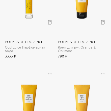
Cadence
Capelli Dorati
Carbon Theory
Carmex
Carolina Herrera
POEMES DE PROVENCE
POEMES DE PROVENCE
Catrice
Oud Epice Парфюмерная
Крем для рук Orange &
Celimax
вода
Oakmoss
3333 ₽
700 ₽
Cettua
Chupa Chups
Clarette
Clarins
Clarins Precious
НОВИНКА
Clinique
Clive Christian
Club De Nuit