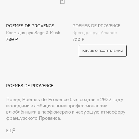
Deonica
Dessange
Dior
POEMES DE PROVENCE
POEMES DE PROVENCE
Divage
Крем для рук Sage & Musk
Крем для рук Amande
700 ₽
700 ₽
Dolce & Gabbana
Dolomit
УЗНАТЬ О ПОСТУПЛЕНИИ
Dorco
DP Daily Perfection
Dr. Vranjes Firenze
Dr.Althea
POEMES DE PROVENCE
Dr.Ceuracle
Бренд Poèmes de Provence был создан в 2022 году
Dr.Jart+
молодыми и амбициозными профессионалами,
DSD de Luxe
влюблёнными в парфюмерию и чарующую атмосферу
французского Прованса.
Dyson
Стремясь передать ауру этого удивительного региона,
ЕЩЁ
мы не создаём, а слагаем свои композиции, так же как