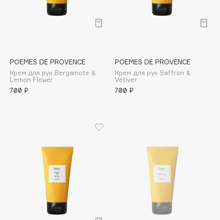
Collagenina
Consly
Corimo
CosRX
Cottolina
POEMES DE PROVENCE
POEMES DE PROVENCE
Крем для рук Bergamote &
Крем для рук Saffron &
Crescina
Lemon Flower
Vetiver
Cunzite
700 ₽
700 ₽
Curaprox
D
d'Alba
DABO
DARLING*
Darphin
Davines