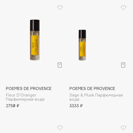
Apagard
Aravia Professional
Arcadia
Archetype
Architect Demidoff
ARIVE MAKEUP
Art&Fact
Art-Visage
Artdeco
Astra
POEMES DE PROVENCE
POEMES DE PROVENCE
Atelier Rebul
Fleur D'Oranger
Sage & Musk Парфюмерная
Augustinus Bader
Парфюмерная вода
вода
2750 ₽
3333 ₽
Aveda
Avene