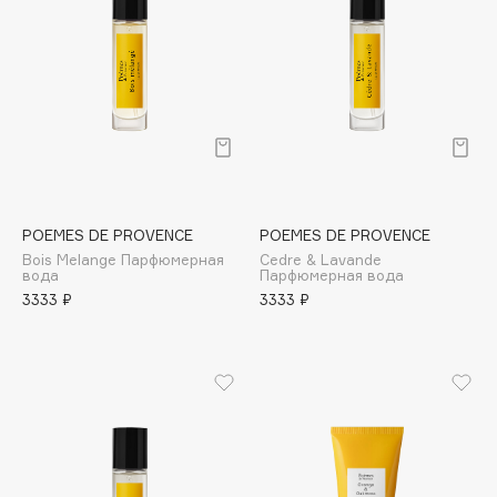
Biomed
Biorepair
Blanx
Blistex
BLOME
Boadicea The Victorious
Bobbi Brown
BOOMSHOP
POEMES DE PROVENCE
POEMES DE PROVENCE
BORK
Bois Melange Парфюмерная
Cedre & Lavande
вода
Парфюмерная вода
Brunello Cucinelli
3333 ₽
3333 ₽
Bvlgari
by TERRY
BY WISHTREND
Byredo
C