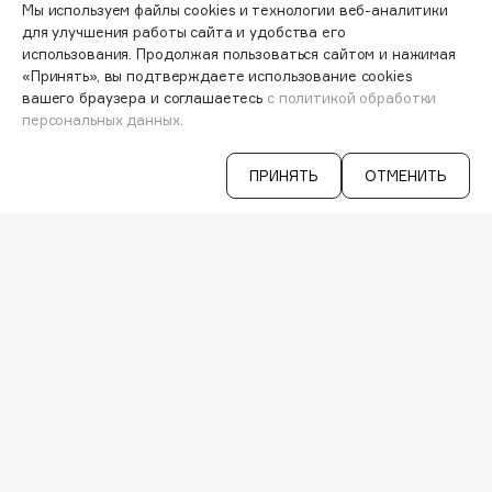
Genosys
8-800-700-33-37
Мы используем файлы cookies и технологии веб-аналитики
ЭКСКЛЮЗИВ
C 9:00 ДО 21:00
для улучшения работы сайта и удобства его
Geomar
INFO@VISAGEHALL.RU
использования. Продолжая пользоваться сайтом и нажимая
Giardino Magico
«Принять», вы подтверждаете использование cookies
вашего браузера и соглашаетесь
с политикой обработки
Gillette
МОИ ЗАКАЗЫ
персональных данных.
ПЕРСОНАЛЬНЫЙ КОНСУЛЬТАНТ
Givenchy
АКЦИИ
Global Keratin
ИНТЕРЕСНОЕ
ПРИНЯТЬ
ОТМЕНИТЬ
Global White
ПРОГРАММА ЛОЯЛЬНОСТИ
ДОСТАВКА И ОПЛАТА
Gourmandise
ВОПРОСЫ И ОТВЕТЫ
Grace Day
БРЕНДЫ
Guerlain
КАТАЛОГ
Guess
РАБОТА У НАС
МАГАЗИНЫ
H
КОНТАКТЫ
ПОСТАВЩИКАМ
АРЕНДА
Hadat Cosmetics
Hamis
VISAGE PRO