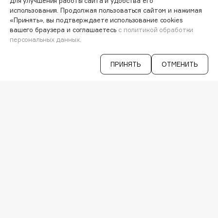
для улучшения работы сайта и удобства его
Collagenina
использования. Продолжая пользоваться сайтом и нажимая
Consly
«Принять», вы подтверждаете использование cookies
вашего браузера и соглашаетесь
с политикой обработки
Corimo
персональных данных.
CosRX
Cottolina
ПРИНЯТЬ
ОТМЕНИТЬ
Узнавайте первыми об акциях и
Crescina
специальных предложениях
Cunzite
Curaprox
ВАША ЭЛ. ПОЧТА
D
Согласен на получение
рассылки
рекламно-информационных
d'Alba
материалов
DABO
DARLING*
VISAGEHALL
Darphin
8-800-700-33-37
Davines