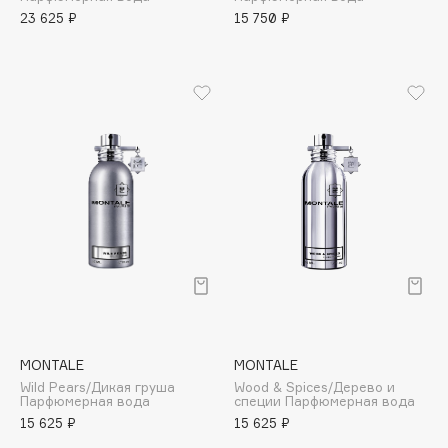
Adele for you
23 625 ₽
15 750 ₽
Финал лета
Advante
ЭКСКЛЮЗИВ
1 АВГ - 31 АВГ
Aesop
Age Stop
ЭКСКЛЮЗИВ
AHFA Cosmetics
Ajmal
Alix Avien
Allies of Skin
AMAN
Amina Daudova Brushes
Amouage
Amuleto Di Casa
Angiopharm
ЭКСКЛЮЗИВ
MONTALE
MONTALE
Annbeauty
Wild Pears/Дикая груша
Wood & Spices/Дерево и
Парфюмерная вода
специи Парфюмерная вода
Anua
15 625 ₽
15 625 ₽
Apadent