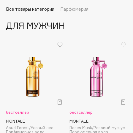
Подарки
Tom Ford
Все товары категории
Парфюмерия
HFC
Для дома
Angiopharm
ДЛЯ МУЖЧИН
Техника
KIKO Milano
Estée Lauder
Clarins
0 - 9
100BON
22|11
A
бестселлер
бестселлер
Acqua di Parma
MONTALE
MONTALE
Aoud Forest/Удовый лес
Roses Musk/Розовый мускус
Acque di Italia
Парфюмерная вода
Парфюмерная вода