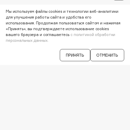
Cadence
Мы используем файлы cookies и технологии веб-аналитики
для улучшения работы сайта и удобства его
Capelli Dorati
использования. Продолжая пользоваться сайтом и нажимая
Carbon Theory
«Принять», вы подтверждаете использование cookies
вашего браузера и соглашаетесь
с политикой обработки
Carmex
персональных данных.
Carolina Herrera
Catrice
ПРИНЯТЬ
ОТМЕНИТЬ
Celimax
Cettua
Chupa Chups
Узнавайте первыми об акциях и
Clarette
специальных предложениях
Clarins
Clarins Precious
НОВИНКА
Clinique
ВАША ЭЛ. ПОЧТА
Clive Christian
Согласен на получение
рассылки
Club De Nuit
рекламно-информационных