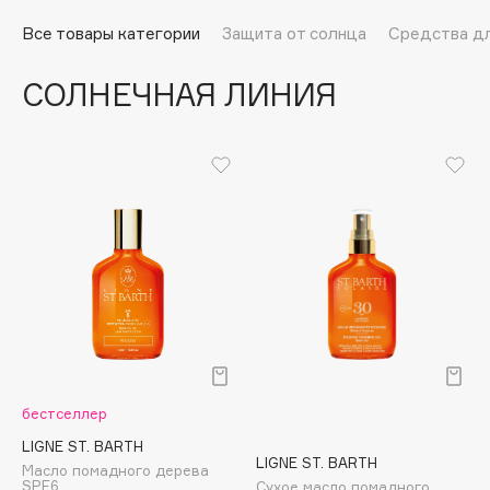
Подарки
Tom Ford
Все товары категории
Защита от солнца
Средства дл
HFC
Для дома
Angiopharm
СОЛНЕЧНАЯ ЛИНИЯ
Техника
KIKO Milano
Estée Lauder
Clarins
0 - 9
100BON
22|11
A
бестселлер
Acqua di Parma
LIGNE ST. BARTH
LIGNE ST. BARTH
Масло помадного дерева
Acque di Italia
SPF6
Сухое масло помадного