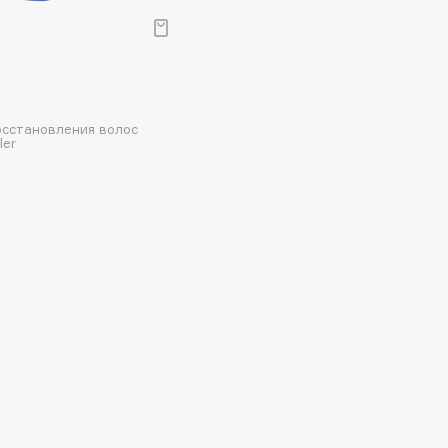
Aveda
Avene
осстановления волос
ler
Boadicea The Victorious
Bobbi Brown
BOOMSHOP
BORK
Brunello Cucinelli
Bvlgari
by TERRY
BY WISHTREND
Byredo