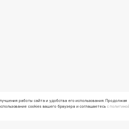
Dr.Althea
Dr.Ceuracle
Dr.Jart+
DSD de Luxe
Dyson
улучшения работы сайта и удобства его использования. Продолжая
Estée Lauder
использование cookies вашего браузера и соглашаетесь
с политико
Etat Pur
Etude House
Etude organix