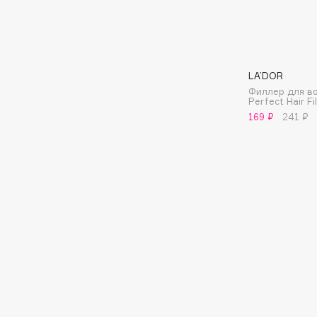
Aravia Professional
Alix Avien
Arcadia
Allies of Skin
Archetype
AMAN
LA’DOR
Филлер для в
Perfect Hair Fil
B
169 ₽
241 ₽
Babor
beautyblender
Baffy
Bebble
Balmain Hair Couture
Beverly Hills Polo Club
ЭКСКЛЮЗИВ
Biodance
Banderas
Bioderma
Basicare
Biomed
Batiste
Biorepair
Beauty Bomb
Blanx
Beauty Pati
Blistex
Beautyblades
НОВИНКА