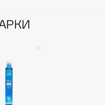
АРКИ
Architect Demidoff
ARIVE MAKEUP
Art&Fact
Art-Visage
Artdeco
Astra
Atelier Rebul
Augustinus Bader