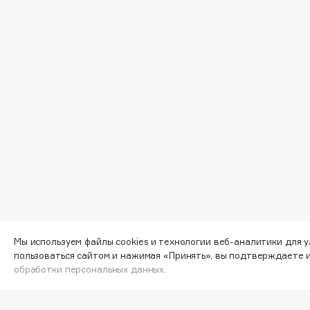
D
d'Alba
Dior
DABO
Divage
DARLING*
Dolce & Gabbana
Darphin
Dolomit
Davines
Dorco
Deonica
DP Daily Perfection
Dessange
Dr. Vranjes Firenze
E
Мы используем файлы cookies и технологии веб-аналитики для 
Eat My
Ella Bartsueva Brushes
пользоваться сайтом и нажимая «Принять», вы подтверждаете 
обработки персональных данных.
Ecolatier
EMBRACE Haircare
Ecotools
Emmanuelle Jane
EGG
Enough