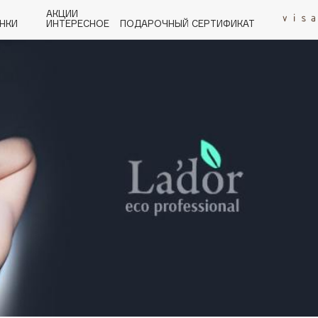
АКЦИИ
НКИ
ИНТЕРЕСНОЕ
ПОДАРОЧНЫЙ СЕРТИФИКАТ
P
Q
R
S
T
U
V
W
Y
Z
А - Я
Angiopharm
KIKO Milano
Estée Lauder
Clarins