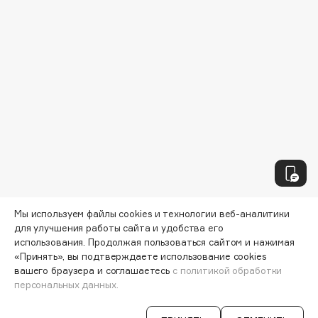
Biomed
Biorepair
Blanx
Blistex
BLOME
Boadicea The Victorious
Bobbi Brown
BOOMSHOP
BORK
Brunello Cucinelli
Bvlgari
Мы используем файлы cookies и технологии веб-аналитики
by TERRY
для улучшения работы сайта и удобства его
BY WISHTREND
использования. Продолжая пользоваться сайтом и нажимая
«Принять», вы подтверждаете использование cookies
Byredo
вашего браузера и соглашаетесь
с политикой обработки
персональных данных.
C