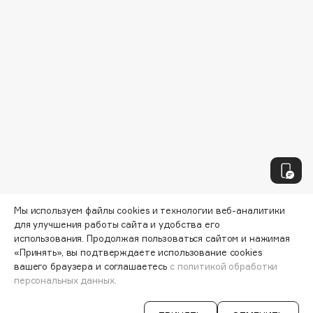
Biomed
Biorepair
Blanx
Blistex
BLOME
Boadicea The Victorious
Bobbi Brown
BOOMSHOP
BORK
Brunello Cucinelli
Bvlgari
Мы используем файлы cookies и технологии веб-аналитики
by TERRY
для улучшения работы сайта и удобства его
BY WISHTREND
использования. Продолжая пользоваться сайтом и нажимая
«Принять», вы подтверждаете использование cookies
Byredo
вашего браузера и соглашаетесь
с политикой обработки
персональных данных.
C