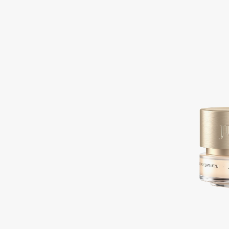
D
d'Alba
Dior
DABO
Divage
DARLING*
Dolce & Gabbana
Darphin
Dolomit
Davines
Dorco
Deonica
DP Daily Perfection
Dessange
Dr. Vranjes Firenze
E
Eat My
Ella Bartsueva Brushes
Ecolatier
EMBRACE Haircare
Ecotools
Emmanuelle Jane
EGG
Enough