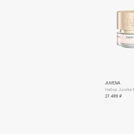
Aravia Professional
Alix Avien
Arcadia
Allies of Skin
Archetype
AMAN
B
Babor
beautyblender
Baffy
Bebble
Balmain Hair Couture
Beverly Hills Polo Club
ЭКСКЛЮЗИВ
JUVENA
Biodance
Banderas
Набор Juvelia 
Bioderma
27 489 ₽
Basicare
Biomed
Batiste
Biorepair
Beauty Bomb
Blanx
Beauty Pati
Blistex
Beautyblades
НОВИНКА