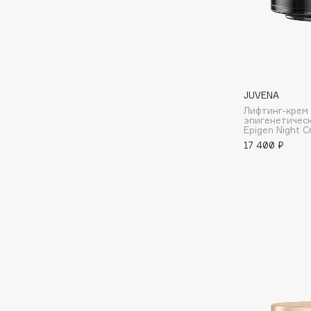
G
Garnier
Giardino Magico
Gecko
Gillette
JUVENA
Geltek
Givenchy
Лифтинг-крем
эпигенетичес
Genosys
Global Keratin
ЭКСКЛЮЗИВ
Epigen Night 
Global White
Geomar
17 400 ₽
H
Hadat Cosmetics
HELIBEAUTY
Hamis
Hempz
Hapica
HFC