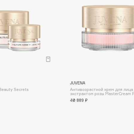
Aveda
Avene
Boadicea The Victorious
Bobbi Brown
BOOMSHOP
JUVENA
BORK
Beauty Secrets
Антивозрастной крем для лица
экстрактом розы MasterCream 
Brunello Cucinelli
40 889 ₽
Bvlgari
by TERRY
BY WISHTREND
Byredo