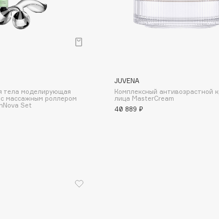
JUVENA
я тела моделирующая
Комплексный антивозрастной к
с массажным роллером
лица MasterCream
inNova Set
40 889 ₽
Architect Demidoff
ARIVE MAKEUP
Art&Fact
Art-Visage
Artdeco
Astra
Atelier Rebul
Augustinus Bader