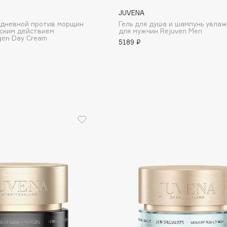
JUVENA
Eva Mosaic
 дневной против морщин
Гель для душа и шампунь увла
Ex Nihilo
еским действием
для мужчин Rejuven Men
gen Day Cream
EXOARI L
5189 ₽
Fragrance Du Bois
Frederic Malle
Frudia
Funny Organix