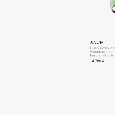
Подарки
0 - 9
Для дома
100BON
22|11
Техника
JUVENA
A
Сыворотка дл
увлажняющая 
Fascianista Sk
Acqua di Parma
Amina Daudova Brushes
14 789 ₽
Acque di Italia
Amouage
Adele for you
Amuleto Di Casa
Advante
Angiopharm
ЭКСКЛЮЗИВ
ЭКСКЛЮЗИВ
Aesop
Annbeauty
Age Stop
Anua
ЭКСКЛЮЗИВ
Apadent
AHFA Cosmetics
Apagard
Ajmal