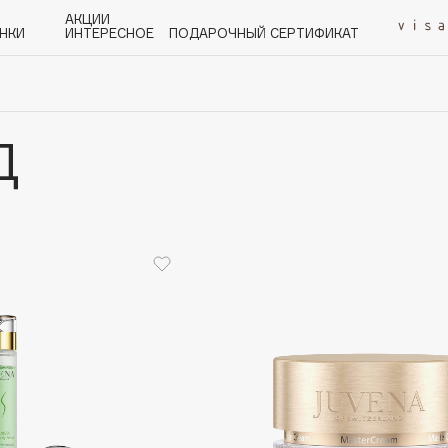
АКЦИИ
НКИ
ИНТЕРЕСНОЕ
ПОДАРОЧНЫЙ СЕРТИФИКАТ
Д
P
Q
R
S
T
U
V
W
Y
Z
А - Я
Angiopharm
KIKO Milano
Estée Lauder
Clarins