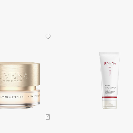
Dr.Althea
Dr.Ceuracle
Dr.Jart+
DSD de Luxe
Dyson
Estée Lauder
Etat Pur
Etude House
Etude organix