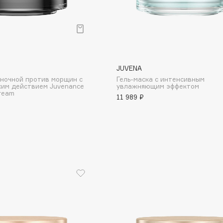
Gourmandise
Grace Day
JUVENA
Guerlain
 ночной против морщин с
Гель-маска с интенсивным
ким действием Juvenance
увлажняющим эффектом
Guess
Cream
11 989 ₽
Holika Holika
Holly Polly
Holy Land