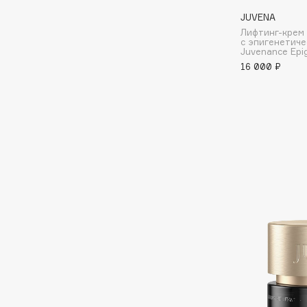
JUVENA
EGIA
EpilProfi
Лифтинг-крем
Eigshow
Erborian
с эпигенетич
Juvenance Epi
Elemis
Essence
16 000 ₽
Elian Russia
Essential Parfums Paris
Elie Saab
Estrâde
F
FANE
Flipper
Farmstay
FLOEMA
Felce Azzurra
Floraïku
Fillerina
Forlle'd
ЭКСКЛЮЗИВ
Fiona Franchimon