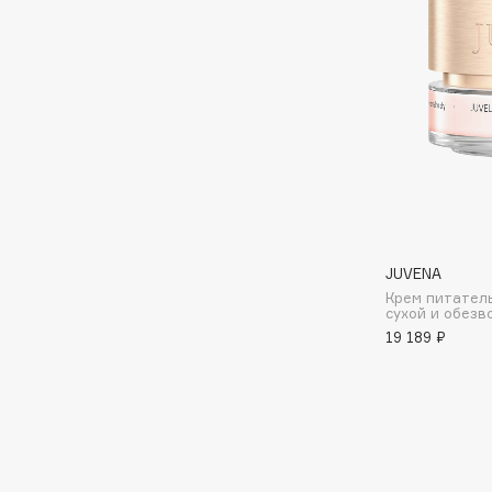
I
I Love My Hair
INGLOT
Iceberg
Initio
Icon Skin
Insight Professional
Influence Beauty
Institut Esthederm
JUVENA
Крем питател
сухой и обез
J
19 189 ₽
James Read
Janeke
Jan Marini
Jimmy Choo
ЭКСКЛЮЗИВ
JMsolution
Jane Iredale