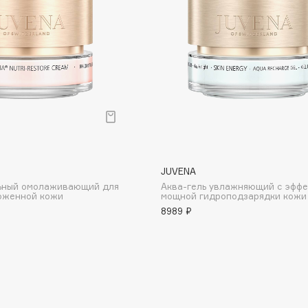
Institute Estelare
Instytutum
invisibobble
IS Clinical
JUVENA
ьный омолаживающий для
Аква-гель увлажняющий с эфф
воженной кожи
мощной гидроподзарядки кожи
8989 ₽
Jo Malone London
Juliette Has A Gun
Juvena