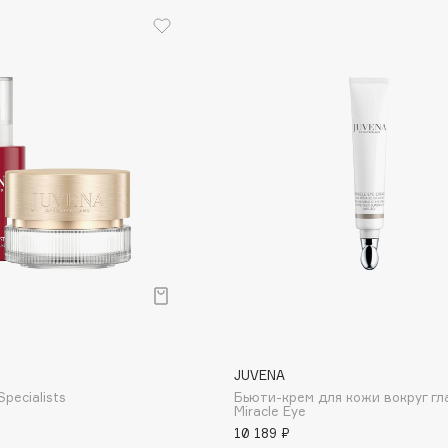
Consly
Corimo
CosRX
Cottolina
Crescina
Cunzite
Curaprox
JUVENA
Specialists
Бьюти-крем для кожи вокруг гл
Miracle Eye
10 189 ₽