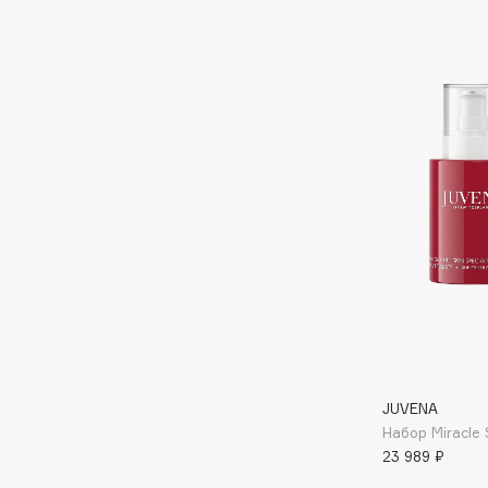
BLOME
C
Cadence
Chupa Chups
Capelli Dorati
Clarette
Carbon Theory
Clarins
Carmex
Clarins Precious
НОВИНКА
Carolina Herrera
Clinique
Catrice
Clive Christian
Celimax
Club De Nuit
Cettua
Collagenina
JUVENA
Набор Miracle 
23 989 ₽