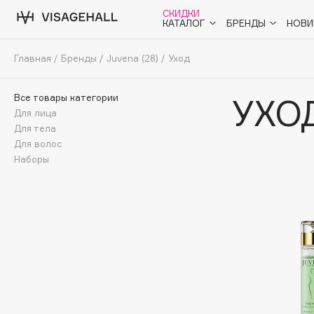
СКИДКИ
КАТАЛОГ
БРЕНДЫ
НОВИ
Главная
/
Бренды
/
Juvena
(28)
/
Уход
Аутлет
Все товары категории
УХО
0 - 9
A
B
C
D
E
F
G
H
I
J
K
L
M
N
O
Солнечная линия
Для лица
Для тела
Макияж
Для волос
Наборы
ПОПУЛЯРНЫЕ
Уход
Ароматы
Dior
SHIKstudio
Nashi Argan
Romanovamakeup
Азия
d'Alba
Tom Ford
Для мужчин
Zielinski & Rozen
HFC
Детям