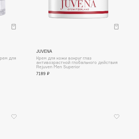
Финал лета
Парфюм для тебя
1 АВГ - 31 АВГ
5 АВГ - 9 АВГ
JUVENA
рем для
Крем для кожи вокруг глаз
антивозрастной глобального действия
Rejuven Men Superior
7189 ₽