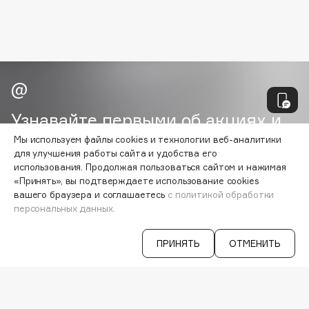
Biomed
Biorepair
Blanx
Blistex
BLOME
Boadicea The Victorious
Узнавайте первыми об акциях и
Bobbi Brown
специальных предложениях
BOOMSHOP
Мы используем файлы cookies и технологии веб-аналитики
для улучшения работы сайта и удобства его
BORK
использования. Продолжая пользоваться сайтом и нажимая
Brunello Cucinelli
«Принять», вы подтверждаете использование cookies
ВАША ЭЛ. ПОЧТА
вашего браузера и соглашаетесь
с политикой обработки
Bvlgari
персональных данных.
by TERRY
Согласен на получение
рассылки
рекламно-информационных
BY WISHTREND
ПРИНЯТЬ
ОТМЕНИТЬ
материалов
Byredo
C
VISAGEHALL