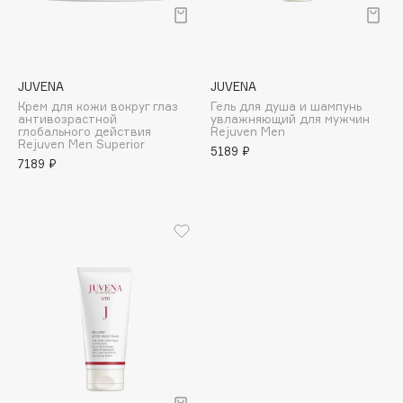
Подарки
Tom Ford
HFC
Для дома
Angiopharm
Техника
KIKO Milano
JUVENA
JUVENA
Estée Lauder
Крем для кожи вокруг глаз
Гель для душа и шампунь
антивозрастной
увлажняющий для мужчин
Clarins
глобального действия
Rejuven Men
Rejuven Men Superior
5189 ₽
7189 ₽
0 - 9
100BON
22|11
A
Acqua di Parma
Acque di Italia