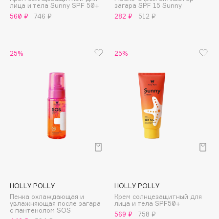
лица и тела Sunny SPF 50+
загара SPF 15 Sunny
Adele for you
Финал лета
560 ₽
746 ₽
282 ₽
512 ₽
Advante
ЭКСКЛЮЗИВ
1 АВГ - 31 АВГ
Aesop
Age Stop
ЭКСКЛЮЗИВ
25%
25%
AHFA Cosmetics
Ajmal
Alix Avien
Allies of Skin
AMAN
Amina Daudova Brushes
Amouage
Amuleto Di Casa
Angiopharm
ЭКСКЛЮЗИВ
HOLLY POLLY
HOLLY POLLY
Annbeauty
Пенка охлаждающая и
Крем солнцезащитный для
Anua
увлажняющая после загара
лица и тела SPF50+
с пантенолом SOS
569 ₽
758 ₽
Apadent