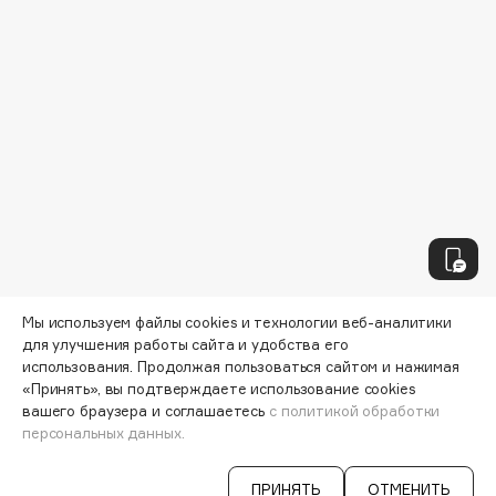
Collagenina
Consly
Corimo
CosRX
Cottolina
Crescina
Cunzite
Curaprox
D
Мы используем файлы cookies и технологии веб-аналитики
для улучшения работы сайта и удобства его
d'Alba
использования. Продолжая пользоваться сайтом и нажимая
«Принять», вы подтверждаете использование cookies
DABO
вашего браузера и соглашаетесь
с политикой обработки
DARLING*
Узнавайте первыми об акциях и
персональных данных.
Darphin
специальных предложениях
Davines
ПРИНЯТЬ
ОТМЕНИТЬ