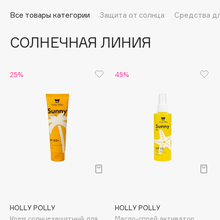
Подарки
Tom Ford
Все товары категории
Защита от солнца
Средства дл
HFC
Для дома
Angiopharm
СОЛНЕЧНАЯ ЛИНИЯ
Техника
KIKO Milano
Estée Lauder
Clarins
25%
45%
0 - 9
100BON
22|11
A
Acqua di Parma
HOLLY POLLY
HOLLY POLLY
Acque di Italia
Крем солнцезащитный для
Масло-спрей активатор