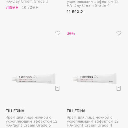
HA-Day Cream Grade 3
укрепляющим эффектом 12
Adele for you
HA-Day Cream Grade 4
7490 ₽
10 700 ₽
Финал лета
11 590 ₽
Advante
ЭКСКЛЮЗИВ
1 АВГ - 31 АВГ
Aesop
Age Stop
ЭКСКЛЮЗИВ
30%
AHFA Cosmetics
Ajmal
Alix Avien
Allies of Skin
AMAN
Amina Daudova Brushes
Amouage
Amuleto Di Casa
Angiopharm
ЭКСКЛЮЗИВ
Annbeauty
FILLERINA
FILLERINA
Крем для лица ночной с
Крем для лица ночной с
Anua
укрепляющим эффектом 12
укрепляющим эффектом 12
HA-Night Cream Grade 3
HA-Night Cream Grade 4
Apadent