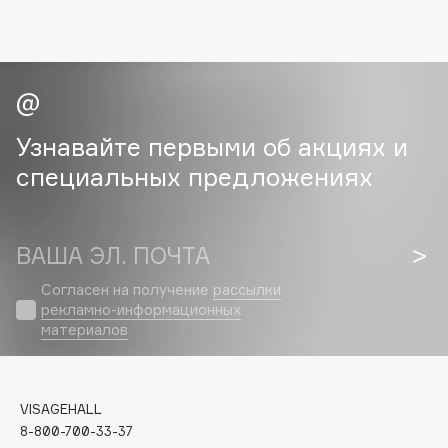
Geltek
Genosys
ЭКСКЛЮЗИВ
Geomar
Giardino Magico
Gillette
Узнавайте первыми об акциях и
Givenchy
специальных предложениях
Global Keratin
Global White
Gourmandise
ВАША ЭЛ. ПОЧТА
Grace Day
Guerlain
Согласен на получение
рассылки
рекламно-информационных
Guess
материалов
H
VISAGEHALL
Hadat Cosmetics
8-800-700-33-37