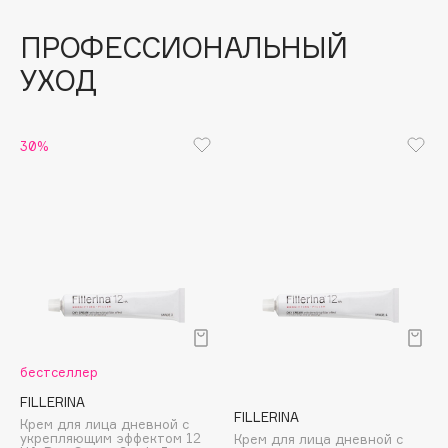
Подарки
Tom Ford
HFC
ПРОФЕССИОНАЛЬНЫЙ
Для дома
Angiopharm
УХОД
Техника
KIKO Milano
Estée Lauder
30%
Clarins
0 - 9
100BON
22|11
A
бестселлер
FILLERINA
Acqua di Parma
FILLERINA
Крем для лица дневной с
Acque di Italia
укрепляющим эффектом 12
Крем для лица дневной с