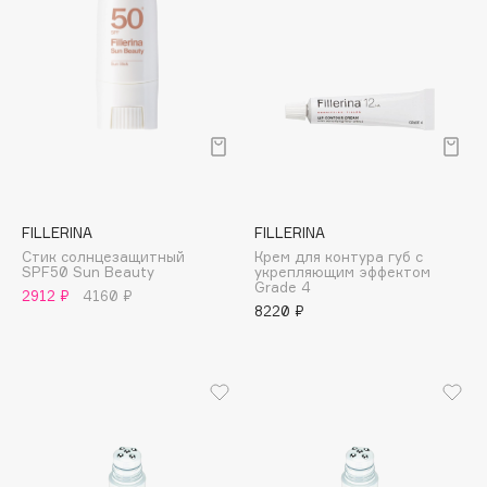
Deonica
Dessange
Dior
Divage
Dolce & Gabbana
Dolomit
Dorco
DP Daily Perfection
FILLERINA
FILLERINA
Стик солнцезащитный
Крем для контура губ с
Dr. Vranjes Firenze
SPF50 Sun Beauty
укрепляющим эффектом
Grade 4
Dr.Althea
2912 ₽
4160 ₽
8220 ₽
Dr.Ceuracle
Dr.Jart+
DSD de Luxe
Dyson