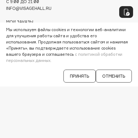
C 9:00 ДО 21:00
Hamis
INFO@VISAGEHALL.RU
Hapica
HELIBEAUTY
МОИ ЗАКАЗЫ
Hempz
ПЕРСОНАЛЬНЫЙ КОНСУЛЬТАНТ
Мы используем файлы cookies и технологии веб-аналитики
АКЦИИ
для улучшения работы сайта и удобства его
HFC
использования. Продолжая пользоваться сайтом и нажимая
ИНТЕРЕСНОЕ
Holika Holika
«Принять», вы подтверждаете использование cookies
ПРОГРАММА ЛОЯЛЬНОСТИ
Holly Polly
вашего браузера и соглашаетесь
с политикой обработки
ДОСТАВКА И ОПЛАТА
персональных данных.
Holy Land
ВОПРОСЫ И ОТВЕТЫ
БРЕНДЫ
ПРИНЯТЬ
ОТМЕНИТЬ
КАТАЛОГ
I
РАБОТА У НАС
МАГАЗИНЫ
I Love My Hair
КОНТАКТЫ
Iceberg
ПОСТАВЩИКАМ
Icon Skin
АРЕНДА
Influence Beauty
VISAGE PRO
INGLOT
СЕРВИСЫ