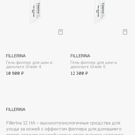
E
Eat My
Ecolatier
Ecotools
EGG
EGIA
Eigshow
FILLERINA
FILLERINA
Гель-филлер для шеи и
Гель-филлер для шеи и
Elemis
декольте Grade 4
декольте Grade 5
Elian Russia
10 800 ₽
12 300 ₽
Elie Saab
Ella Bartsueva Brushes
EMBRACE Haircare
Emmanuelle Jane
FILLERINA
Enough
Fillerina 12 HA – высокотехнологичные средства для
EpilProfi
ухода за кожей с эффектом филлера для домашнего
Erborian
использования от швейцарско-итальянского холдинга