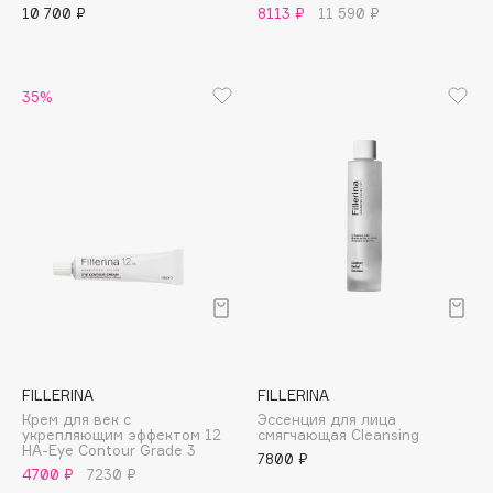
10 700 ₽
8113 ₽
11 590 ₽
Apagard
Aravia Professional
Arcadia
35%
Archetype
Architect Demidoff
ARIVE MAKEUP
Art&Fact
Art-Visage
Artdeco
Astra
Atelier Rebul
Augustinus Bader
Aveda
FILLERINA
FILLERINA
Крем для век с
Эссенция для лица
Avene
укрепляющим эффектом 12
смягчающая Cleansing
HA-Eye Contour Grade 3
7800 ₽
4700 ₽
7230 ₽