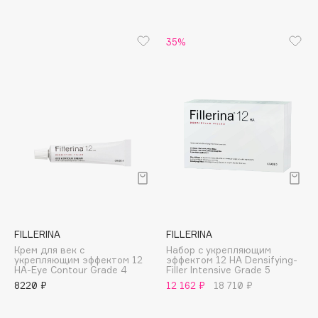
B
Babor
35%
Baffy
Balmain Hair Couture
ЭКСКЛЮЗИВ
Banderas
Basicare
Batiste
Beauty Bomb
Beauty Pati
Beautyblades
НОВИНКА
beautyblender
FILLERINA
FILLERINA
Bebble
Крем для век с
Набор с укрепляющим
укрепляющим эффектом 12
эффектом 12 HA Densifying-
Beverly Hills Polo Club
HA-Eye Contour Grade 4
Filler Intensive Grade 5
Biodance
8220 ₽
12 162 ₽
18 710 ₽
Bioderma