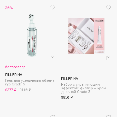
Biomed
30%
Biorepair
Blanx
Blistex
BLOME
Boadicea The Victorious
Bobbi Brown
BOOMSHOP
BORK
бестселлер
Brunello Cucinelli
Bvlgari
FILLERINA
FILLERINA
Гель для увеличения объема
by TERRY
губ Grade 5
Набор с укрепляющим
эффектом: филлер + крем
BY WISHTREND
6377 ₽
9110 ₽
дневной Grade 3
Byredo
9810 ₽
C