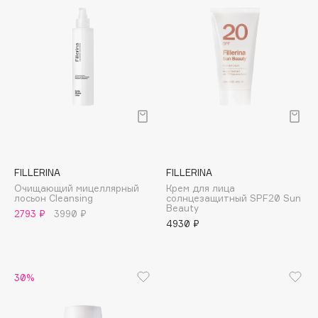
Collagenina
Consly
Corimo
CosRX
Cottolina
Crescina
Cunzite
Curaprox
FILLERINA
FILLERINA
Очищающий мицеллярный
Крем для лица
D
лосьон Cleansing
солнцезащитный SPF20 Sun
Beauty
2793 ₽
3990 ₽
4930 ₽
d'Alba
DABO
DARLING*
30%
Darphin
Davines