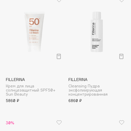
Cadence
Capelli Dorati
Carbon Theory
Carmex
Carolina Herrera
Catrice
Celimax
Cettua
Chupa Chups
FILLERINA
FILLERINA
Clarette
Крем для лица
Cleansing Пудра
солнцезащитный SPF50+
эксфолиирующая
Clarins
Sun Beauty
концентрированная
5860 ₽
6860 ₽
Clarins Precious
Clinique
Clive Christian
30%
Club De Nuit